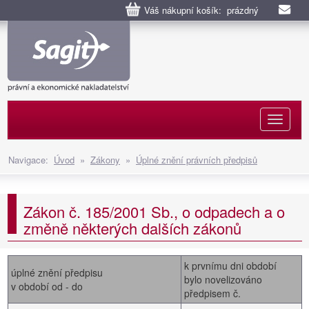
Váš nákupní košík: prázdný
Naviga
Navigace:
Úvod
»
Zákony
»
Úplné znění právních předpisů
Zákon č. 185/2001 Sb., o odpadech a o
změně některých dalších zákonů
k prvnímu dni období
úplné znění předpisu
bylo novelizováno
v období od - do
předpisem č.