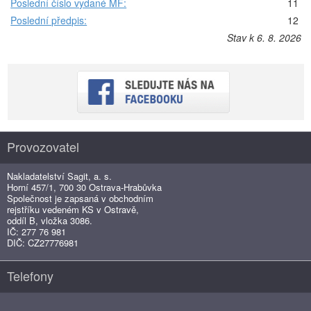
Poslední číslo vydané MF:
11
Poslední předpis:
12
Stav k 6. 8. 2026
Provozovatel
Nakladatelství Sagit, a. s.
Horní 457/1, 700 30 Ostrava-Hrabůvka
Společnost je zapsaná v obchodním
rejstříku vedeném KS v Ostravě,
oddíl B, vložka 3086.
IČ: 277 76 981
DIČ: CZ27776981
Telefony