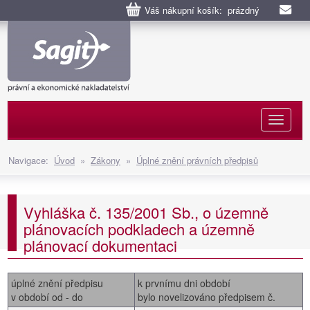
Váš nákupní košík: prázdný
Naviga
Navigace:
Úvod
»
Zákony
»
Úplné znění právních předpisů
Vyhláška č. 135/2001 Sb., o územně
plánovacích podkladech a územně
plánovací dokumentaci
úplné znění předpisu
k prvnímu dni období
v období od - do
bylo novelizováno předpisem č.