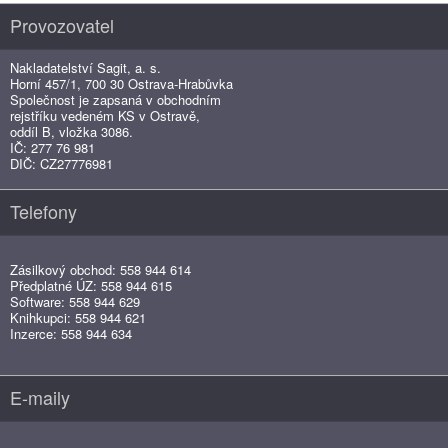
Provozovatel
Nakladatelství Sagit, a. s.
Horní 457/1, 700 30 Ostrava-Hrabůvka
Společnost je zapsaná v obchodním
rejstříku vedeném KS v Ostravě,
oddíl B, vložka 3086.
IČ: 277 76 981
DIČ: CZ27776981
Telefony
Zásilkový obchod: 558 944 614
Předplatné ÚZ: 558 944 615
Software: 558 944 629
Knihkupci: 558 944 621
Inzerce: 558 944 634
E-maily