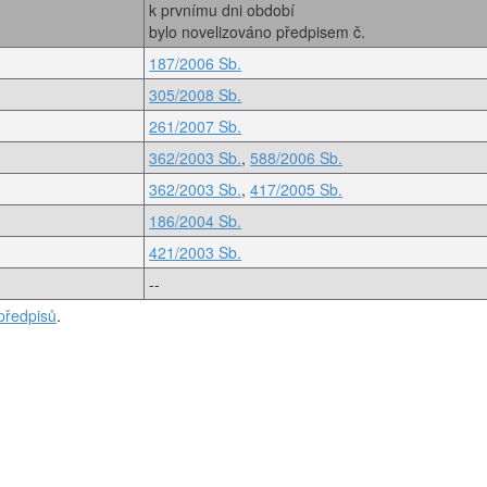
k prvnímu dni období
bylo novelizováno předpisem č.
187/2006 Sb.
305/2008 Sb.
261/2007 Sb.
362/2003 Sb.
,
588/2006 Sb.
362/2003 Sb.
,
417/2005 Sb.
186/2004 Sb.
421/2003 Sb.
--
předpisů
.