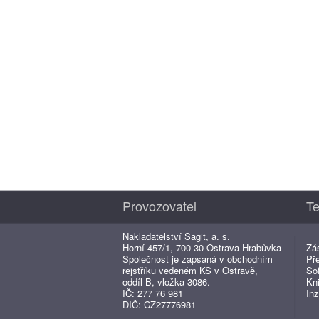
Provozovatel
Te
Nakladatelství Sagit, a. s.
Horní 457/1, 700 30 Ostrava-Hrabůvka
Zá
Společnost je zapsaná v obchodním
Př
rejstříku vedeném KS v Ostravě,
So
oddíl B, vložka 3086.
Kn
IČ: 277 76 981
Inz
DIČ: CZ27776981