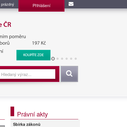
 prázdný
Přihlášení
užba, BIS, Zpravodajské
Vyhledat
Právní akty
Sbírka zákonů