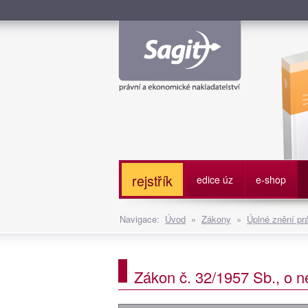
Služe
rejstřík
edice úz
e-shop
Navigace:
Úvod
»
Zákony
»
Úplné znění pr
Zákon č. 32/1957 Sb., o n