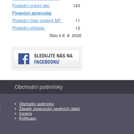
Poslední právní akt:
143
Finanční zpravodaj
Poslední číslo vydané MF:
11
Poslední předpis:
12
Stav k 6. 8. 2026
Obchodní podmínky
Obchodní podmínky
z
Zásady zpracování osobních údajů
z
Inzerce
Knihkupci