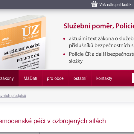
Váš nákupní košík:
bní poměr příslušníků bezpečnostních sborů, Policie ČR, Vězeňská sl
služby
zákony
M
á
D
áti
pro obce
ostatní
kontakty
ávních předpisů
emocenské péči v ozbrojených silách