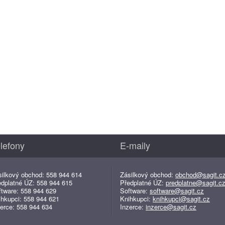
lefony
E-maily
silkový obchod: 558 944 614
Zásilkový obchod:
obchod@sagit.c
edplatné ÚZ: 558 944 615
Předplatné ÚZ:
predplatne@sagit.c
ftware: 558 944 629
Software:
software@sagit.cz
ihkupci: 558 944 621
Knihkupci:
knihkupci@sagit.cz
erce: 558 944 634
Inzerce:
inzerce@sagit.cz