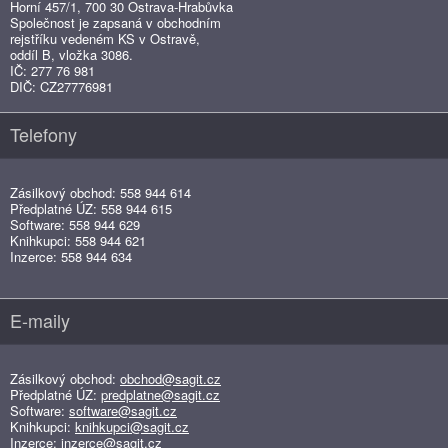
Horní 457/1, 700 30 Ostrava-Hrabůvka
Společnost je zapsaná v obchodním
rejstříku vedeném KS v Ostravě,
oddíl B, vložka 3086.
IČ: 277 76 981
DIČ: CZ27776981
Telefony
Zásilkový obchod: 558 944 614
Předplatné ÚZ: 558 944 615
Software: 558 944 629
Knihkupci: 558 944 621
Inzerce: 558 944 634
E-maily
Zásilkový obchod:
obchod@sagit.cz
Předplatné ÚZ:
predplatne@sagit.cz
Software:
software@sagit.cz
Knihkupci:
knihkupci@sagit.cz
Inzerce:
inzerce@sagit.cz