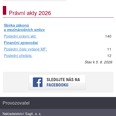
Právní akty 2026
Sbírka zákonů
a mezinárodních smluv
Poslední právní akt:
140
Finanční zpravodaj
Poslední číslo vydané MF:
11
Poslední předpis:
12
Stav k 5. 8. 2026
Provozovatel
Nakladatelství Sagit, a. s.