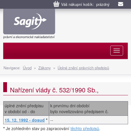
Váš nákupní košík: prázdný
Naviga
Navigace:
Úvod
»
Zákony
»
Úplné znění právních předpisů
Nařízení vlády č. 532/1990 Sb.,
úplné znění předpisu
k prvnímu dni období
v období od - do
bylo novelizováno předpisem č.
15. 12. 1992 - dosud
*
--
*
Je zohledněn stav po zapracování
těchto předpisů
.