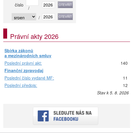
číslo
/
/
Právní akty 2026
Sbírka zákonů
a mezinárodních smluv
Poslední právní akt:
140
Finanční zpravodaj
Poslední číslo vydané MF:
11
Poslední předpis:
12
Stav k 5. 8. 2026