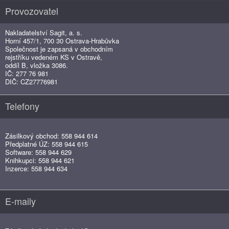
Provozovatel
Nakladatelství Sagit, a. s.
Horní 457/1, 700 30 Ostrava-Hrabůvka
Společnost je zapsaná v obchodním
rejstříku vedeném KS v Ostravě,
oddíl B, vložka 3086.
IČ: 277 76 981
DIČ: CZ27776981
Telefony
Zásilkový obchod: 558 944 614
Předplatné ÚZ: 558 944 615
Software: 558 944 629
Knihkupci: 558 944 621
Inzerce: 558 944 634
E-maily