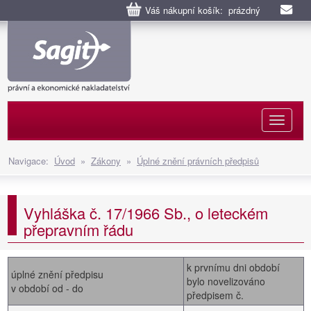
Váš nákupní košík: prázdný
Naviga
Navigace:
Úvod
»
Zákony
»
Úplné znění právních předpisů
Vyhláška č. 17/1966 Sb., o leteckém
přepravním řádu
k prvnímu dni období
úplné znění předpisu
bylo novelizováno
v období od - do
předpisem č.