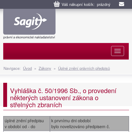
Váš nákupní košík: prázdný
Naviga
Navigace:
Úvod
»
Zákony
»
Úplné znění právních předpisů
Vyhláška č. 50/1996 Sb., o provedení
některých ustanovení zákona o
střelných zbraních
úplné znění předpisu
k prvnímu dni období
v období od - do
bylo novelizováno předpisem č.