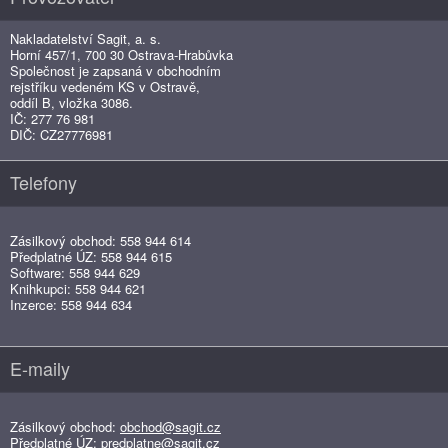
Nakladatelství Sagit, a. s.
Horní 457/1, 700 30 Ostrava-Hrabůvka
Společnost je zapsaná v obchodním
rejstříku vedeném KS v Ostravě,
oddíl B, vložka 3086.
IČ: 277 76 981
DIČ: CZ27776981
Telefony
Zásilkový obchod: 558 944 614
Předplatné ÚZ: 558 944 615
Software: 558 944 629
Knihkupci: 558 944 621
Inzerce: 558 944 634
E-maily
Zásilkový obchod:
obchod@sagit.cz
Předplatné ÚZ:
predplatne@sagit.cz