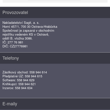
Provozovatel
Nakladatelství Sagit, a. s.
Horní 457/1, 700 30 Ostrava-Hrabůvka
Společnost je zapsaná v obchodním
rejstříku vedeném KS v Ostravě,
oddíl B, vložka 3086.
IČ: 277 76 981
DIČ: CZ27776981
Telefony
Zásilkový obchod: 558 944 614
Předplatné ÚZ: 558 944 615
Software: 558 944 629
Knihkupci: 558 944 621
Inzerce: 558 944 634
E-maily