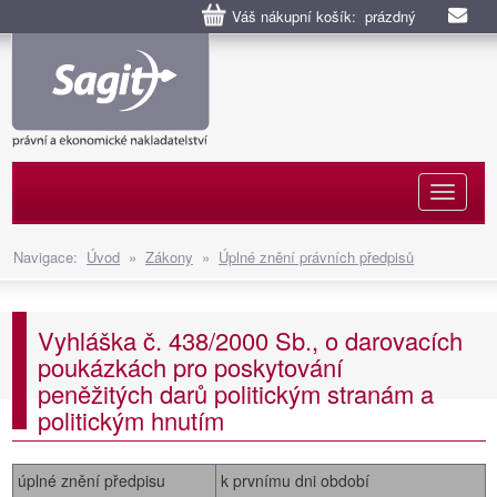
Váš nákupní košík: prázdný
Naviga
Navigace:
Úvod
»
Zákony
»
Úplné znění právních předpisů
Vyhláška č. 438/2000 Sb., o darovacích
poukázkách pro poskytování
peněžitých darů politickým stranám a
politickým hnutím
úplné znění předpisu
k prvnímu dni období