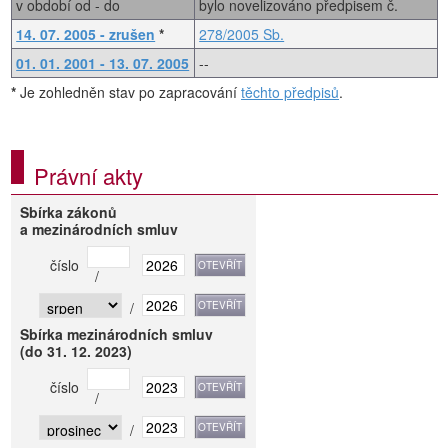
v období od - do
bylo novelizováno předpisem č.
14. 07. 2005 - zrušen
*
278/2005 Sb.
01. 01. 2001 - 13. 07. 2005
--
*
Je zohledněn stav po zapracování
těchto předpisů
.
Právní akty
Sbírka zákonů
a mezinárodních smluv
číslo
/
/
Sbírka mezinárodních smluv
(do 31. 12. 2023)
číslo
/
/