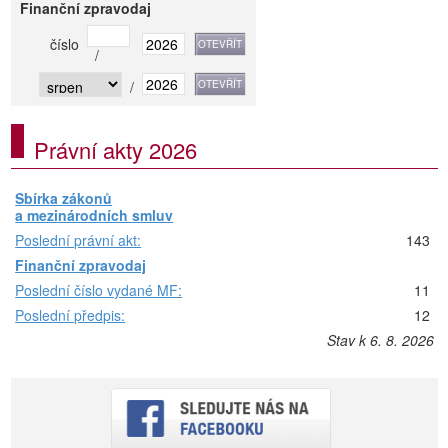
Finanční zpravodaj
číslo
/
/
Právní akty 2026
Sbírka zákonů
a mezinárodních smluv
Poslední právní akt:
143
Finanční zpravodaj
Poslední číslo vydané MF:
11
Poslední předpis:
12
Stav k 6. 8. 2026