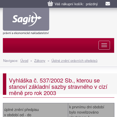
Váš nákupní košík: prázdný
Naviga
Navigace:
Úvod
»
Zákony
»
Úplné znění právních předpisů
Vyhláška č. 537/2002 Sb., kterou se
stanoví základní sazby stravného v cizí
měně pro rok 2003
k prvnímu dni období
úplné znění předpisu
bylo novelizováno
v období od - do