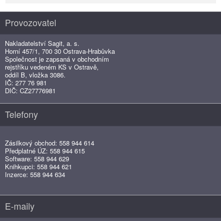
Provozovatel
Nakladatelství Sagit, a. s.
Horní 457/1, 700 30 Ostrava-Hrabůvka
Společnost je zapsaná v obchodním
rejstříku vedeném KS v Ostravě,
oddíl B, vložka 3086.
IČ: 277 76 981
DIČ: CZ27776981
Telefony
Zásilkový obchod: 558 944 614
Předplatné ÚZ: 558 944 615
Software: 558 944 629
Knihkupci: 558 944 621
Inzerce: 558 944 634
E-maily