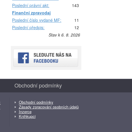
Poslední právní akt:
143
Finanční zpravodaj
Poslední číslo vydané MF:
11
Poslední předpis:
12
Stav k 6. 8. 2026
Obchodní podmínky
Obchodní podmínky
z
Zásady zpracování osobních údajů
z
Inzerce
Knihkupci