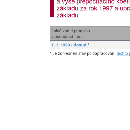
a výše přepočítacího koe
základu za rok 1997 a upr
základu
úplné znění předpisu
v období od - do
1. 1. 1999 - dosud
*
*
Je zohledněn stav po zapracování
těchto 