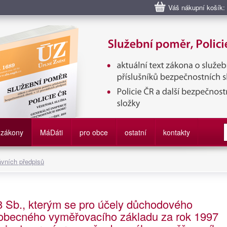
Váš nákupní košík:
bní poměr příslušníků bezpečnostních sborů, Policie ČR, Vězeňská sl
služby
zákony
M
á
D
áti
pro obce
ostatní
kontakty
ávních předpisů
8 Sb., kterým se pro účely důchodového
šeobecného vyměřovacího základu za rok 1997