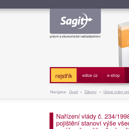
Služe
rejstřík
edice úz
e-shop
Navigace:
Úvod
»
Zákony
»
Úplné znění pr
Nařízení vlády č. 234/199
pojištění stanoví výše v