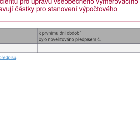
ficientu pro úpravu všeobecného vyměřovacího
avují částky pro stanovení výpočtového
k prvnímu dni období
bylo novelizováno předpisem č.
--
předpisů
.