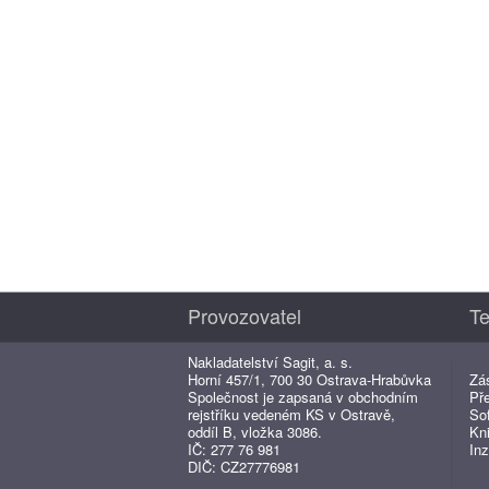
Provozovatel
Te
Nakladatelství Sagit, a. s.
Horní 457/1, 700 30 Ostrava-Hrabůvka
Zá
Společnost je zapsaná v obchodním
Př
rejstříku vedeném KS v Ostravě,
So
oddíl B, vložka 3086.
Kn
IČ: 277 76 981
Inz
DIČ: CZ27776981