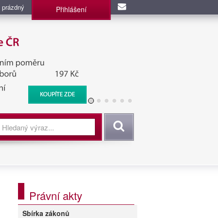
 prázdný
Přihlášení
užba, BIS, Zpravodajské
Vyhledat
Právní akty
Sbírka zákonů