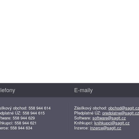
lefony
E-maily
silkový obchod: 558 944 614
Zásilkový obchod:
obchod@sagit.c
edplatné ÚZ: 558 944 615
Předplatné ÚZ:
predplatne@sagit.c
ftware: 558 944 629
Software:
software@sagit.cz
ihkupci: 558 944 621
Knihkupci:
knihkupci@sagit.cz
erce: 558 944 634
Inzerce:
inzerce@sagit.cz