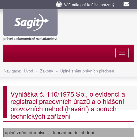
Váš nákupní košík: prázdný
Naviga
Navigace:
Úvod
»
Zákony
»
Úplné znění právních předpisů
Vyhláška č. 110/1975 Sb., o evidenci a
registraci pracovních úrazů a o hlášení
provozních nehod (havárií) a poruch
technických zařízení
úplné znění předpisu
k prvnímu dni období