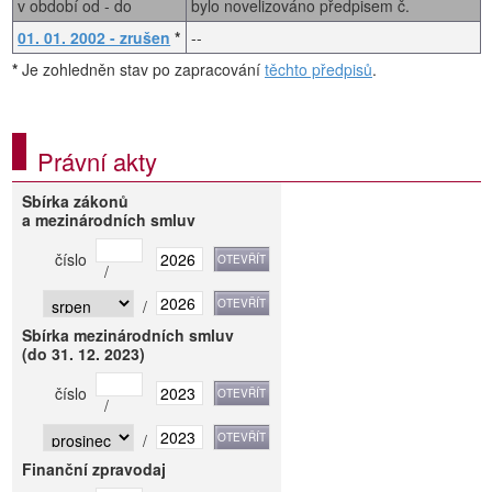
v období od - do
bylo novelizováno předpisem č.
01. 01. 2002 - zrušen
*
--
*
Je zohledněn stav po zapracování
těchto předpisů
.
Právní akty
Sbírka zákonů
a mezinárodních smluv
číslo
/
/
Sbírka mezinárodních smluv
(do 31. 12. 2023)
číslo
/
/
Finanční zpravodaj