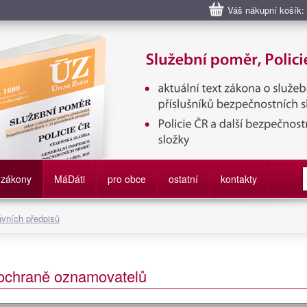
Váš nákupní košík:
bní poměr příslušníků bezpečnostních sborů, Policie ČR, Vězeňská sl
služby
zákony
M
á
D
áti
pro obce
ostatní
kontakty
ávních předpisů
 ochraně oznamovatelů