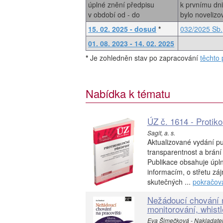
úplné znění předpisu
k prvnímu dn
v období od - do
bylo noveliz
15. 02. 2025 - dosud
*
032/2025 Sb.
01. 08. 2023 - 14. 02. 2025
*
Je zohledněn stav po zapracování
těchto 
Nabídka k tématu
ÚZ č. 1614 - Protik
Sagit, a. s.
Aktualizované vydání pu
transparentnost a brání 
Publikace obsahuje úpl
informacím, o střetu záj
skutečných ...
pokračov
Nežádoucí chování n
monitorování, whist
Eva Šimečková - Nakladatelst