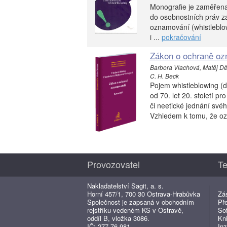
Monografie je zaměřena 
do osobnostních práv z
oznamování (whistleblow
i ...
pokračování
Zákon o ochraně oz
Barbora Vlachová, Matěj Dě
C. H. Beck
Pojem whistleblowing (dl
od 70. let 20. století p
či neetické jednání své
Vzhledem k tomu, že oz
Provozovatel
Te
Nakladatelství Sagit, a. s.
Horní 457/1, 700 30 Ostrava-Hrabůvka
Zá
Společnost je zapsaná v obchodním
Př
rejstříku vedeném KS v Ostravě,
So
oddíl B, vložka 3086.
Kn
IČ: 277 76 981
Inz