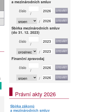
a mezinárodních smluv
číslo
/
/
Sbírka mezinárodních smluv
(do 31. 12. 2023)
číslo
/
/
Finanční zpravodaj
číslo
/
č
/
T
Právní akty 2026
Sbírka zákonů
a mezinárodních smluv