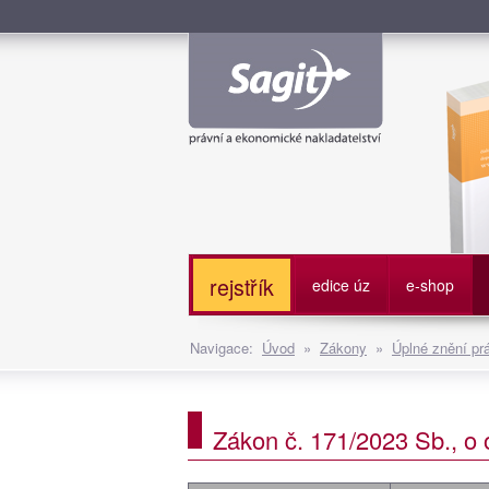
Služe
rejstřík
edice úz
e-shop
Navigace:
Úvod
»
Zákony
»
Úplné znění pr
Zákon č. 171/2023 Sb., o