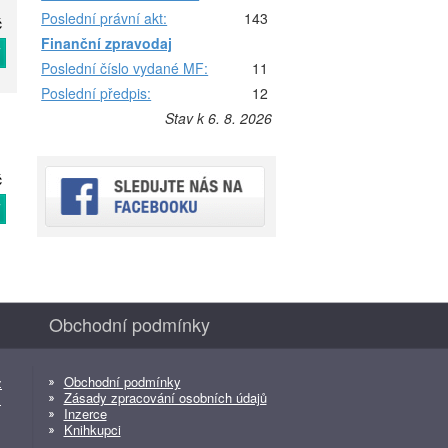
Poslední právní akt:
143
č
Finanční zpravodaj
T
Poslední číslo vydané MF:
11
Poslední předpis:
12
Stav k 6. 8. 2026
č
T
Obchodní podmínky
Obchodní podmínky
z
Zásady zpracování osobních údajů
z
Inzerce
Knihkupci