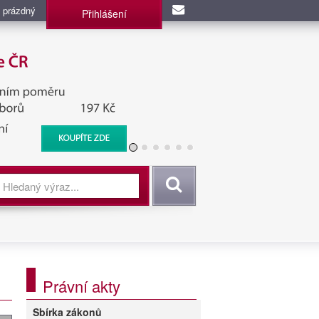
 prázdný
Přihlášení
užba, BIS, Zpravodajské
Vyhledat
Právní akty
Sbírka zákonů