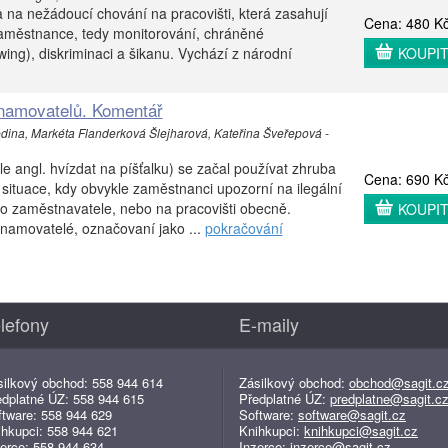
na nežádoucí chování na pracovišti, která zasahují
Cena: 480 K
aměstnance, tedy monitorování, chráněné
ing), diskriminaci a šikanu. Vychází z národní
KOUPI
namovatelů. Komentář
dina, Markéta Flanderková Šlejharová, Kateřina Šveřepová -
e angl. hvízdat na píšťalku) se začal používat zhruba
Cena: 690 K
ro situace, kdy obvykle zaměstnanci upozorní na ilegální
ho zaměstnavatele, nebo na pracovišti obecně.
KOUPI
namovatelé, označovaní jako ...
pokračování
lefony
E-maily
silkový obchod: 558 944 614
Zásilkový obchod:
obchod@sagit.c
edplatné ÚZ: 558 944 615
Předplatné ÚZ:
predplatne@sagit.c
ftware: 558 944 629
Software:
software@sagit.cz
ihkupci: 558 944 621
Knihkupci:
knihkupci@sagit.cz
erce: 558 944 634
Inzerce:
inzerce@sagit.cz