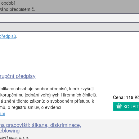
i období
ováno předpisem č.
předpisů
.
orupční předpisy
blikace obsahuje soubor předpisů, které zvyšují
korupčnímu jednání veřejných i firemních činitelů.
Cena: 119 K
ná znění těchto zákonů: o svobodném přístupu k
KOUPI
mů, o registru smluv, o evidenci
ání
a pracovišti: šikana, diskriminace,
leblowing
ví Leges, s. r. o.