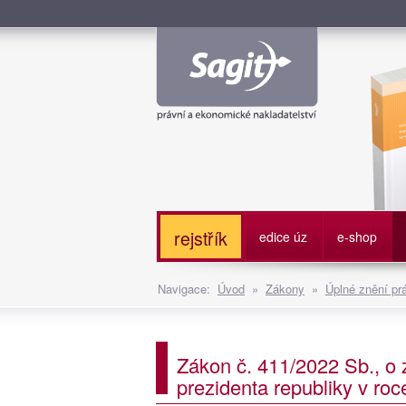
Služe
rejstřík
edice úz
e-shop
Navigace:
Úvod
»
Zákony
»
Úplné znění pr
Zákon č. 411/2022 Sb., o 
prezidenta republiky v ro