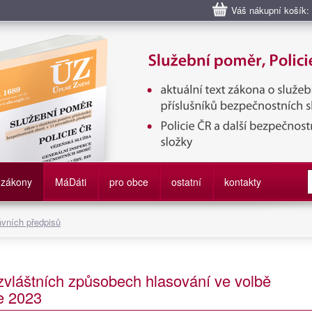
Váš nákupní košík:
bní poměr příslušníků bezpečnostních sborů, Policie ČR, Vězeňská sl
služby
zákony
M
á
D
áti
pro obce
ostatní
kontakty
ávních předpisů
zvláštních způsobech hlasování ve volbě
ce 2023