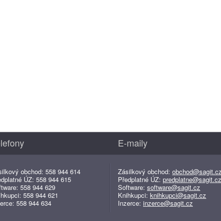
lefony
E-maily
silkový obchod: 558 944 614
Zásilkový obchod:
obchod@sagit.c
edplatné ÚZ: 558 944 615
Předplatné ÚZ:
predplatne@sagit.c
ftware: 558 944 629
Software:
software@sagit.cz
ihkupci: 558 944 621
Knihkupci:
knihkupci@sagit.cz
erce: 558 944 634
Inzerce:
inzerce@sagit.cz