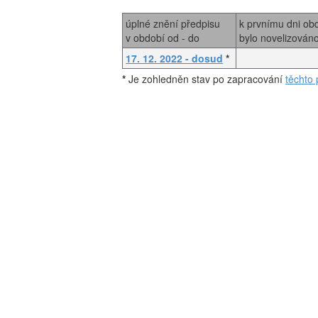
úplné znění předpisu
k prvnímu dni ob
v období od - do
bylo novelizován
17. 12. 2022 - dosud
*
*
Je zohledněn stav po zapracování
těchto 