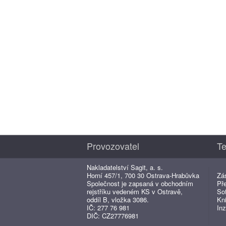
Provozovatel
Te
Nakladatelství Sagit, a. s.
Horní 457/1, 700 30 Ostrava-Hrabůvka
Zá
Společnost je zapsaná v obchodním
Př
rejstříku vedeném KS v Ostravě,
So
oddíl B, vložka 3086.
Kn
IČ: 277 76 981
Inz
DIČ: CZ27776981