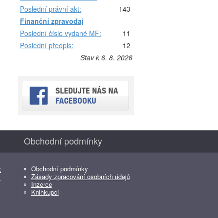
Poslední právní akt:
143
Finanční zpravodaj
Poslední číslo vydané MF:
11
Poslední předpis:
12
Stav k 6. 8. 2026
Obchodní podmínky
Obchodní podmínky
z
Zásady zpracování osobních údajů
z
Inzerce
Knihkupci