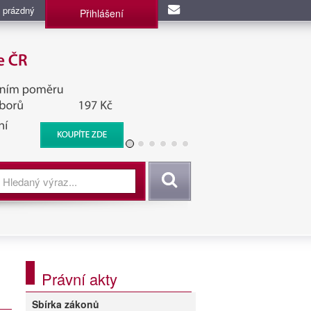
 prázdný
Přihlášení
užba, BIS, Zpravodajské
Vyhledat
Právní akty
Sbírka zákonů