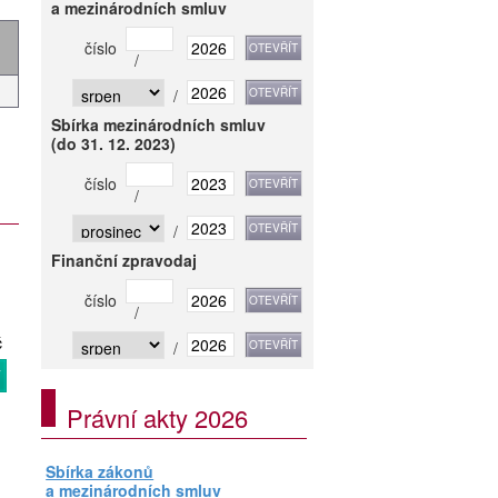
a mezinárodních smluv
číslo
/
/
Sbírka mezinárodních smluv
(do 31. 12. 2023)
číslo
/
/
Finanční zpravodaj
číslo
/
č
/
T
Právní akty 2026
Sbírka zákonů
a mezinárodních smluv