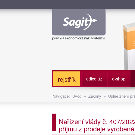
Služe
rejstřík
edice úz
e-shop
Navigace:
Úvod
»
Zákony
»
Úplné znění pr
Nařízení vlády č. 407/20
příjmu z prodeje vyrobené 