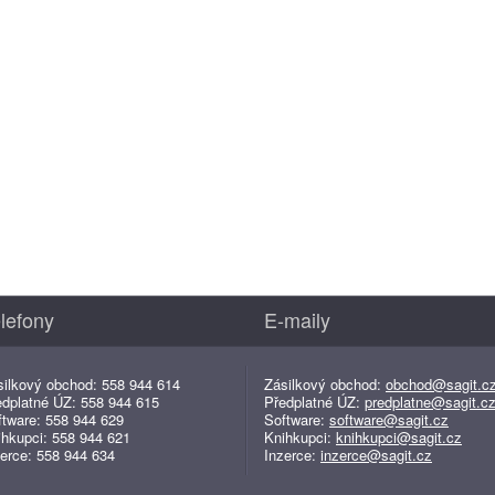
lefony
E-maily
silkový obchod: 558 944 614
Zásilkový obchod:
obchod@sagit.c
edplatné ÚZ: 558 944 615
Předplatné ÚZ:
predplatne@sagit.c
ftware: 558 944 629
Software:
software@sagit.cz
ihkupci: 558 944 621
Knihkupci:
knihkupci@sagit.cz
erce: 558 944 634
Inzerce:
inzerce@sagit.cz