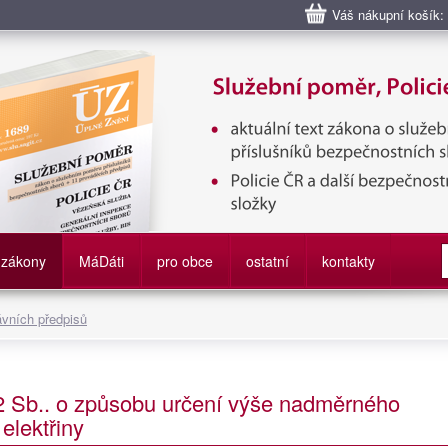
Váš nákupní košík:
bní poměr příslušníků bezpečnostních sborů, Policie ČR, Vězeňská sl
služby
zákony
M
á
D
áti
pro obce
ostatní
kontakty
ávních předpisů
22 Sb.. o způsobu určení výše nadměrného
elektřiny