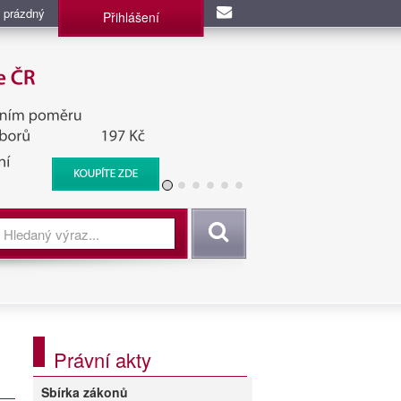
 prázdný
Přihlášení
užba, BIS, Zpravodajské
Vyhledat
Právní akty
Sbírka zákonů