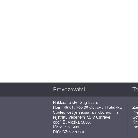
Provozovatel
Te
Nakladatelství Sagit, a. s.
Horní 457/1, 700 30 Ostrava-Hrabůvka
Zá
Společnost je zapsaná v obchodním
Př
rejstříku vedeném KS v Ostravě,
So
oddíl B, vložka 3086.
Kn
IČ: 277 76 981
Inz
DIČ: CZ27776981