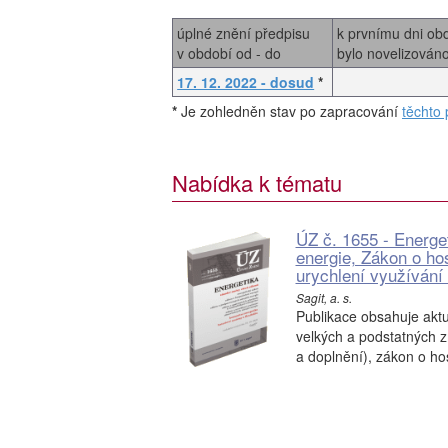
úplné znění předpisu
k prvnímu dni ob
v období od - do
bylo novelizován
17. 12. 2022 - dosud
*
*
Je zohledněn stav po zapracování
těchto 
Nabídka k tématu
ÚZ č. 1655 - Energe
energie, Zákon o ho
urychlení využívání 
Sagit, a. s.
Publikace obsahuje aktu
velkých a podstatných 
a doplnění), zákon o ho