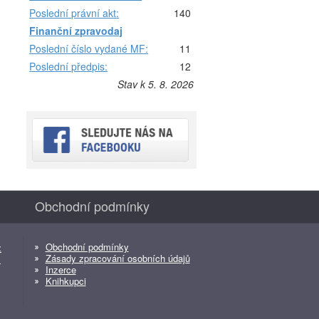
Poslední právní akt:
140
Finanční zpravodaj
Poslední číslo vydané MF:
11
Poslední předpis:
12
Stav k 5. 8. 2026
Obchodní podmínky
Obchodní podmínky
z
Zásady zpracování osobních údajů
z
Inzerce
Knihkupci