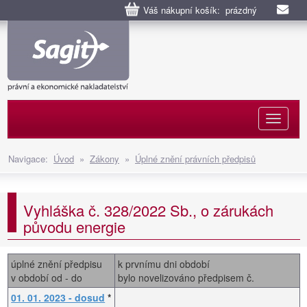
Váš nákupní košík: prázdný
Naviga
Navigace:
Úvod
»
Zákony
»
Úplné znění právních předpisů
Vyhláška č. 328/2022 Sb., o zárukách
původu energie
úplné znění předpisu
k prvnímu dni období
v období od - do
bylo novelizováno předpisem č.
01. 01. 2023 - dosud
*