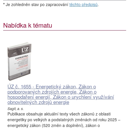
*
Je zohledněn stav po zapracování
těchto předpisů
.
Nabídka k tématu
ÚZ č. 1655 - Energetický zákon, Zákon o
podporovaných zdrojích energie, Zákon o
hospodaření energií, Zákon o urychlení využívání
obnovitelných zdrojů energie
Sagit, a. s.
Publikace obsahuje aktuální texty všech zákonů z oblasti
energetiky po velkých a podstatných změnách od roku 2025 –
energetický zákon (520 změn a doplnění), zákon o