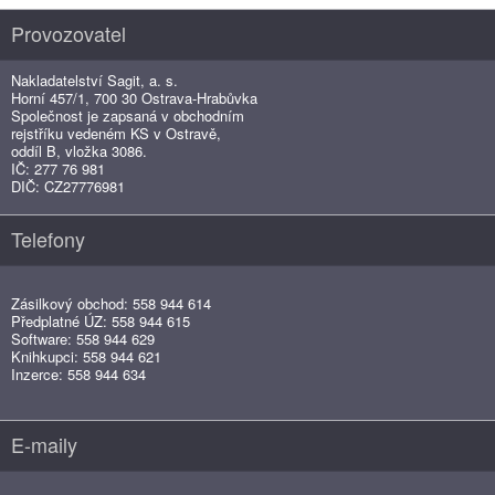
Provozovatel
Nakladatelství Sagit, a. s.
Horní 457/1, 700 30 Ostrava-Hrabůvka
Společnost je zapsaná v obchodním
rejstříku vedeném KS v Ostravě,
oddíl B, vložka 3086.
IČ: 277 76 981
DIČ: CZ27776981
Telefony
Zásilkový obchod: 558 944 614
Předplatné ÚZ: 558 944 615
Software: 558 944 629
Knihkupci: 558 944 621
Inzerce: 558 944 634
E-maily