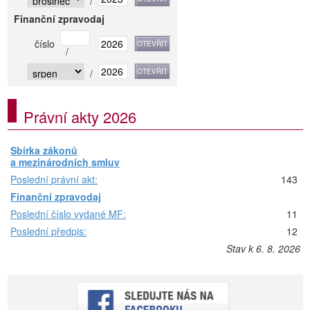
/
Finanční zpravodaj
číslo
/
/
Právní akty 2026
Sbírka zákonů
a mezinárodních smluv
Poslední právní akt:
143
Finanční zpravodaj
Poslední číslo vydané MF:
11
Poslední předpis:
12
Stav k 6. 8. 2026