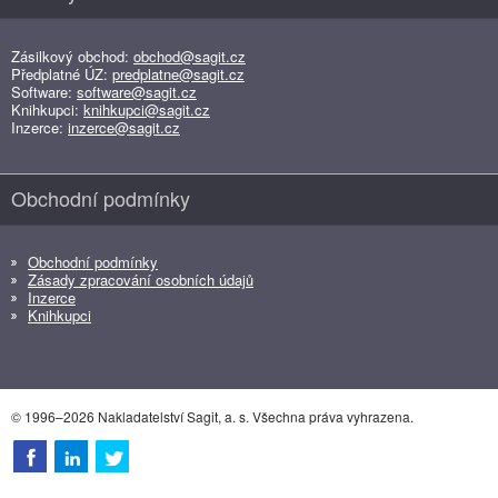
Zásilkový obchod:
obchod@sagit.cz
Předplatné ÚZ:
predplatne@sagit.cz
Software:
software@sagit.cz
Knihkupci:
knihkupci@sagit.cz
Inzerce:
inzerce@sagit.cz
Obchodní podmínky
Obchodní podmínky
Zásady zpracování osobních údajů
Inzerce
Knihkupci
© 1996–2026 Nakladatelství Sagit, a. s. Všechna práva vyhrazena.