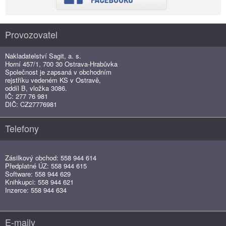
Provozovatel
Nakladatelství Sagit, a. s.
Horní 457/1, 700 30 Ostrava-Hrabůvka
Společnost je zapsaná v obchodním
rejstříku vedeném KS v Ostravě,
oddíl B, vložka 3086.
IČ: 277 76 981
DIČ: CZ27776981
Telefony
Zásilkový obchod: 558 944 614
Předplatné ÚZ: 558 944 615
Software: 558 944 629
Knihkupci: 558 944 621
Inzerce: 558 944 634
E-maily