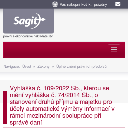
Váš nákupní košík: prázdný
Naviga
Navigace:
Úvod
»
Zákony
»
Úplné znění právních předpisů
Vyhláška č. 109/2022 Sb., kterou se
mění vyhláška č. 74/2014 Sb., o
stanovení druhů příjmu a majetku pro
účely automatické výměny informací v
rámci mezinárodní spolupráce při
správě daní