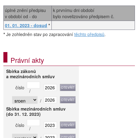
úplné znění předpisu
k prvnímu dni období
v období od - do
bylo novelizováno předpisem č.
01. 01. 2023 - dosud
*
*
Je zohledněn stav po zapracování
těchto předpisů
.
Právní akty
Sbírka zákonů
a mezinárodních smluv
číslo
/
/
Sbírka mezinárodních smluv
(do 31. 12. 2023)
číslo
/