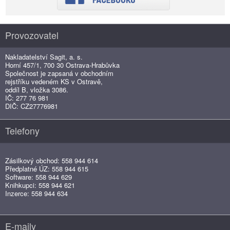
Provozovatel
Nakladatelství Sagit, a. s.
Horní 457/1, 700 30 Ostrava-Hrabůvka
Společnost je zapsaná v obchodním
rejstříku vedeném KS v Ostravě,
oddíl B, vložka 3086.
IČ: 277 76 981
DIČ: CZ27776981
Telefony
Zásilkový obchod: 558 944 614
Předplatné ÚZ: 558 944 615
Software: 558 944 629
Knihkupci: 558 944 621
Inzerce: 558 944 634
E-maily