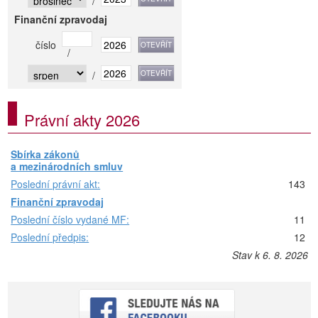
/
Finanční zpravodaj
číslo
/
/
Právní akty 2026
Sbírka zákonů
a mezinárodních smluv
Poslední právní akt:
143
Finanční zpravodaj
Poslední číslo vydané MF:
11
Poslední předpis:
12
Stav k 6. 8. 2026