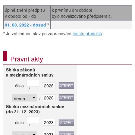
úplné znění předpisu
k prvnímu dni období
v období od - do
bylo novelizováno předpisem č.
01. 08. 2022 - dosud
*
*
Je zohledněn stav po zapracování
těchto předpisů
.
Právní akty
Sbírka zákonů
a mezinárodních smluv
číslo
/
/
Sbírka mezinárodních smluv
(do 31. 12. 2023)
číslo
/