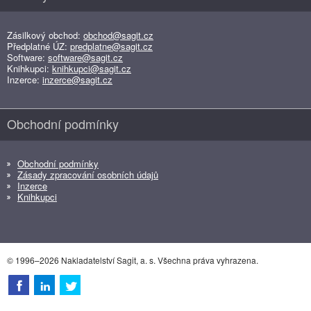
Zásilkový obchod:
obchod@sagit.cz
Předplatné ÚZ:
predplatne@sagit.cz
Software:
software@sagit.cz
Knihkupci:
knihkupci@sagit.cz
Inzerce:
inzerce@sagit.cz
Obchodní podmínky
Obchodní podmínky
Zásady zpracování osobních údajů
Inzerce
Knihkupci
© 1996–2026 Nakladatelství Sagit, a. s. Všechna práva vyhrazena.