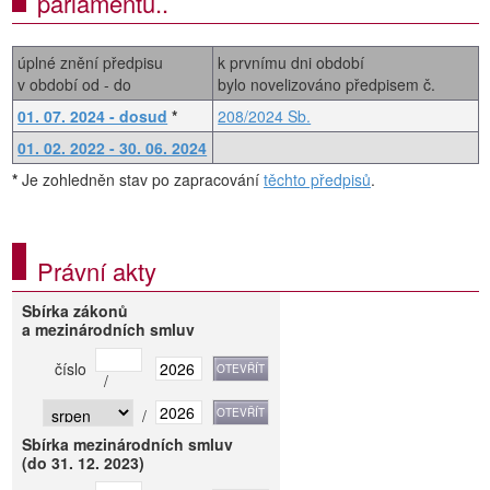
parlamentu..
úplné znění předpisu
k prvnímu dni období
v období od - do
bylo novelizováno předpisem č.
01. 07. 2024 - dosud
*
208/2024 Sb.
01. 02. 2022 - 30. 06. 2024
*
Je zohledněn stav po zapracování
těchto předpisů
.
Právní akty
Sbírka zákonů
a mezinárodních smluv
číslo
/
/
Sbírka mezinárodních smluv
(do 31. 12. 2023)