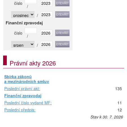
číslo
/
/
Finanční zpravodaj
číslo
/
/
Právní akty 2026
Sbírka zákonů
a mezinárodních smluv
Poslední právní akt:
135
Finanční zpravodaj
Poslední číslo vydané MF:
11
Poslední předpis:
12
Stav k 30. 7. 2026