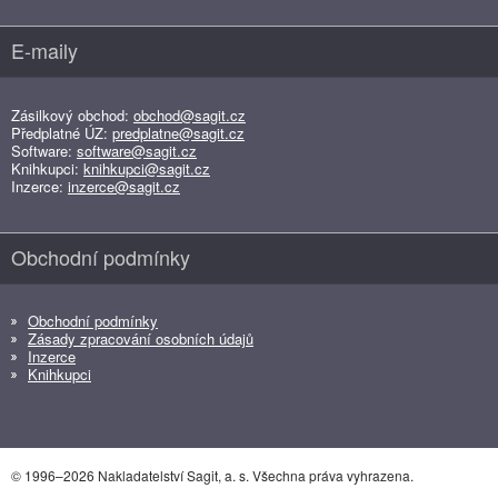
E-maily
Zásilkový obchod:
obchod@sagit.cz
Předplatné ÚZ:
predplatne@sagit.cz
Software:
software@sagit.cz
Knihkupci:
knihkupci@sagit.cz
Inzerce:
inzerce@sagit.cz
Obchodní podmínky
Obchodní podmínky
Zásady zpracování osobních údajů
Inzerce
Knihkupci
© 1996–2026 Nakladatelství Sagit, a. s. Všechna práva vyhrazena.