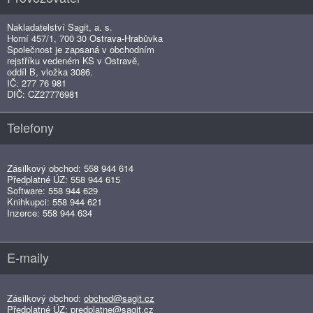
Nakladatelství Sagit, a. s.
Horní 457/1, 700 30 Ostrava-Hrabůvka
Společnost je zapsaná v obchodním
rejstříku vedeném KS v Ostravě,
oddíl B, vložka 3086.
IČ: 277 76 981
DIČ: CZ27776981
Telefony
Zásilkový obchod: 558 944 614
Předplatné ÚZ: 558 944 615
Software: 558 944 629
Knihkupci: 558 944 621
Inzerce: 558 944 634
E-maily
Zásilkový obchod:
obchod@sagit.cz
Předplatné ÚZ:
predplatne@sagit.cz