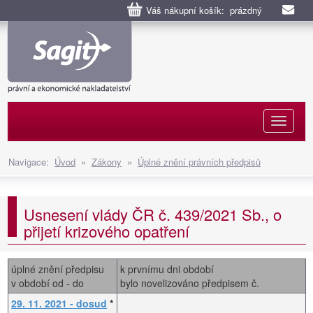
Váš nákupní košík: prázdný
Naviga
Navigace:
Úvod
»
Zákony
»
Úplné znění právních předpisů
Usnesení vlády ČR č. 439/2021 Sb., o
přijetí krizového opatření
úplné znění předpisu
k prvnímu dni období
v období od - do
bylo novelizováno předpisem č.
29. 11. 2021 - dosud
*