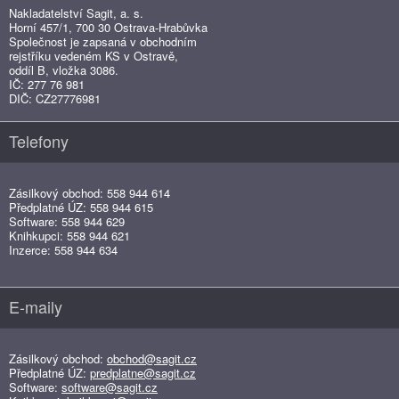
Nakladatelství Sagit, a. s.
Horní 457/1, 700 30 Ostrava-Hrabůvka
Společnost je zapsaná v obchodním
rejstříku vedeném KS v Ostravě,
oddíl B, vložka 3086.
IČ: 277 76 981
DIČ: CZ27776981
Telefony
Zásilkový obchod: 558 944 614
Předplatné ÚZ: 558 944 615
Software: 558 944 629
Knihkupci: 558 944 621
Inzerce: 558 944 634
E-maily
Zásilkový obchod:
obchod@sagit.cz
Předplatné ÚZ:
predplatne@sagit.cz
Software:
software@sagit.cz