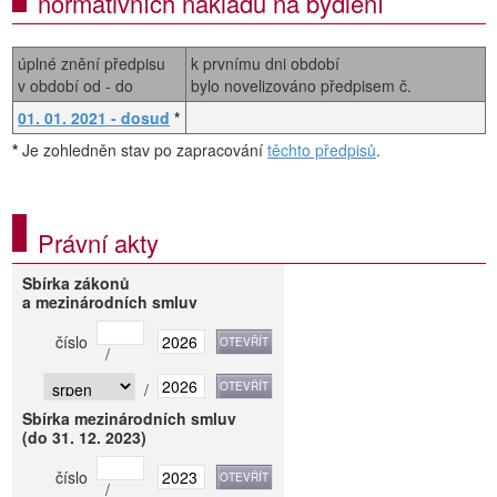
normativních nákladů na bydlení
úplné znění předpisu
k prvnímu dni období
v období od - do
bylo novelizováno předpisem č.
01. 01. 2021 - dosud
*
*
Je zohledněn stav po zapracování
těchto předpisů
.
Právní akty
Sbírka zákonů
a mezinárodních smluv
číslo
/
/
Sbírka mezinárodních smluv
(do 31. 12. 2023)
číslo
/