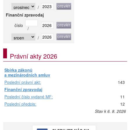
/
Finanční zpravodaj
číslo
/
/
Právní akty 2026
Sbírka zákonů
a mezinárodních smluv
Poslední právní akt:
143
Finanční zpravodaj
Poslední číslo vydané MF:
11
Poslední předpis:
12
Stav k 6. 8. 2026