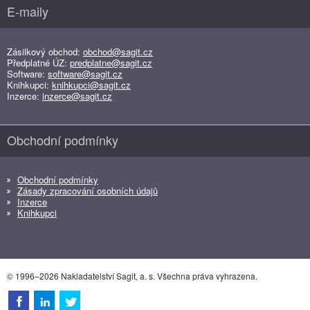
E-maily
Zásilkový obchod:
obchod@sagit.cz
Předplatné ÚZ:
predplatne@sagit.cz
Software:
software@sagit.cz
Knihkupci:
knihkupci@sagit.cz
Inzerce:
inzerce@sagit.cz
Obchodní podmínky
Obchodní podmínky
Zásady zpracování osobních údajů
Inzerce
Knihkupci
© 1996–2026 Nakladatelství Sagit, a. s. Všechna práva vyhrazena.