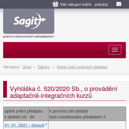
Váš nákupní košík: prázdný
Naviga
Navigace:
Úvod
»
Zákony
»
Úplné znění právních předpisů
Vyhláška č. 520/2020 Sb., o provádění
adaptačně-integračních kurzů
úplné znění předpisu
k prvnímu dni období
v období od - do
bylo novelizováno předpisem č.
01. 01. 2021 - dosud
*