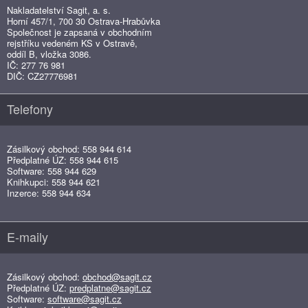
Nakladatelství Sagit, a. s.
Horní 457/1, 700 30 Ostrava-Hrabůvka
Společnost je zapsaná v obchodním
rejstříku vedeném KS v Ostravě,
oddíl B, vložka 3086.
IČ: 277 76 981
DIČ: CZ27776981
Telefony
Zásilkový obchod: 558 944 614
Předplatné ÚZ: 558 944 615
Software: 558 944 629
Knihkupci: 558 944 621
Inzerce: 558 944 634
E-maily
Zásilkový obchod:
obchod@sagit.cz
Předplatné ÚZ:
predplatne@sagit.cz
Software:
software@sagit.cz