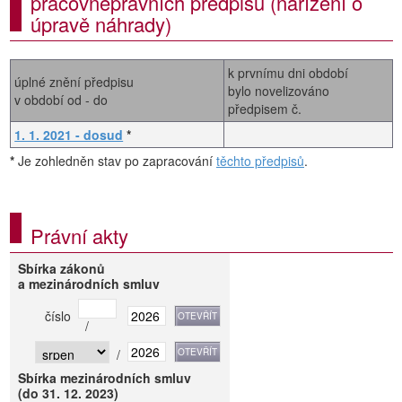
pracovněprávních předpisů (nařízení o
úpravě náhrady)
k prvnímu dni období
úplné znění předpisu
bylo novelizováno
v období od - do
předpisem č.
1. 1. 2021 - dosud
*
*
Je zohledněn stav po zapracování
těchto předpisů
.
Právní akty
Sbírka zákonů
a mezinárodních smluv
číslo
/
/
Sbírka mezinárodních smluv
(do 31. 12. 2023)