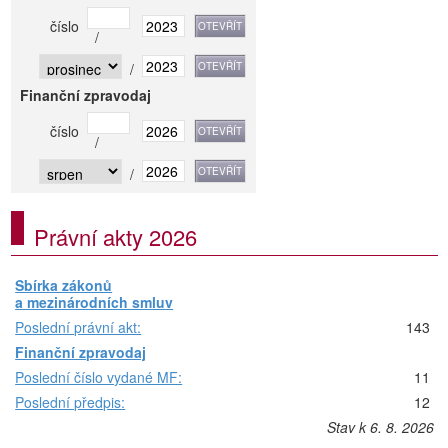
číslo
/
/
Finanční zpravodaj
číslo
/
/
Právní akty 2026
Sbírka zákonů
a mezinárodních smluv
Poslední právní akt:
143
Finanční zpravodaj
Poslední číslo vydané MF:
11
Poslední předpis:
12
Stav k 6. 8. 2026