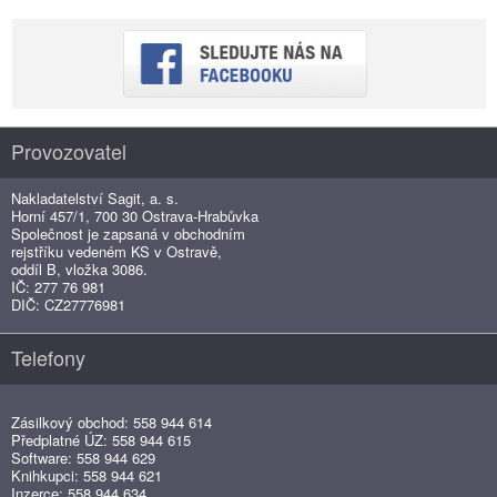
Provozovatel
Nakladatelství Sagit, a. s.
Horní 457/1, 700 30 Ostrava-Hrabůvka
Společnost je zapsaná v obchodním
rejstříku vedeném KS v Ostravě,
oddíl B, vložka 3086.
IČ: 277 76 981
DIČ: CZ27776981
Telefony
Zásilkový obchod: 558 944 614
Předplatné ÚZ: 558 944 615
Software: 558 944 629
Knihkupci: 558 944 621
Inzerce: 558 944 634