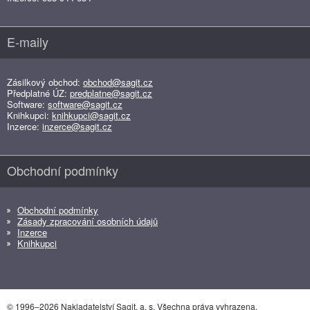
E-maily
Zásilkový obchod:
obchod@sagit.cz
Předplatné ÚZ:
predplatne@sagit.cz
Software:
software@sagit.cz
Knihkupci:
knihkupci@sagit.cz
Inzerce:
inzerce@sagit.cz
Obchodní podmínky
Obchodní podmínky
Zásady zpracování osobních údajů
Inzerce
Knihkupci
© 1996–2026 Nakladatelství Sagit, a. s. Všechna práva vyhrazena.