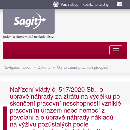
Váš nákupní košík: prázdný
Naviga
Navigace:
Úvod
»
Zákony
»
Úplné znění právních předpisů
Nařízení vlády č. 517/2020 Sb., o
úpravě náhrady za ztrátu na výdělku po
skončení pracovní neschopnosti vzniklé
pracovním úrazem nebo nemocí z
povolání a o úpravě náhrady nákladů
na výživu pozůstalých podle