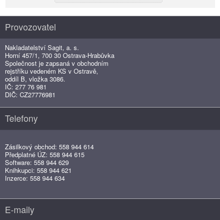
Provozovatel
Nakladatelství Sagit, a. s.
Horní 457/1, 700 30 Ostrava-Hrabůvka
Společnost je zapsaná v obchodním
rejstříku vedeném KS v Ostravě,
oddíl B, vložka 3086.
IČ: 277 76 981
DIČ: CZ27776981
Telefony
Zásilkový obchod: 558 944 614
Předplatné ÚZ: 558 944 615
Software: 558 944 629
Knihkupci: 558 944 621
Inzerce: 558 944 634
E-maily