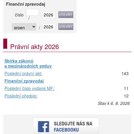
Finanční zpravodaj
číslo
/
/
Právní akty 2026
Sbírka zákonů
a mezinárodních smluv
Poslední právní akt:
143
Finanční zpravodaj
Poslední číslo vydané MF:
11
Poslední předpis:
12
Stav k 6. 8. 2026