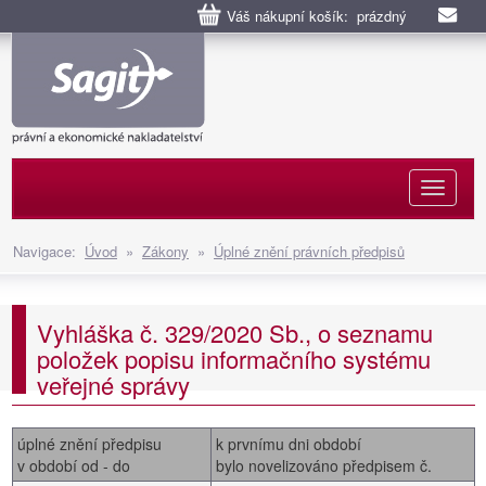
Váš nákupní košík: prázdný
Naviga
Navigace:
Úvod
»
Zákony
»
Úplné znění právních předpisů
Vyhláška č. 329/2020 Sb., o seznamu
položek popisu informačního systému
veřejné správy
úplné znění předpisu
k prvnímu dni období
v období od - do
bylo novelizováno předpisem č.