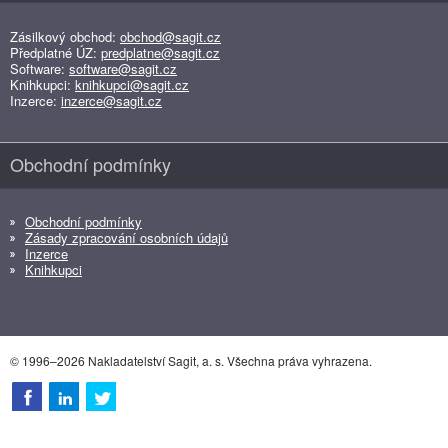
Zásilkový obchod:
obchod@sagit.cz
Předplatné ÚZ:
predplatne@sagit.cz
Software:
software@sagit.cz
Knihkupci:
knihkupci@sagit.cz
Inzerce:
inzerce@sagit.cz
Obchodní podmínky
Obchodní podmínky
Zásady zpracování osobních údajů
Inzerce
Knihkupci
© 1996–2026 Nakladatelství Sagit, a. s. Všechna práva vyhrazena.