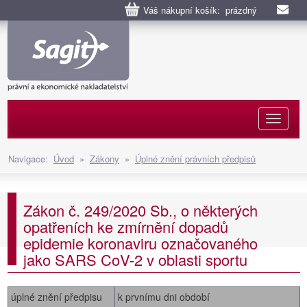
Váš nákupní košík: prázdný
Naviga
Navigace:
Úvod
»
Zákony
»
Úplné znění právních předpisů
Zákon č. 249/2020 Sb., o některých
opatřeních ke zmírnění dopadů
epidemie koronaviru označovaného
jako SARS CoV-2 v oblasti sportu
úplné znění předpisu
k prvnímu dni období