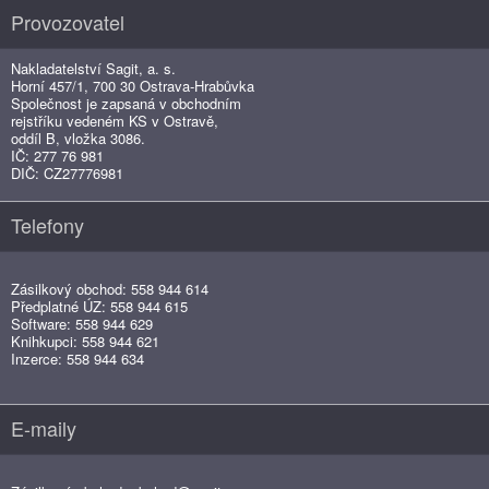
Provozovatel
Nakladatelství Sagit, a. s.
Horní 457/1, 700 30 Ostrava-Hrabůvka
Společnost je zapsaná v obchodním
rejstříku vedeném KS v Ostravě,
oddíl B, vložka 3086.
IČ: 277 76 981
DIČ: CZ27776981
Telefony
Zásilkový obchod: 558 944 614
Předplatné ÚZ: 558 944 615
Software: 558 944 629
Knihkupci: 558 944 621
Inzerce: 558 944 634
E-maily