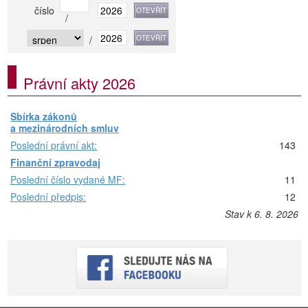
číslo
/
/
Právní akty 2026
Sbírka zákonů
a mezinárodních smluv
Poslední právní akt:
143
Finanční zpravodaj
Poslední číslo vydané MF:
11
Poslední předpis:
12
Stav k 6. 8. 2026