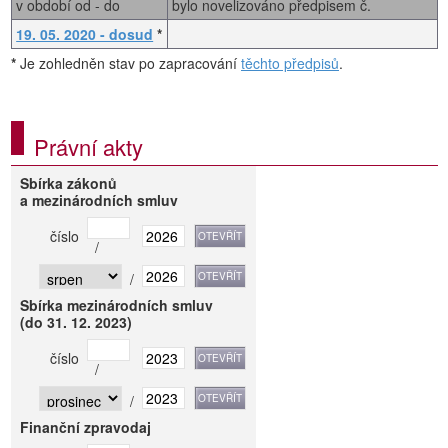
v období od - do
bylo novelizováno předpisem č.
19. 05. 2020 - dosud
*
*
Je zohledněn stav po zapracování
těchto předpisů
.
Právní akty
Sbírka zákonů
a mezinárodních smluv
číslo
/
/
Sbírka mezinárodních smluv
(do 31. 12. 2023)
číslo
/
/
Finanční zpravodaj