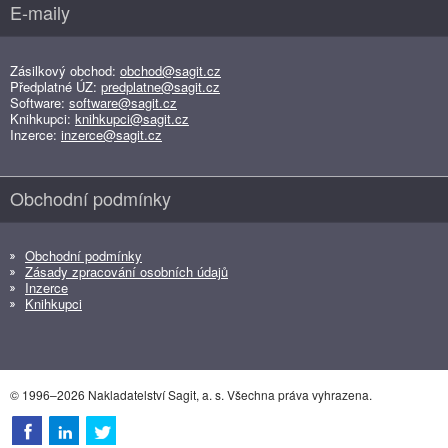
E-maily
Zásilkový obchod:
obchod@sagit.cz
Předplatné ÚZ:
predplatne@sagit.cz
Software:
software@sagit.cz
Knihkupci:
knihkupci@sagit.cz
Inzerce:
inzerce@sagit.cz
Obchodní podmínky
Obchodní podmínky
Zásady zpracování osobních údajů
Inzerce
Knihkupci
© 1996–2026 Nakladatelství Sagit, a. s. Všechna práva vyhrazena.