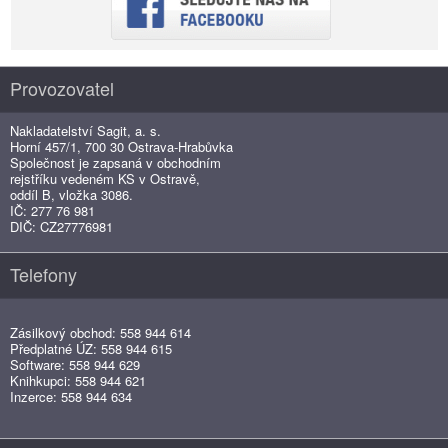
Provozovatel
Nakladatelství Sagit, a. s.
Horní 457/1, 700 30 Ostrava-Hrabůvka
Společnost je zapsaná v obchodním
rejstříku vedeném KS v Ostravě,
oddíl B, vložka 3086.
IČ: 277 76 981
DIČ: CZ27776981
Telefony
Zásilkový obchod: 558 944 614
Předplatné ÚZ: 558 944 615
Software: 558 944 629
Knihkupci: 558 944 621
Inzerce: 558 944 634