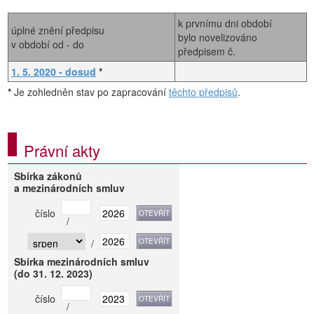
k prvnímu dni období
úplné znění předpisu
bylo novelizováno
v období od - do
předpisem č.
1. 5. 2020 - dosud
*
*
Je zohledněn stav po zapracování
těchto předpisů
.
Právní akty
Sbírka zákonů
a mezinárodních smluv
číslo
/
/
Sbírka mezinárodních smluv
(do 31. 12. 2023)
číslo
/