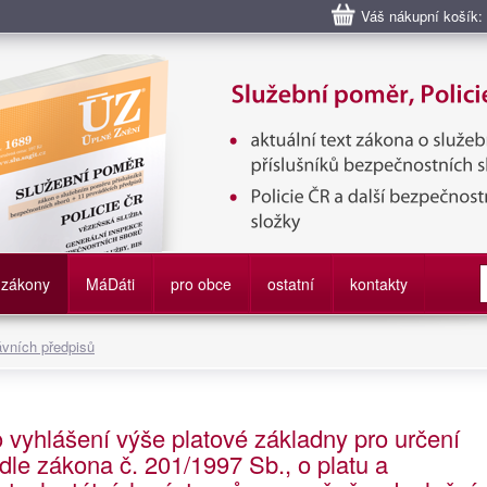
Váš nákupní košík:
bní poměr příslušníků bezpečnostních sborů, Policie ČR, Vězeňská sl
služby
zákony
M
á
D
áti
pro obce
ostatní
kontakty
ávních předpisů
o vyhlášení výše platové základny pro určení
dle zákona č. 201/1997 Sb., o platu a