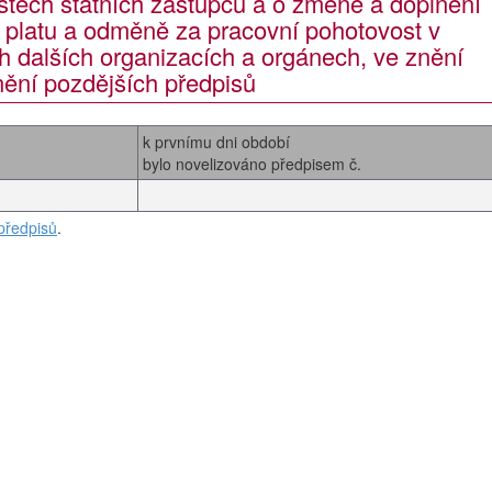
ostech státních zástupců a o změně a doplnění
 platu a odměně za pracovní pohotovost v
h dalších organizacích a orgánech, ve znění
nění pozdějších předpisů
k prvnímu dni období
bylo novelizováno předpisem č.
předpisů
.