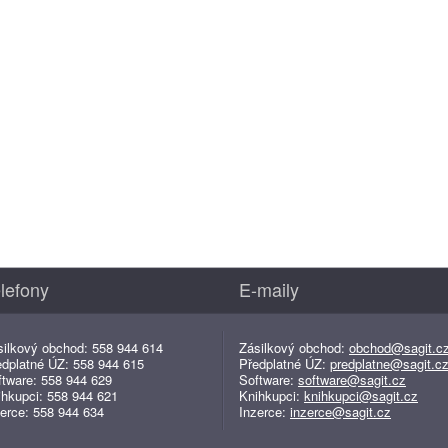
lefony
E-maily
silkový obchod: 558 944 614
Zásilkový obchod:
obchod@sagit.c
edplatné ÚZ: 558 944 615
Předplatné ÚZ:
predplatne@sagit.c
ftware: 558 944 629
Software:
software@sagit.cz
ihkupci: 558 944 621
Knihkupci:
knihkupci@sagit.cz
erce: 558 944 634
Inzerce:
inzerce@sagit.cz