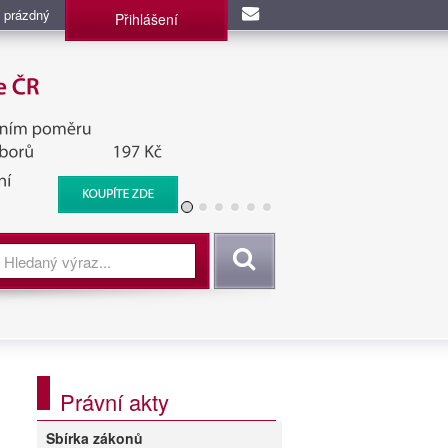
 prázdný
Přihlášení
užba, BIS, Zpravodajské
Vyhledat
Právní akty
Sbírka zákonů