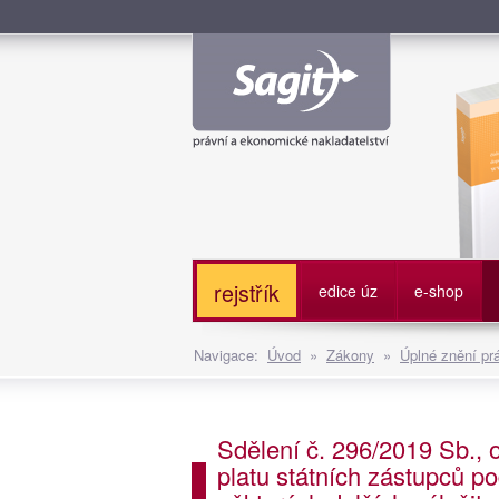
Služe
rejstřík
edice úz
e-shop
Navigace:
Úvod
»
Zákony
»
Úplné znění pr
Sdělení č. 296/2019 Sb., 
platu státních zástupců po