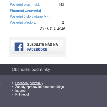
Poslední právní akt:
143
Finanční zpravodaj
Poslední číslo vydané MF:
11
Poslední předpis:
12
Stav k 6. 8. 2026
Obchodní podmínky
Obchodní podmínky
z
Zásady zpracování osobních údajů
z
Inzerce
Knihkupci