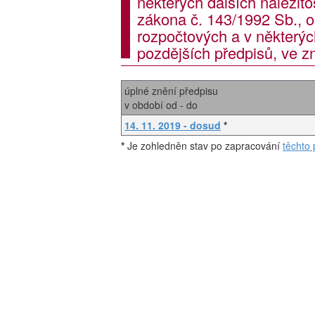
některých dalších náležit
zákona č. 143/1992 Sb., o
rozpočtových a v některýc
pozdějších předpisů, ve z
úplné znění předpisu
v období od - do
14. 11. 2019 - dosud
*
*
Je zohledněn stav po zapracování
těchto 