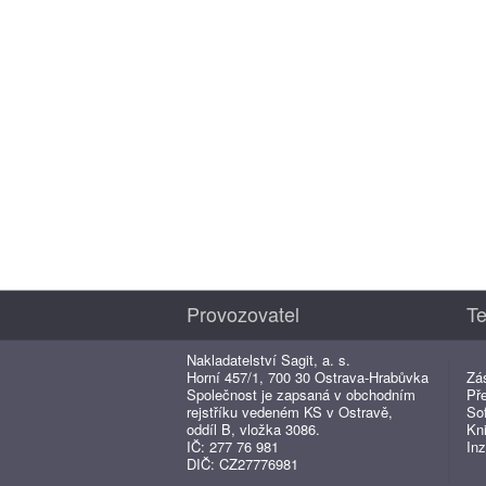
Provozovatel
Te
Nakladatelství Sagit, a. s.
Horní 457/1, 700 30 Ostrava-Hrabůvka
Zá
Společnost je zapsaná v obchodním
Př
rejstříku vedeném KS v Ostravě,
So
oddíl B, vložka 3086.
Kn
IČ: 277 76 981
Inz
DIČ: CZ27776981