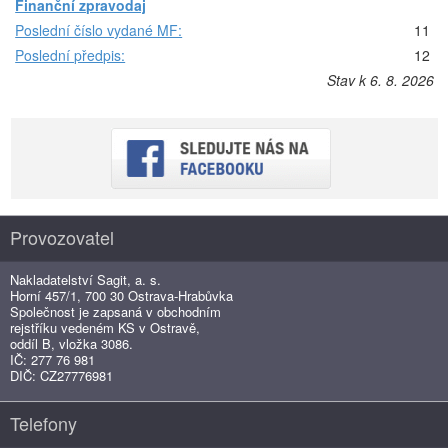
Finanční zpravodaj
Poslední číslo vydané MF:
11
Poslední předpis:
12
Stav k 6. 8. 2026
Provozovatel
Nakladatelství Sagit, a. s.
Horní 457/1, 700 30 Ostrava-Hrabůvka
Společnost je zapsaná v obchodním
rejstříku vedeném KS v Ostravě,
oddíl B, vložka 3086.
IČ: 277 76 981
DIČ: CZ27776981
Telefony