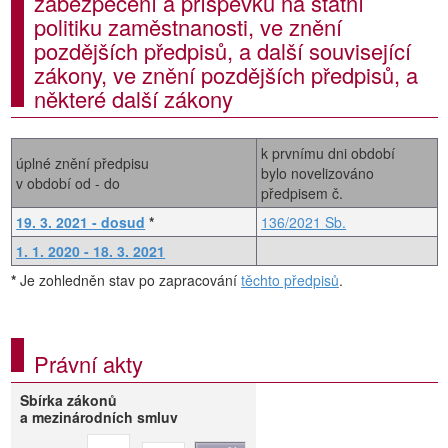
zabezpečení a příspěvku na státní
politiku zaměstnanosti, ve znění
pozdějších předpisů, a další související
zákony, ve znění pozdějších předpisů, a
některé další zákony
k prvnímu dni období
úplné znění předpisu
bylo novelizováno
v období od - do
předpisem č.
19. 3. 2021 - dosud
*
136/2021 Sb.
1. 1. 2020 - 18. 3. 2021
*
Je zohledněn stav po zapracování
těchto předpisů
.
Právní akty
Sbírka zákonů
a mezinárodních smluv