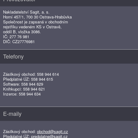
Nakladatelství Sagit, a. s.
Horní 457/1, 700 30 Ostrava-Hrabůvka
Společnost je zapsaná v obchodním
rejstříku vedeném KS v Ostravě,
oddíl B, vložka 3086.
IČ: 277 76 981
DIČ: CZ27776981
Telefony
Zásilkový obchod: 558 944 614
Předplatné ÚZ: 558 944 615
Software: 558 944 629
Knihkupci: 558 944 621
Inzerce: 558 944 634
E-maily
Zásilkový obchod:
obchod@sagit.cz
Předplatné ÚZ:
predplatne@sagit.cz