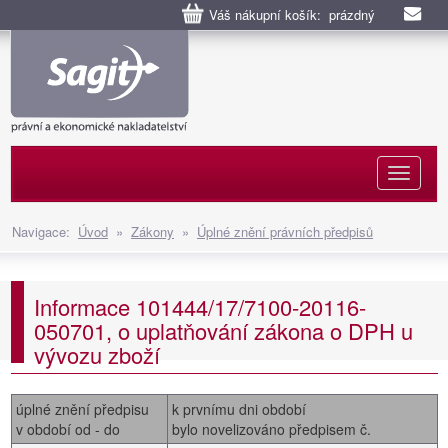
Váš nákupní košík: prázdný
Naviga
Navigace:
Úvod
»
Zákony
»
Úplné znění právních předpisů
Informace 101444/17/7100-20116-
050701, o uplatňování zákona o DPH u
vývozu zboží
úplné znění předpisu
k prvnímu dni období
v období od - do
bylo novelizováno předpisem č.