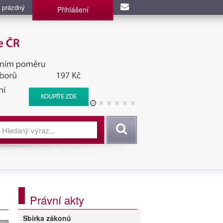
 prázdný
Přihlášení
užba, BIS, Zpravodajské
Vyhledat
Právní akty
Sbírka zákonů