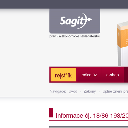
Služe
rejstřík
edice úz
e-shop
Navigace:
Úvod
»
Zákony
»
Úplné znění pr
Informace čj. 18/86 193/20