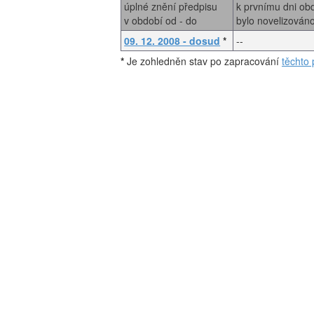
úplné znění předpisu
k prvnímu dni ob
v období od - do
bylo novelizován
09. 12. 2008 - dosud
*
--
*
Je zohledněn stav po zapracování
těchto 