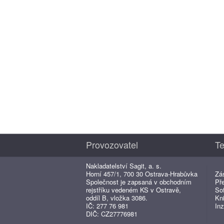
Provozovatel
Te
Nakladatelství Sagit, a. s.
Horní 457/1, 700 30 Ostrava-Hrabůvka
Zá
Společnost je zapsaná v obchodním
Př
rejstříku vedeném KS v Ostravě,
So
oddíl B, vložka 3086.
Kn
IČ: 277 76 981
Inz
DIČ: CZ27776981