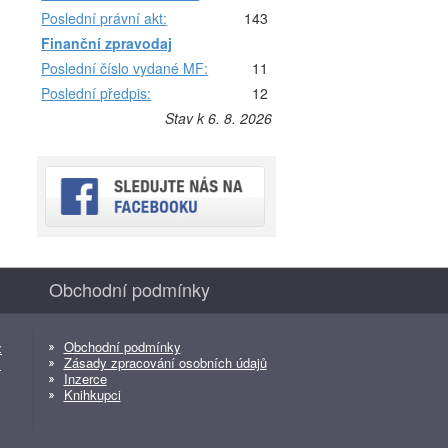
Poslední právní akt:
143
Finanční zpravodaj
Poslední číslo vydané MF:
11
Poslední předpis:
12
Stav k 6. 8. 2026
Obchodní podmínky
Obchodní podmínky
z
Zásady zpracování osobních údajů
z
Inzerce
Knihkupci