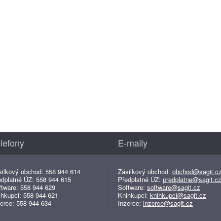
lefony
E-maily
silkový obchod: 558 944 614
Zásilkový obchod:
obchod@sagit.c
edplatné ÚZ: 558 944 615
Předplatné ÚZ:
predplatne@sagit.c
ftware: 558 944 629
Software:
software@sagit.cz
ihkupci: 558 944 621
Knihkupci:
knihkupci@sagit.cz
erce: 558 944 634
Inzerce:
inzerce@sagit.cz