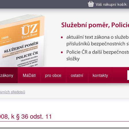
Váš nákupní košík:
bní poměr příslušníků bezpečnostních sborů, Policie ČR, Vězeňská sl
služby
zákony
M
á
D
áti
pro obce
ostatní
kontakty
ávních předpisů
08, k § 36 odst. 11