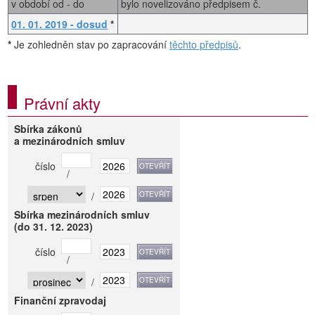
v období od - do
bylo novelizováno předpisem č.
01. 01. 2019 - dosud
*
*
Je zohledněn stav po zapracování
těchto předpisů
.
Právní akty
Sbírka zákonů
a mezinárodních smluv
číslo
/
/
Sbírka mezinárodních smluv
(do 31. 12. 2023)
číslo
/
/
Finanční zpravodaj