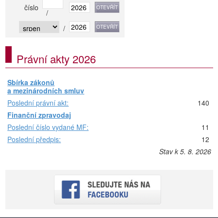
číslo
/
/
Právní akty 2026
Sbírka zákonů
a mezinárodních smluv
Poslední právní akt:
140
Finanční zpravodaj
Poslední číslo vydané MF:
11
Poslední předpis:
12
Stav k 5. 8. 2026