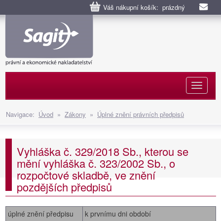
Váš nákupní košík: prázdný
Naviga
Navigace:
Úvod
»
Zákony
»
Úplné znění právních předpisů
Vyhláška č. 329/2018 Sb., kterou se
mění vyhláška č. 323/2002 Sb., o
rozpočtové skladbě, ve znění
pozdějších předpisů
úplné znění předpisu
k prvnímu dni období