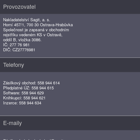
Provozovatel
Nakladatelství Sagit, a. s.
Horní 457/1, 700 30 Ostrava-Hrabůvka
Společnost je zapsaná v obchodním
rejstříku vedeném KS v Ostravě,
oddíl B, vložka 3086.
IČ: 277 76 981
DIČ: CZ27776981
Telefony
Zásilkový obchod: 558 944 614
Předplatné ÚZ: 558 944 615
Software: 558 944 629
Knihkupci: 558 944 621
Inzerce: 558 944 634
E-maily