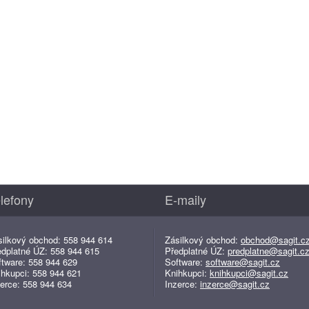
lefony
E-maily
silkový obchod: 558 944 614
Zásilkový obchod:
obchod@sagit.c
edplatné ÚZ: 558 944 615
Předplatné ÚZ:
predplatne@sagit.c
ftware: 558 944 629
Software:
software@sagit.cz
ihkupci: 558 944 621
Knihkupci:
knihkupci@sagit.cz
erce: 558 944 634
Inzerce:
inzerce@sagit.cz