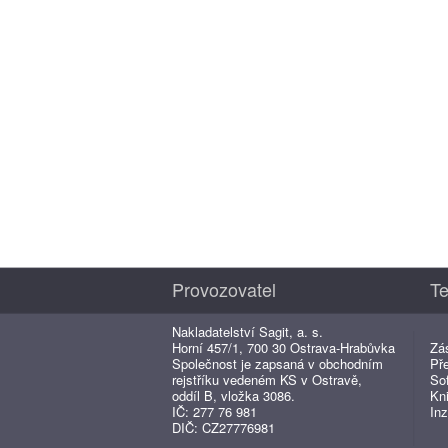
Provozovatel
Te
Nakladatelství Sagit, a. s.
Horní 457/1, 700 30 Ostrava-Hrabůvka
Zá
Společnost je zapsaná v obchodním
Př
rejstříku vedeném KS v Ostravě,
So
oddíl B, vložka 3086.
Kn
IČ: 277 76 981
Inz
DIČ: CZ27776981