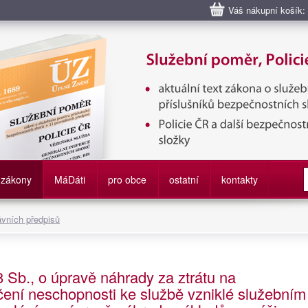
Váš nákupní košík:
bní poměr příslušníků bezpečnostních sborů, Policie ČR, Vězeňská sl
služby
zákony
M
á
D
áti
pro obce
ostatní
kontakty
ávních předpisů
8 Sb., o úpravě náhrady za ztrátu na
ení neschopnosti ke službě vzniklé služebním