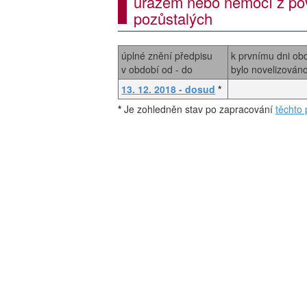
úrazem nebo nemocí z pov
pozůstalých
úplné znění předpisu
k prvnímu dni ob
v období od - do
bylo novelizován
13. 12. 2018 - dosud
*
*
Je zohledněn stav po zapracování
těchto 