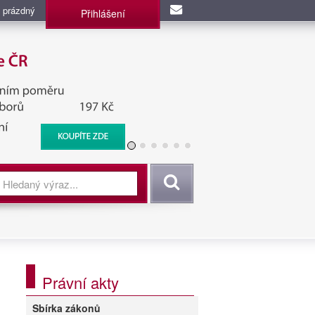
 prázdný
Přihlášení
užba, BIS, Zpravodajské
Vyhledat
Právní akty
Sbírka zákonů