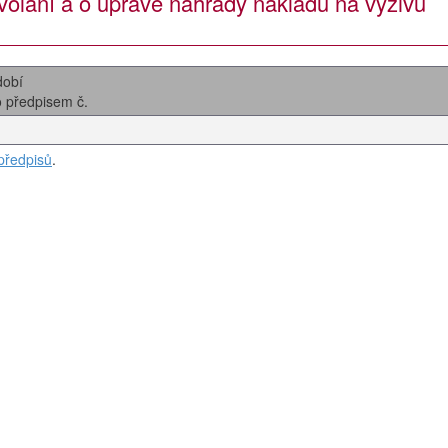
olání a o úpravě náhrady nákladů na výživu
dobí
o předpisem č.
předpisů
.