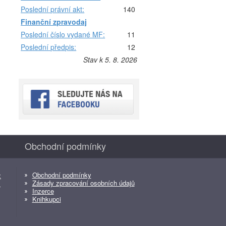
Poslední právní akt:
140
Finanční zpravodaj
Poslední číslo vydané MF:
11
Poslední předpis:
12
Stav k 5. 8. 2026
Obchodní podmínky
Obchodní podmínky
z
Zásady zpracování osobních údajů
z
Inzerce
Knihkupci