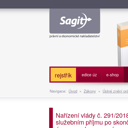
Služe
rejstřík
edice úz
e-shop
Navigace:
Úvod
»
Zákony
»
Úplné znění pr
Nařízení vlády č. 291/201
služebním příjmu po skonč