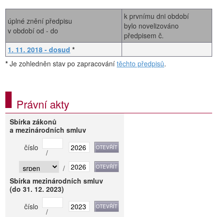
k prvnímu dni období
úplné znění předpisu
bylo novelizováno
v období od - do
předpisem č.
1. 11. 2018 - dosud
*
*
Je zohledněn stav po zapracování
těchto předpisů
.
Právní akty
Sbírka zákonů
a mezinárodních smluv
číslo
/
/
Sbírka mezinárodních smluv
(do 31. 12. 2023)
číslo
/