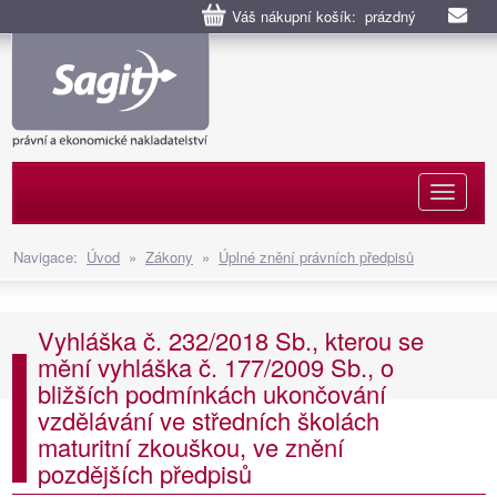
Váš nákupní košík: prázdný
Naviga
Navigace:
Úvod
»
Zákony
»
Úplné znění právních předpisů
Vyhláška č. 232/2018 Sb., kterou se
mění vyhláška č. 177/2009 Sb., o
bližších podmínkách ukončování
vzdělávání ve středních školách
maturitní zkouškou, ve znění
pozdějších předpisů