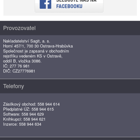
Provozovatel
Nakladatelství Sagit, a. s.
Horní 457/1, 700 30 Ostrava-Hrabůvka
Společnost je zapsaná v obchodním
rejstříku vedeném KS v Ostravě,
oddíl B, vložka 3086.
IČ: 277 76 981
DIČ: CZ27776981
Telefony
Zásilkový obchod: 558 944 614
Předplatné ÚZ: 558 944 615
Software: 558 944 629
Knihkupci: 558 944 621
Inzerce: 558 944 634