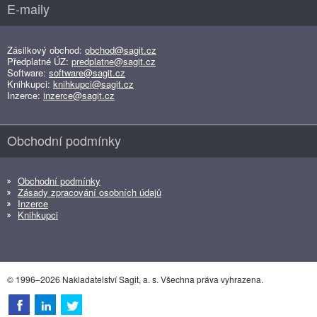
E-maily
Zásilkový obchod:
obchod@sagit.cz
Předplatné ÚZ:
predplatne@sagit.cz
Software:
software@sagit.cz
Knihkupci:
knihkupci@sagit.cz
Inzerce:
inzerce@sagit.cz
Obchodní podmínky
Obchodní podmínky
Zásady zpracování osobních údajů
Inzerce
Knihkupci
© 1996–2026 Nakladatelství Sagit, a. s. Všechna práva vyhrazena.