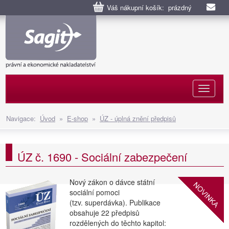
Váš nákupní košík: prázdný
Naviga
Navigace:
Úvod
»
E-shop
»
ÚZ - úplná znění předpisů
ÚZ č. 1690 - Sociální zabezpečení
Nový zákon o dávce státní
NOVINKA
sociální pomoci
(tzv. superdávka). Publikace
obsahuje 22 předpisů
rozdělených do těchto kapitol: