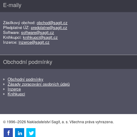
E-maily
Zásilkový obchod:
obchod@sagit.cz
Předplatné ÚZ:
predplatne@sagit.cz
Software:
software@sagit.cz
Knihkupci:
knihkupci@sagit.cz
Inzerce:
inzerce@sagit.cz
Obchodní podmínky
Obchodní podmínky
Zásady zpracování osobních údajů
Inzerce
Knihkupci
© 1996–2026 Nakladatelství Sagit, a. s. Všechna práva vyhrazena.