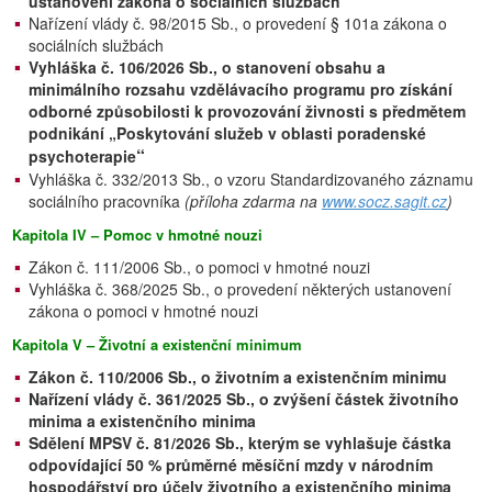
ustanovení zákona o sociálních službách
Nařízení vlády č. 98/2015 Sb., o provedení § 101a zákona o
sociálních službách
Vyhláška č. 106/2026 Sb., o stanovení obsahu a
minimálního rozsahu vzdělávacího programu pro získání
odborné způsobilosti k provozování živnosti s předmětem
podnikání „Poskytování služeb v oblasti poradenské
“
psychoterapie
Vyhláška č. 332/2013 Sb., o vzoru Standardizovaného záznamu
sociálního pracovníka
(příloha zdarma na
www.socz.sagit.cz
)
Kapitola IV – Pomoc v hmotné nouzi
Zákon č. 111/2006 Sb., o pomoci v hmotné nouzi
Vyhláška č. 368/2025 Sb., o provedení některých ustanovení
zákona o pomoci v hmotné nouzi
Kapitola V – Životní a existenční minimum
Zákon č. 110/2006 Sb., o životním a existenčním minimu
Nařízení vlády č. 361/2025 Sb., o zvýšení částek životního
minima a existenčního minima
Sdělení MPSV č. 81/2026 Sb., kterým se vyhlašuje částka
odpovídající 50 % průměrné měsíční mzdy v národním
hospodářství pro účely životního a existenčního minima