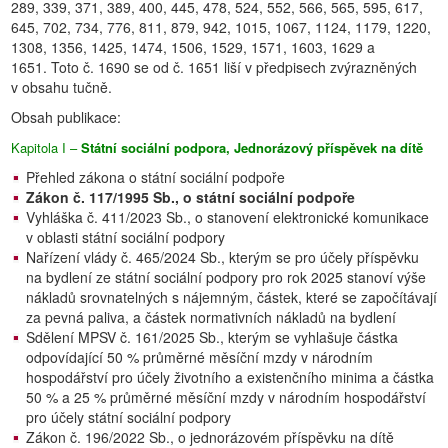
289, 339, 371, 389, 400, 445, 478, 524, 552, 566, 565, 595, 617,
645, 702, 734, 776, 811, 879, 942, 1015, 1067, 1124, 1179, 1220,
1308, 1356, 1425, 1474, 1506, 1529, 1571, 1603, 1629 a
1651. Toto č. 1690 se od č. 1651 liší v předpisech zvýrazněných
v obsahu tučně.
Obsah publikace:
Kapitola I –
Státní sociální podpora, Jednorázový příspěvek na dítě
Přehled zákona o státní sociální podpoře
Zákon č. 117/1995 Sb., o státní sociální podpoře
Vyhláška č. 411/2023 Sb., o stanovení elektronické komunikace
v oblasti státní sociální podpory
Nařízení vlády č. 465/2024 Sb., kterým se pro účely příspěvku
na bydlení ze státní sociální podpory pro rok 2025 stanoví výše
nákladů srovnatelných s nájemným, částek, které se započítávají
za pevná paliva, a částek normativních nákladů na bydlení
Sdělení MPSV č. 161/2025 Sb., kterým se vyhlašuje částka
odpovídající 50 % průměrné měsíční mzdy v národním
hospodářství pro účely životního a existenčního minima a částka
50 % a 25 % průměrné měsíční mzdy v národním hospodářství
pro účely státní sociální podpory
Zákon č. 196/2022 Sb., o jednorázovém příspěvku na dítě