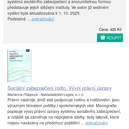
systémů sociálního zabezpečení a srozumitelnou formou
představuje jejich stěžejní instituty. Ve svém již sedmém
vydání byla aktualizována k 1. 10. 2025.
Podstatně ...
pokračování
Cena: 420 Kč
KOUPIT
Sociální zabezpečení rodin. Vývoj právní úpravy
Marianna Filippová - Nakladatelství Leges, s. r. o.
Právní nástroje, jimiž stát podporuje rodinu a rodičovství, jsou
výrazným tématem politiky i společenských věd. Monografie
popisuje vývoj právní úpravy systému sociálního zabezpečení,
a zvláště se zaměřuje na nepojistné dávky, tedy takové, které
nejsou navázány na předchozí pojištění ...
pokračování