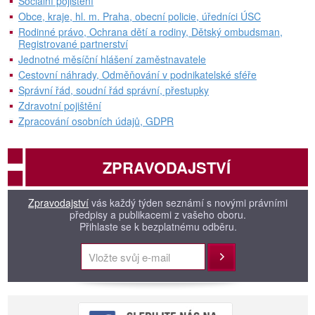
Sociální pojištění
Obce, kraje, hl. m. Praha, obecní policie, úředníci ÚSC
Rodinné právo, Ochrana dětí a rodiny, Dětský ombudsman,
Registrované partnerství
Jednotné měsíční hlášení zaměstnavatele
Cestovní náhrady, Odměňování v podnikatelské sféře
Správní řád, soudní řád správní, přestupky
Zdravotní pojištění
Zpracování osobních údajů, GDPR
ZPRAVODAJSTVÍ
Zpravodajství
vás každý týden seznámí s novými právními
předpisy a publikacemi z vašeho oboru.
Přihlaste se k bezplatnému odběru.
Přihlásit