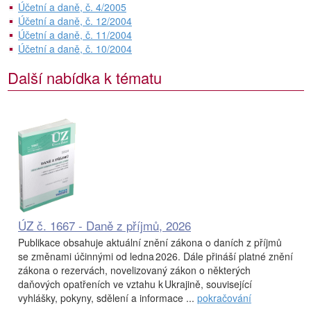
Účetní a daně, č. 4/2005
Účetní a daně, č. 12/2004
Účetní a daně, č. 11/2004
Účetní a daně, č. 10/2004
Další nabídka k tématu
ÚZ č. 1667 - Daně z příjmů, 2026
Publikace obsahuje aktuální znění zákona o daních z příjmů
se změnami účinnými od ledna 2026. Dále přináší platné znění
zákona o rezervách, novelizovaný zákon o některých
daňových opatřeních ve vztahu k Ukrajině, související
vyhlášky, pokyny, sdělení a informace ...
pokračování