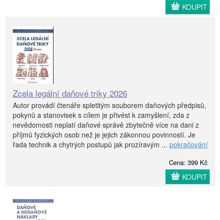
KOUPIT
Zcela legální daňové triky 2026
Autor provádí čtenáře spletitým souborem daňových předpisů,
pokynů a stanovisek s cílem je přivést k zamyšlení, zda z
nevědomosti neplatí daňové správě zbytečně více na dani z
příjmů fyzických osob než je jejich zákonnou povinností. Je
řada technik a chytrých postupů jak prozíravým ...
pokračování
Cena: 399 Kč
KOUPIT