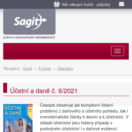
Váš nákupní košík: prázdný
Naviga
Navigace:
Úvod
»
E-shop
»
Časopisy
Účetní a daně č. 6/2021
Časopis obsahuje jak komplexní řešení
problémů z daňového a účetního pohledu, tak i
monotématické články k daním a k účetnictví. V
oblasti účetnictví jsou řešeny případy v
podvojném účetnictví i v daňové evidenci;