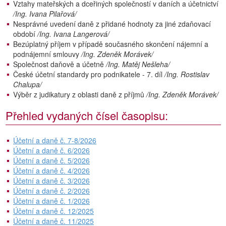
Vztahy mateřských a dceřiných společností v daních a účetnictví
/Ing. Ivana Pilařová/
Nesprávné uvedení daně z přidané hodnoty za jiné zdaňovací
období
/Ing. Ivana Langerová/
Bezúplatný příjem v případě současného skončení nájemní a
podnájemní smlouvy
/Ing. Zdeněk Morávek/
Společnost daňově a účetně
/Ing. Matěj Nešleha/
České účetní standardy pro podnikatele - 7. díl
/Ing. Rostislav
Chalupa/
Výběr z judikatury z oblasti daně z příjmů
/Ing. Zdeněk Morávek/
Přehled vydaných čísel časopisu:
Účetní a daně č. 7-8/2026
Účetní a daně č. 6/2026
Účetní a daně č. 5/2026
Účetní a daně č. 4/2026
Účetní a daně č. 3/2026
Účetní a daně č. 2/2026
Účetní a daně č. 1/2026
Účetní a daně č. 12/2025
Účetní a daně č. 11/2025