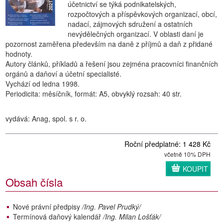
účetnictví se týká podnikatelských,
rozpočtových a příspěvkových organizací, obcí,
nadací, zájmových sdružení a ostatních
nevýdělečných organizací. V oblasti daní je
pozornost zaměřena především na daně z příjmů a daň z přidané
hodnoty.
Autory článků, příkladů a řešení jsou zejména pracovníci finančních
orgánů a daňoví a účetní specialisté.
Vychází od ledna 1998.
Periodicita: měsíčník, formát: A5, obvyklý rozsah: 40 str.
vydává: Anag, spol. s r. o.
Roční předplatné: 1 428 Kč
včetně 10% DPH
KOUPIT
Obsah čísla
Nové právní předpisy
/Ing. Pavel Prudký/
Termínová daňový kalendář
/Ing. Milan Lošťák/