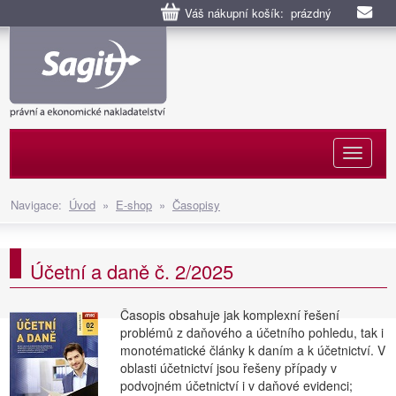
Váš nákupní košík: prázdný
Naviga
Navigace:
Úvod
»
E-shop
»
Časopisy
Účetní a daně č. 2/2025
Časopis obsahuje jak komplexní řešení
problémů z daňového a účetního pohledu, tak i
monotématické články k daním a k účetnictví. V
oblasti účetnictví jsou řešeny případy v
podvojném účetnictví i v daňové evidenci;