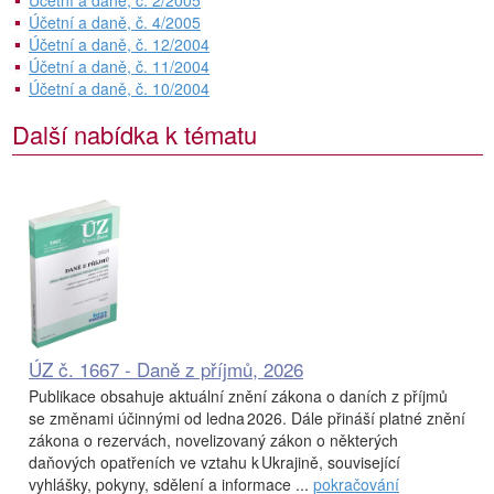
Účetní a daně, č. 2/2005
Účetní a daně, č. 4/2005
Účetní a daně, č. 12/2004
Účetní a daně, č. 11/2004
Účetní a daně, č. 10/2004
Další nabídka k tématu
ÚZ č. 1667 - Daně z příjmů, 2026
Publikace obsahuje aktuální znění zákona o daních z příjmů
se změnami účinnými od ledna 2026. Dále přináší platné znění
zákona o rezervách, novelizovaný zákon o některých
daňových opatřeních ve vztahu k Ukrajině, související
vyhlášky, pokyny, sdělení a informace ...
pokračování