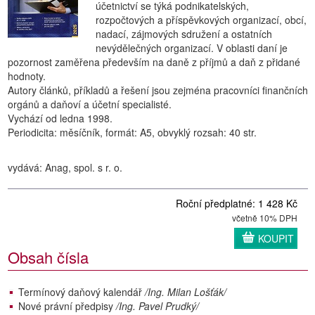
účetnictví se týká podnikatelských,
rozpočtových a příspěvkových organizací, obcí,
nadací, zájmových sdružení a ostatních
nevýdělečných organizací. V oblasti daní je
pozornost zaměřena především na daně z příjmů a daň z přidané
hodnoty.
Autory článků, příkladů a řešení jsou zejména pracovníci finančních
orgánů a daňoví a účetní specialisté.
Vychází od ledna 1998.
Periodicita: měsíčník, formát: A5, obvyklý rozsah: 40 str.
vydává: Anag, spol. s r. o.
Roční předplatné: 1 428 Kč
včetně 10% DPH
KOUPIT
Obsah čísla
Termínový daňový kalendář
/Ing. Milan Lošťák/
Nové právní předpisy
/Ing. Pavel Prudký/