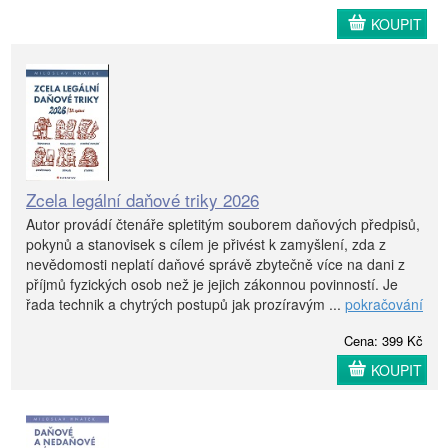
KOUPIT
Zcela legální daňové triky 2026
Autor provádí čtenáře spletitým souborem daňových předpisů,
pokynů a stanovisek s cílem je přivést k zamyšlení, zda z
nevědomosti neplatí daňové správě zbytečně více na dani z
příjmů fyzických osob než je jejich zákonnou povinností. Je
řada technik a chytrých postupů jak prozíravým ...
pokračování
Cena: 399 Kč
KOUPIT