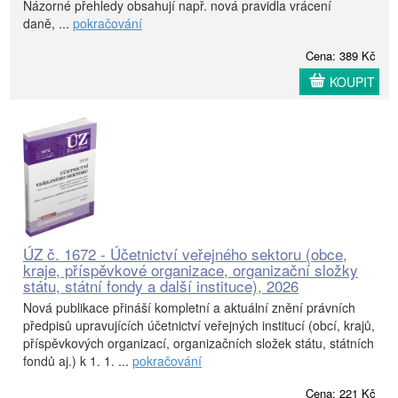
Názorné přehledy obsahují např. nová pravidla vrácení
daně, ...
pokračování
Cena: 389 Kč
KOUPIT
ÚZ č. 1672 - Účetnictví veřejného sektoru (obce,
kraje, příspěvkové organizace, organizační složky
státu, státní fondy a další instituce), 2026
Nová publikace přináší kompletní a aktuální znění právních
předpisů upravujících účetnictví veřejných institucí (obcí, krajů,
příspěvkových organizací, organizačních složek státu, státních
fondů aj.) k 1. 1. ...
pokračování
Cena: 221 Kč