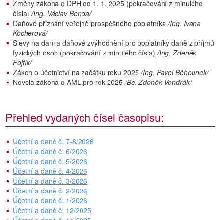
Změny zákona o DPH od 1. 1. 2025 (pokračování z minulého
čísla)
/Ing. Václav Benda/
Daňové přiznání veřejně prospěšného poplatníka
/Ing. Ivana
Köcherová/
Slevy na dani a daňové zvýhodnění pro poplatníky daně z příjmů
fyzických osob (pokračování z minulého čísla)
/Ing. Zdeněk
Fojtík/
Zákon o účetnictví na začátku roku 2025
/Ing. Pavel Běhounek/
Novela zákona o AML pro rok 2025
/Bc. Zdeněk Vondrák/
Přehled vydaných čísel časopisu:
Účetní a daně č. 7-8/2026
Účetní a daně č. 6/2026
Účetní a daně č. 5/2026
Účetní a daně č. 4/2026
Účetní a daně č. 3/2026
Účetní a daně č. 2/2026
Účetní a daně č. 1/2026
Účetní a daně č. 12/2025