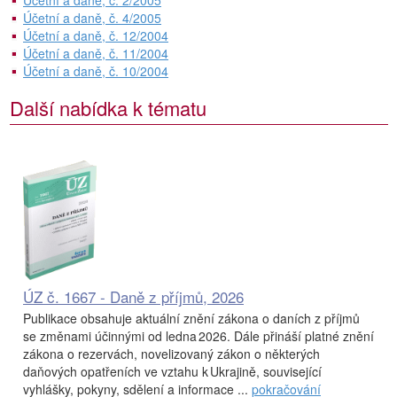
Účetní a daně, č. 2/2005
Účetní a daně, č. 4/2005
Účetní a daně, č. 12/2004
Účetní a daně, č. 11/2004
Účetní a daně, č. 10/2004
Další nabídka k tématu
ÚZ č. 1667 - Daně z příjmů, 2026
Publikace obsahuje aktuální znění zákona o daních z příjmů
se změnami účinnými od ledna 2026. Dále přináší platné znění
zákona o rezervách, novelizovaný zákon o některých
daňových opatřeních ve vztahu k Ukrajině, související
vyhlášky, pokyny, sdělení a informace ...
pokračování