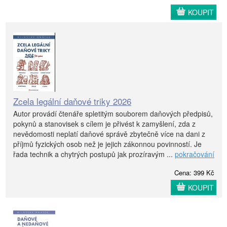
KOUPIT
Zcela legální daňové triky 2026
Autor provádí čtenáře spletitým souborem daňových předpisů,
pokynů a stanovisek s cílem je přivést k zamyšlení, zda z
nevědomosti neplatí daňové správě zbytečně více na dani z
příjmů fyzických osob než je jejich zákonnou povinností. Je
řada technik a chytrých postupů jak prozíravým ...
pokračování
Cena: 399 Kč
KOUPIT