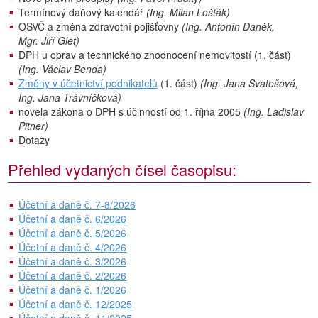
Termínový daňový kalendář
(Ing. Milan Lošťák)
OSVČ a změna zdravotní pojišťovny
(Ing. Antonín Daněk,
Mgr. Jiří Glet)
DPH u oprav a technického zhodnocení nemovitostí (1. část)
(Ing. Václav Benda)
Změny v účetnictví podnikatelů
(1. část)
(Ing. Jana Svatošová,
Ing. Jana Trávníčková)
novela zákona o DPH s účinností od 1. října 2005
(Ing. Ladislav
Pitner)
Dotazy
Přehled vydaných čísel časopisu:
Účetní a daně č. 7-8/2026
Účetní a daně č. 6/2026
Účetní a daně č. 5/2026
Účetní a daně č. 4/2026
Účetní a daně č. 3/2026
Účetní a daně č. 2/2026
Účetní a daně č. 1/2026
Účetní a daně č. 12/2025