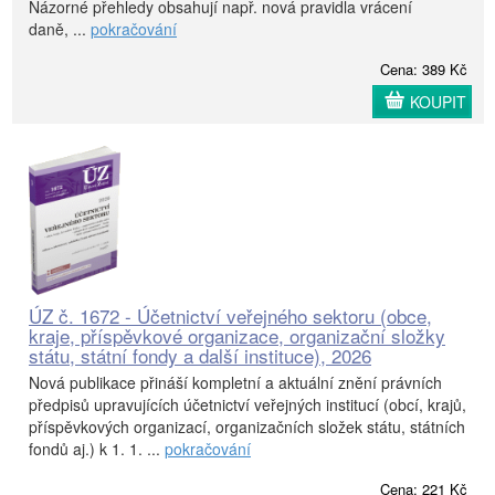
Názorné přehledy obsahují např. nová pravidla vrácení
daně, ...
pokračování
Cena: 389 Kč
KOUPIT
ÚZ č. 1672 - Účetnictví veřejného sektoru (obce,
kraje, příspěvkové organizace, organizační složky
státu, státní fondy a další instituce), 2026
Nová publikace přináší kompletní a aktuální znění právních
předpisů upravujících účetnictví veřejných institucí (obcí, krajů,
příspěvkových organizací, organizačních složek státu, státních
fondů aj.) k 1. 1. ...
pokračování
Cena: 221 Kč