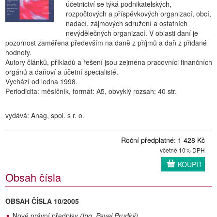
účetnictví se týká podnikatelských,
rozpočtových a příspěvkových organizací, obcí,
nadací, zájmových sdružení a ostatních
nevýdělečných organizací. V oblasti daní je
pozornost zaměřena především na daně z příjmů a daň z přidané
hodnoty.
Autory článků, příkladů a řešení jsou zejména pracovníci finančních
orgánů a daňoví a účetní specialisté.
Vychází od ledna 1998.
Periodicita: měsíčník, formát: A5, obvyklý rozsah: 40 str.
vydává: Anag, spol. s r. o.
Roční předplatné: 1 428 Kč
včetně 10% DPH
KOUPIT
Obsah čísla
OBSAH ČÍSLA 10/2005
Nové právní předpisy
(Ing. Pavel Prudký)