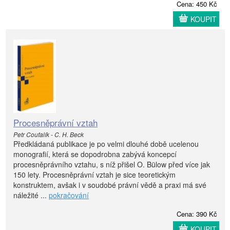
Cena: 450 Kč
KOUPIT
Procesněprávní vztah
Petr Coufalík - C. H. Beck
Předkládaná publikace je po velmi dlouhé době ucelenou
monografií, která se dopodrobna zabývá koncepcí
procesněprávního vztahu, s níž přišel O. Bülow před více jak
150 lety. Procesněprávní vztah je sice teoretickým
konstruktem, avšak i v soudobé právní vědě a praxi má své
náležité ...
pokračování
Cena: 390 Kč
KOUPIT