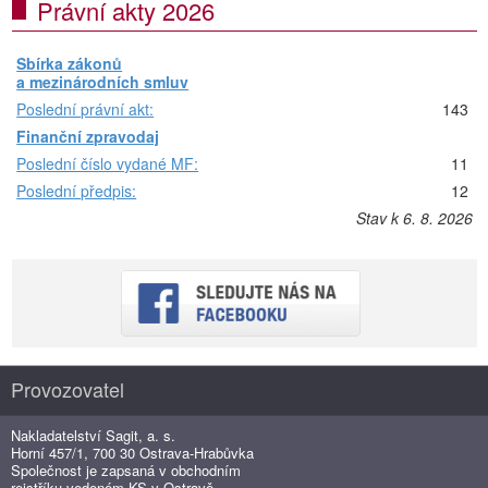
Právní akty 2026
Sbírka zákonů
a mezinárodních smluv
Poslední právní akt:
143
Finanční zpravodaj
Poslední číslo vydané MF:
11
Poslední předpis:
12
Stav k 6. 8. 2026
Provozovatel
Nakladatelství Sagit, a. s.
Horní 457/1, 700 30 Ostrava-Hrabůvka
Společnost je zapsaná v obchodním
rejstříku vedeném KS v Ostravě,