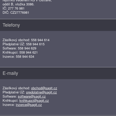
oddíl B, vložka 3086.
IČ: 277 76 981
DIČ: CZ27776981
Telefony
Zásilkový obchod: 558 944 614
Předplatné ÚZ: 558 944 615
Software: 558 944 629
Knihkupci: 558 944 621
Inzerce: 558 944 634
E-maily
Zásilkový obchod:
obchod@sagit.cz
Předplatné ÚZ:
predplatne@sagit.cz
Software:
software@sagit.cz
Knihkupci:
knihkupci@sagit.cz
Inzerce:
inzerce@sagit.cz