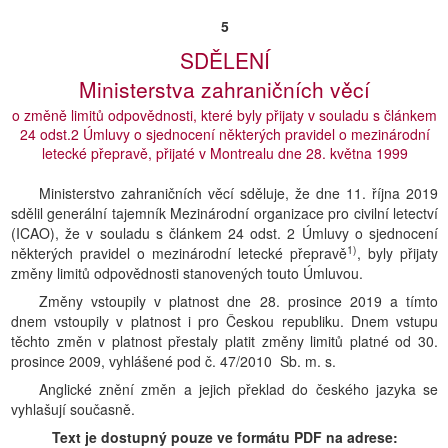
5
SDĚLENÍ
Ministerstva zahraničních věcí
o změně limitů odpovědnosti, které byly přijaty v souladu s článkem
24 odst.2 Úmluvy o sjednocení některých pravidel o mezinárodní
letecké přepravě, přijaté v Montrealu dne 28. května 1999
Ministerstvo zahraničních věcí sděluje, že dne 11. října 2019
sdělil generální tajemník Mezinárodní organizace pro civilní letectví
(ICAO), že v souladu s článkem 24 odst. 2 Úmluvy o sjednocení
1)
některých pravidel o mezinárodní letecké přepravě
, byly přijaty
změny limitů odpovědnosti stanovených touto Úmluvou.
Změny vstoupily v platnost dne 28. prosince 2019 a tímto
dnem vstoupily v platnost i pro Českou republiku. Dnem vstupu
těchto změn v platnost přestaly platit změny limitů platné od 30.
prosince 2009, vyhlášené pod č. 47/2010 Sb. m. s.
Anglické znění změn a jejich překlad do českého jazyka se
vyhlašují současně.
Text je dostupný pouze ve formátu PDF na adrese: