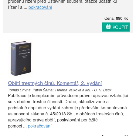
průběhu řízení před Ústavním soudem, otázce účastníků
řízení a ...
pokračování
Cena: 880 Kč
KOUPIT
Oběti trestných činů. Komentář, 2. vydání
Tomáš Gřivna, Pavel Šámal, Helena Válková a kol. - C. H. Beck
Publikace je komplexním průvodcem právní úpravou vztahující
se k obětem trestné činnosti. Druhé, aktualizované a
podstatně doplněné vydání zahrnuje především komentovaná
ustanovení zákona č. 45/2013 Sb., o obětech trestných činů,
upravujícího práva obětí, poskytování peněžité
pomoci ...
pokračování