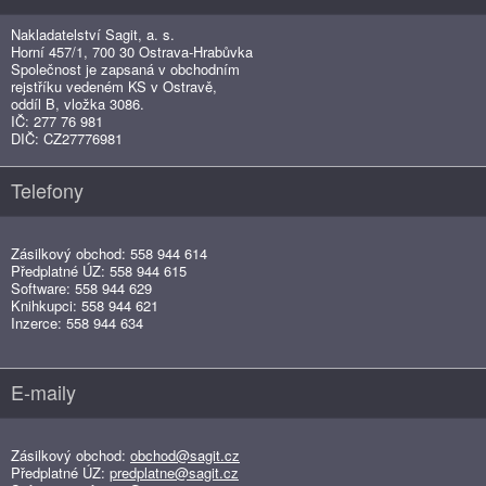
Nakladatelství Sagit, a. s.
Horní 457/1, 700 30 Ostrava-Hrabůvka
Společnost je zapsaná v obchodním
rejstříku vedeném KS v Ostravě,
oddíl B, vložka 3086.
IČ: 277 76 981
DIČ: CZ27776981
Telefony
Zásilkový obchod: 558 944 614
Předplatné ÚZ: 558 944 615
Software: 558 944 629
Knihkupci: 558 944 621
Inzerce: 558 944 634
E-maily
Zásilkový obchod:
obchod@sagit.cz
Předplatné ÚZ:
predplatne@sagit.cz