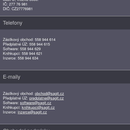
IČ: 277 76 981
DIČ: CZ27776981
Telefony
Zásilkový obchod: 558 944 614
Předplatné ÚZ: 558 944 615
Software: 558 944 629
Knihkupci: 558 944 621
Inzerce: 558 944 634
E-maily
Zásilkový obchod:
obchod@sagit.cz
Předplatné ÚZ:
predplatne@sagit.cz
Software:
software@sagit.cz
Knihkupci:
knihkupci@sagit.cz
Inzerce:
inzerce@sagit.cz