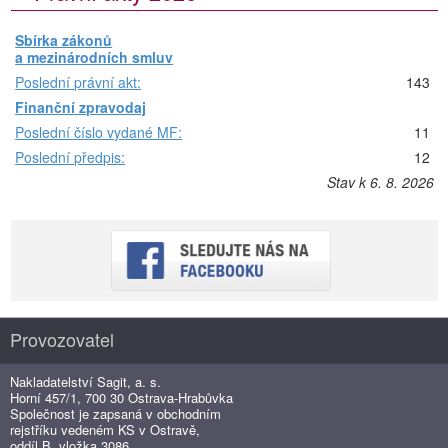
Sbírka zákonů
a mezinárodních smluv
Poslední právní akt:
143
Finanční zpravodaj
Poslední číslo vydané MF:
11
Poslední předpis:
12
Stav k 6. 8. 2026
Provozovatel
Nakladatelství Sagit, a. s.
Horní 457/1, 700 30 Ostrava-Hrabůvka
Společnost je zapsaná v obchodním
rejstříku vedeném KS v Ostravě,
oddíl B, vložka 3086.