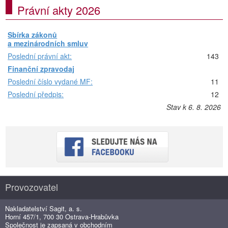
Právní akty 2026
Sbírka zákonů
a mezinárodních smluv
Poslední právní akt:
143
Finanční zpravodaj
Poslední číslo vydané MF:
11
Poslední předpis:
12
Stav k 6. 8. 2026
Provozovatel
Nakladatelství Sagit, a. s.
Horní 457/1, 700 30 Ostrava-Hrabůvka
Společnost je zapsaná v obchodním