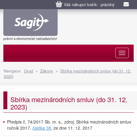
Váš nákupní košík: prázdný
Naviga
Navigace:
Úvod
»
Zákony
»
Sbírka mezinárodních smluv (do 31. 12.
2023)
Sbírka mezinárodních smluv (do 31. 12.
2023)
Předpis č. 74/2017 Sb. m. s., zdroj: Sbírka mezinárodních smluv
ročník 2017,
částka 38
, ze dne 11. 12. 2017