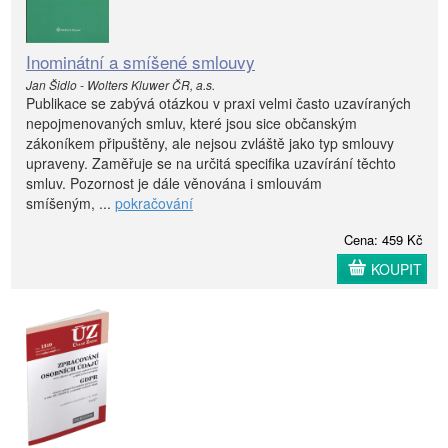
Inominátní a smíšené smlouvy
Jan Šidlo - Wolters Kluwer ČR, a.s.
Publikace se zabývá otázkou v praxi velmi často uzavíraných
nepojmenovaných smluv, které jsou sice občanským
zákoníkem připuštěny, ale nejsou zvláště jako typ smlouvy
upraveny. Zaměřuje se na určitá specifika uzavírání těchto
smluv. Pozornost je dále věnována i smlouvám
smíšeným, ...
pokračování
Cena: 459 Kč
KOUPIT