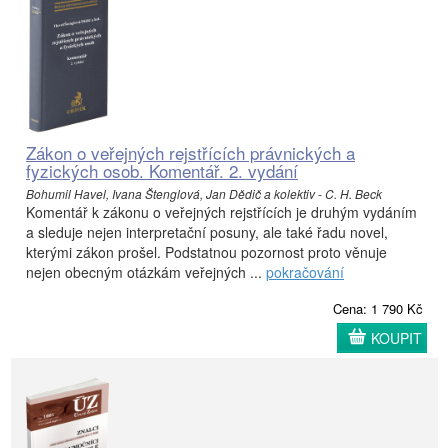
Zákon o veřejných rejstřících právnických a
fyzických osob. Komentář. 2. vydání
Bohumil Havel, Ivana Štenglová, Jan Dědič a kolektiv - C. H. Beck
Komentář k zákonu o veřejných rejstřících je druhým vydáním
a sleduje nejen interpretační posuny, ale také řadu novel,
kterými zákon prošel. Podstatnou pozornost proto věnuje
nejen obecným otázkám veřejných ...
pokračování
Cena: 1 790 Kč
KOUPIT