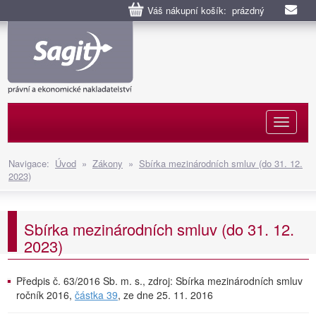
Váš nákupní košík: prázdný
Naviga
Navigace:
Úvod
»
Zákony
»
Sbírka mezinárodních smluv (do 31. 12.
2023)
Sbírka mezinárodních smluv (do 31. 12.
2023)
Předpis č. 63/2016 Sb. m. s., zdroj: Sbírka mezinárodních smluv
ročník 2016,
částka 39
, ze dne 25. 11. 2016