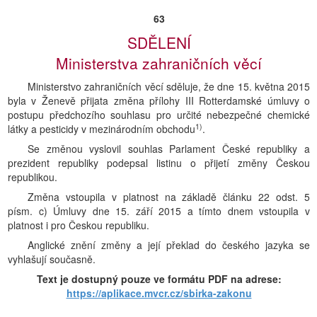
63
SDĚLENÍ
Ministerstva zahraničních věcí
Ministerstvo zahraničních věcí sděluje, že dne 15. května 2015
byla v Ženevě přijata změna přílohy III Rotterdamské úmluvy o
postupu předchozího souhlasu pro určité nebezpečné chemické
1)
látky a pesticidy v mezinárodním obchodu
.
Se změnou vyslovil souhlas Parlament České republiky a
prezident republiky podepsal listinu o přijetí změny Českou
republikou.
Změna vstoupila v platnost na základě článku 22 odst. 5
písm. c) Úmluvy dne 15. září 2015 a tímto dnem vstoupila v
platnost i pro Českou republiku.
Anglické znění změny a její překlad do českého jazyka se
vyhlašují současně.
Text je dostupný pouze ve formátu PDF na adrese:
https://aplikace.mvcr.cz/sbirka-zakonu