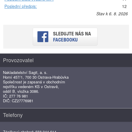
Poslední předpis:
12
Stav k 6. 8. 2026
Provozovatel
Nakladatelství Sagit, a. s.
Horní 457/1, 700 30 Ostrava-Hrabůvka
Společnost je zapsaná v obchodním
rejstříku vedeném KS v Ostravě,
oddíl B, vložka 3086.
IČ: 277 76 981
DIČ: CZ27776981
Telefony
Zásilkový obchod: 558 944 614