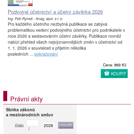
Podvojné účetnictví a účetní závěrka 2026
Ing. Petr Ryneš - Anag, spol. s r. o.
Pro každého účetního nezbytná publikace se zabývá
problematikou vedení podvojného účetnictví pro podnikatele v
roce 2026 a sestavováním účetní závěrky. Publikace rovněž
nabízí přehled všech nejvýznamnějších změn v účetnictví od
1. 1. 2026 v souvislosti s přijetím několika
posledních ...
pokračování
Cena: 869 Kč
KOUPIT
Právní akty
Sbírka zákonů
a mezinárodních smluv
číslo
/