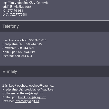
rejstříku vedeném KS v Ostravě,
oddíl B, vložka 3086.
IČ: 277 76 981
DIČ: CZ27776981
Telefony
Zásilkový obchod: 558 944 614
Předplatné ÚZ: 558 944 615
Software: 558 944 629
Knihkupci: 558 944 621
Inzerce: 558 944 634
E-maily
Zásilkový obchod:
obchod@sagit.cz
Předplatné ÚZ:
predplatne@sagit.cz
Software:
software@sagit.cz
Knihkupci:
knihkupci@sagit.cz
Inzerce:
inzerce@sagit.cz