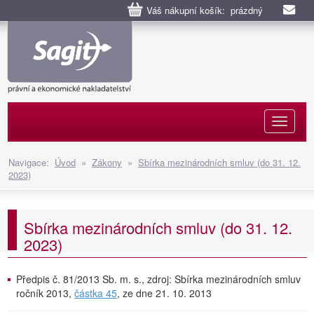
Váš nákupní košík: prázdný
Naviga
Navigace:
Úvod
»
Zákony
»
Sbírka mezinárodních smluv (do 31. 12.
2023)
Sbírka mezinárodních smluv (do 31. 12.
2023)
Předpis č. 81/2013 Sb. m. s., zdroj: Sbírka mezinárodních smluv
ročník 2013,
částka 45
, ze dne 21. 10. 2013