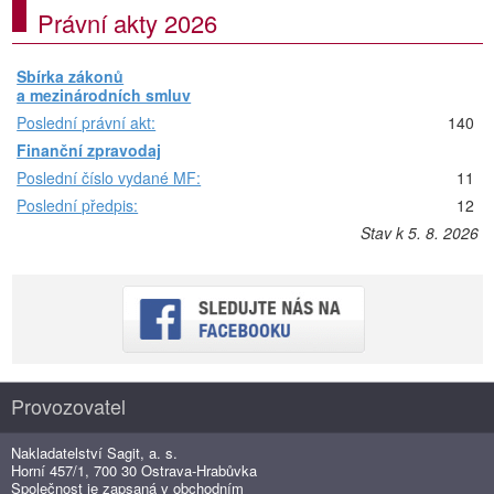
Právní akty 2026
Sbírka zákonů
a mezinárodních smluv
Poslední právní akt:
140
Finanční zpravodaj
Poslední číslo vydané MF:
11
Poslední předpis:
12
Stav k 5. 8. 2026
Provozovatel
Nakladatelství Sagit, a. s.
Horní 457/1, 700 30 Ostrava-Hrabůvka
Společnost je zapsaná v obchodním