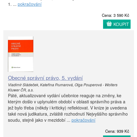
1. ...
pokračování
Cena: 3 590 Kč
KOUPIT
Obecné správní právo, 5. vydání
Vladimír Sládeček, Kateřina Frumarová, Olga Pouperová - Wolters
Kluwer ČR, a.s.
Páté, aktualizované vydání učebnice reaguje na změny, ke
kterým došlo v uplynulém období v oblasti správního práva a
jež bylo třeba (někdy i kriticky) reflektovat. V knize je uvedena
také nová judikatura, zvláště rozhodnutí Nejvyššího správního
soudu, stejně jako v mezidobí ...
pokračování
Cena: 939 Kč