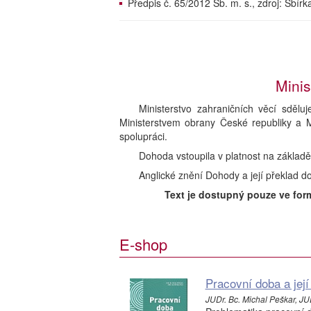
Předpis č. 65/2012 Sb. m. s., zdroj: Sbí
Minis
Ministerstvo zahraničních věcí sdě
Ministerstvem obrany České republiky a 
spolupráci.
Dohoda vstoupila v platnost na základ
Anglické znění Dohody a její překlad d
Text je dostupný pouze ve for
E-shop
Pracovní doba a její 
JUDr. Bc. Michal Peškar, JUD