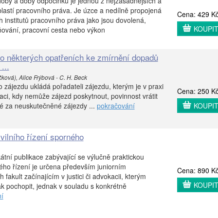
oby a doby odpočinku je jednou z nejzásadnějších a
lastí pracovního práva. Je úzce a nedílně propojená
Cena: 429 K
h institutů pracovního práva jako jsou dovolená,
KOUPI
ňování, pracovní cesta nebo výkon
o některých opatřeních ke zmírnění dopadů
...
ková), Alice Frýbová - C. H. Beck
 zájezdu ukládá pořadateli zájezdu, kterým je v praxi
Cena: 250 K
uaci, kdy nemůže zájezd poskytnout, povinnost vrátit
até za neuskutečněné zájezdy ...
pokračování
KOUPI
vilního řízení sporného
átní publikace zabývající se výlučně praktickou
ného řízení je určena především juniorním
Cena: 890 K
fakult začínajícím v justici či advokacii, kterým
KOUPI
k pochopit, jednak v souladu s konkrétně
í