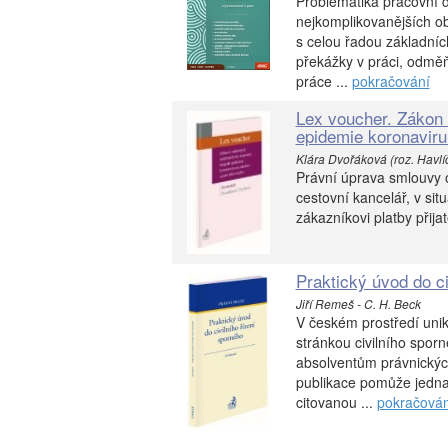
Problematika pracovní d
nejkomplikovanějších ob
s celou řadou základníc
překážky v práci, odmě
práce ...
pokračování
Lex voucher. Zákon 
epidemie koronaviru 
Klára Dvořáková (roz. Havlíč
Právní úprava smlouvy o
cestovní kancelář, v sit
zákazníkovi platby přij
Praktický úvod do ci
Jiří Remeš - C. H. Beck
V českém prostředí unik
stránkou civilního spor
absolventům právnických 
publikace pomůže jedna
citovanou ...
pokračován