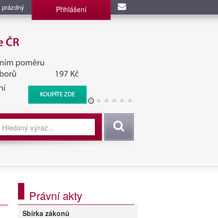
 prázdný
Přihlášení
užba, BIS, Zpravodajské
Vyhledat
Právní akty
Sbírka zákonů