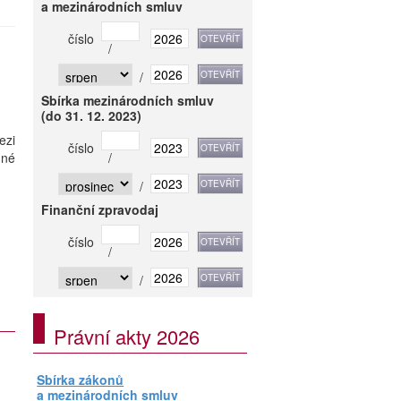
a mezinárodních smluv
číslo
/
/
Sbírka mezinárodních smluv
(do 31. 12. 2023)
ezi
číslo
mné
/
/
Finanční zpravodaj
číslo
/
/
Právní akty 2026
Sbírka zákonů
a mezinárodních smluv