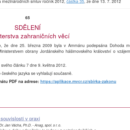
rka mezinárodních smluv ročník 2012,
částka 35
, ze dne 13. 7. 2012
65
SDĚLENÍ
terstva zahraničních věcí
luje, že dne 25. března 2009 byla v Ammánu podepsána Dohoda m
Ministerstvem obrany Jordánského hášimovského království o vzáje
ě svého článku 7 dne 9. května 2012.
o českého jazyka se vyhlašují současně.
mátu PDF na adrese:
https://aplikace.mvcr.cz/sbirka-zakonu
souvislosti v praxi
r. Jan Vácha, Ph.D. - Anag, spol. s r. o.