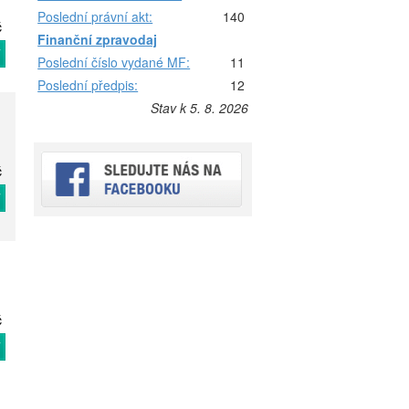
Poslední právní akt:
140
č
Finanční zpravodaj
T
Poslední číslo vydané MF:
11
Poslední předpis:
12
Stav k 5. 8. 2026
č
T
č
T