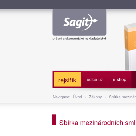
Služe
rejstřík
edice úz
e-shop
Navigace:
Úvod
»
Zákony
»
Sbírka mezinár
Sbírka mezinárodních smlu