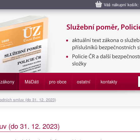
Váš nákupní košík:
bní poměr příslušníků bezpečnostních sborů, Policie ČR, Vězeňská sl
služby
zákony
M
á
D
áti
pro obce
ostatní
kontakty
odních smluv (do 31. 12. 2023)
v (do 31. 12. 2023)