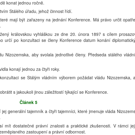
dě konat jednou ročně.
ctvím Stálého úřadu, jehož činnost řídí.
eré mají být zařazeny na jednání Konference. Má právo určit opatře
.
ložený královskou vyhláškou ze dne 20. února 1897 s cílem prosazo
o určí po konzultaci se členy Konference datum konání diplomatick
ádu Nizozemska, aby svolala jednotlivé členy. Předseda stálého vládn
dla konají jednou za čtyři roky.
konzultaci se Stálým vládním výborem požádat vládu Nizozemska, 
rátit s jakoukoli jinou záležitostí týkající se Konference.
Článek 5
 jej generální tajemník a čtyři tajemníci, které jmenuje vláda Nizozem
.
í mít dostatečné právní znalosti a praktické zkušenosti. V rámci jej
 zeměpisného zastoupení a právní odbornost.