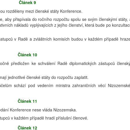
Článek 9
ou rozděleny mezi členské státy Konference.
e, aby přispívala do ročního rozpočtu spolu se svým členskými státy, 
tivních nákladů vyplývajících z jejího členství, která bude po konzultac
ástupců v Radě a zvláštních komisích budou v každém případě hraz
Článek 10
očně předložen ke schválení Radě diplomatických zástupců člensk
mají jednotlivé členské státy do rozpočtu zaplatit.
 účelům schází pod vedením ministra zahraničních věcí Nizozemsk
Článek 11
edání Konference nese vláda Nizozemska.
tupců v každém případě hradí příslušní členové.
Článek 12