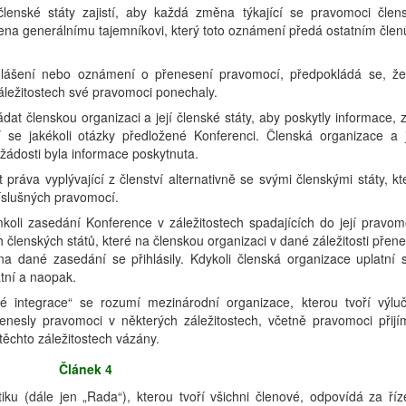
členské státy zajistí, aby každá změna týkající se pravomoci člen
mena generálnímu tajemníkovi, který toto oznámení předá ostatním čle
lášení nebo oznámení o přenesení pravomocí, předpokládá se, že
záležitostech své pravomoci ponechaly.
at členskou organizaci a její členské státy, aby poskytly informace, 
 se jakékoli otázky předložené Konferenci. Členská organizace a j
 žádosti byla informace poskytnuta.
ráva vyplývající z členství alternativně se svými členskými státy, kt
říslušných pravomocí.
oli zasedání Konference v záležitostech spadajících do její pravom
ch členských států, které na členskou organizaci v dané záležitosti přene
na dané zasedání se přihlásily. Kdykoli členská organizace uplatní 
atní a naopak.
ké integrace“ se rozumí mezinárodní organizace, kterou tvoří výlu
řenesly pravomoci v některých záležitostech, včetně pravomoci přijí
 těchto záležitostech vázány.
Článek 4
tiku (dále jen „Rada“), kterou tvoří všichni členové, odpovídá za říz