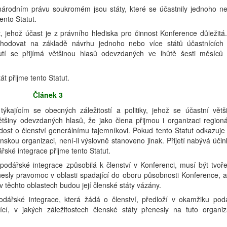
árodním právu soukromém jsou státy, které se účastnily jednoho n
ento Statut.
t, jehož účast je z právního hlediska pro činnost Konference důležitá
ozhodovat na základě návrhu jednoho nebo více států účastnících
utí se přijímá většinou hlasů odevzdaných ve lhůtě šesti měsíců
át přijme tento Statut.
Článek 3
kajícím se obecných záležitostí a politiky, jehož se účastní větš
tšiny odevzdaných hlasů, že jako člena přijmou i organizaci regioná
dost o členství generálnímu tajemníkovi. Pokud tento Statut odkazuje
nskou organizaci, není-li výslovně stanoveno jinak. Přijetí nabývá účin
ské integrace přijme tento Statut.
podářské integrace způsobilá k členství v Konferenci, musí být tvoř
nesly pravomoc v oblasti spadající do oboru působnosti Konference, a
v těchto oblastech budou její členské státy vázány.
odářské integrace, která žádá o členství, předloží v okamžiku pod
cí, v jakých záležitostech členské státy přenesly na tuto organiz