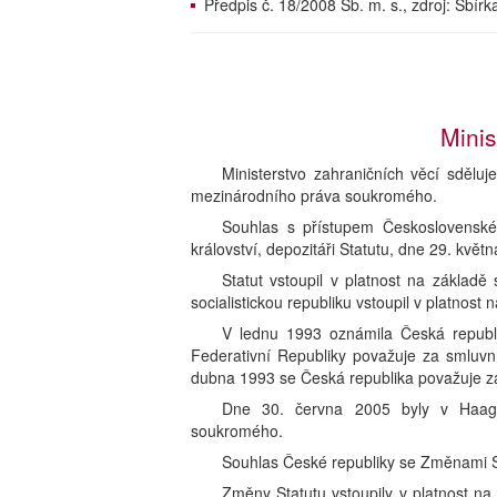
Předpis č. 18/2008 Sb. m. s., zdroj: Sbí
Minis
Ministerstvo zahraničních věcí sdělu
mezinárodního práva soukromého.
Souhlas s přístupem Československé s
království, depozitáři Statutu, dne 29. květ
Statut vstoupil v platnost na základ
socialistickou republiku vstoupil v platnos
V lednu 1993 oznámila Česká republi
Federativní Republiky považuje za smluvn
dubna 1993 se Česká republika považuje za 
Dne 30. června 2005 byly v Haagu
soukromého.
Souhlas České republiky se Změnami Sta
Změny Statutu vstoupily v platnost na