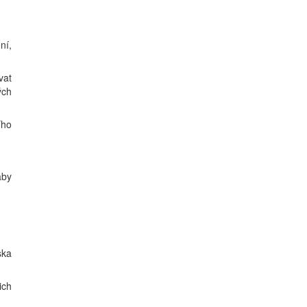
ní,
vat
ých
ího
aby
ska
ich