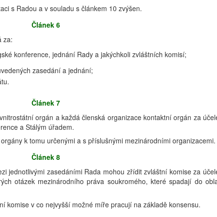
taci s Radou a v souladu s článkem 10 zvýšen.
Článek 6
 za:
ské konference, jednání Rady a jakýchkoli zvláštních komisí;
 uvedených zasedání a jednání;
átu.
Článek 7
 vnitrostátní orgán a každá členská organizace kontaktní orgán za úče
erence a Stálým úřadem.
s orgány k tomu určenými a s příslušnými mezinárodními organizacemi.
Článek 8
zi jednotlivými zasedáními Rada mohou zřídit zvláštní komise za úče
rých otázek mezinárodního práva soukromého, které spadají do obla
ní komise v co nejvyšší možné míře pracují na základě konsensu.