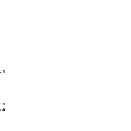
lem
lem
sti