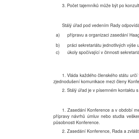
3. Počet tajemníků může být po konzul
Stálý úřad pod vedením Rady odpovídá
a)
přípravu a organizaci zasedání Haag
b)
práci sekretariátu jednotlivých výše
c)
úkoly spočívající v činnosti sekretari
1. Vláda každého členského státu určí
zjednodušení komunikace mezi členy Konf
2. Stálý úřad je v písemném kontaktu 
1. Zasedání Konference a v období me
přípravy návrhů úmluv nebo studia veške
působnosti Konference.
2. Zasedání Konference, Rada a zvlášt