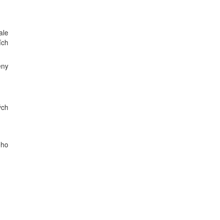
ale
ích
eny
ých
ého