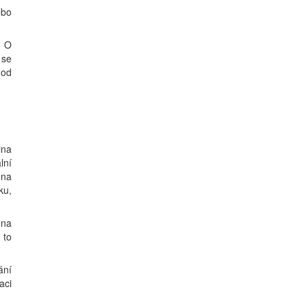
ebo
. O
 se
 od
ina
lní
 na
ku,
ena
 to
ání
aci