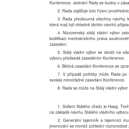
Konference. Jednání Rady se budou v zása
2. Rada zajišťuje toto řízení prostředni
3. Rada přezkoumá všechny návrhy, kt
která mají být ohledně těchto návrhů přijata
4. Nizozemský stálý vládní výbor za
kodifikaci mezinárodního práva soukroméh
zasedání.
5. Stálý vládní výbor se obrátí na vl
výboru předsedá zasedáním Konference.
6. Běžná zasedání Konference se zpravi
7. V případě potřeby může Rada po 
svolala mimořádné zasedání Konference.
8. Rada se může na Stálý vládní výbor ob
1. Sídlem Stálého úřadu je Haag. Tvoří
na základě návrhu Stálého vládního výboru
2. Generální tajemník a tajemníci mus
jmenování se rovněž zohlední různorodost