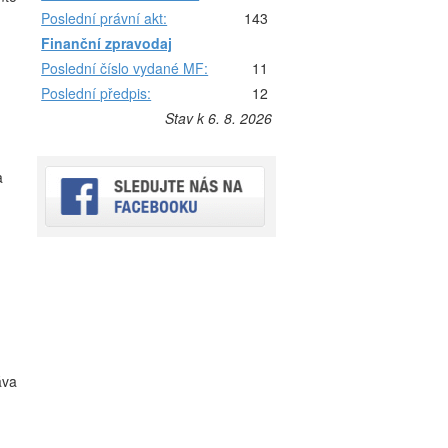
Poslední právní akt:
143
Finanční zpravodaj
Poslední číslo vydané MF:
11
Poslední předpis:
12
Stav k 6. 8. 2026
a
áva