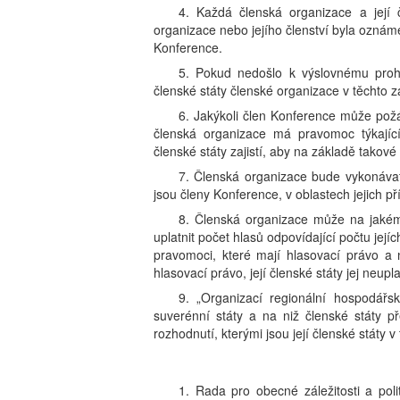
4. Každá členská organizace a její 
organizace nebo jejího členství byla ozná
Konference.
5. Pokud nedošlo k výslovnému proh
členské státy členské organizace v těchto 
6. Jakýkoli člen Konference může požád
členská organizace má pravomoc týkající
členské státy zajistí, aby na základě takové
7. Členská organizace bude vykonávat p
jsou členy Konference, v oblastech jejich p
8. Členská organizace může na jakémk
uplatnit počet hlasů odpovídající počtu její
pravomoci, které mají hlasovací právo a 
hlasovací právo, její členské státy jej neupl
9. „Organizací regionální hospodářs
suverénní státy a na niž členské státy p
rozhodnutí, kterými jsou její členské státy v
1. Rada pro obecné záležitosti a poli