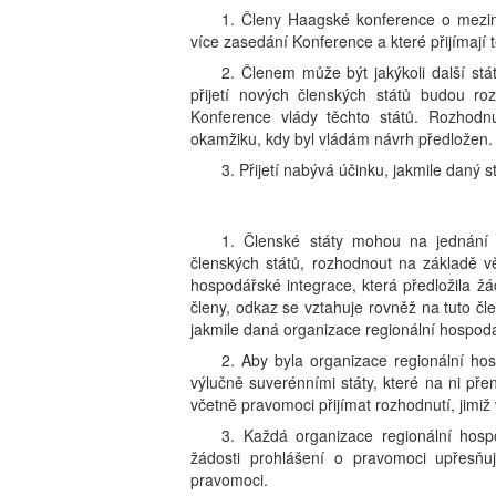
1. Členy Haagské konference o mezin
více zasedání Konference a které přijímají t
2. Členem může být jakýkoli další stá
přijetí nových členských států budou r
Konference vlády těchto států. Rozhodn
okamžiku, kdy byl vládám návrh předložen.
3. Přijetí nabývá účinku, jakmile daný st
1. Členské státy mohou na jednání tý
členských států, rozhodnout na základě vě
hospodářské integrace, která předložila žá
členy, odkaz se vztahuje rovněž na tuto čle
jakmile daná organizace regionální hospodář
2. Aby byla organizace regionální hos
výlučně suverénními státy, které na ni pře
včetně pravomoci přijímat rozhodnutí, jimiž 
3. Každá organizace regionální hosp
žádosti prohlášení o pravomoci upřesňují
pravomoci.