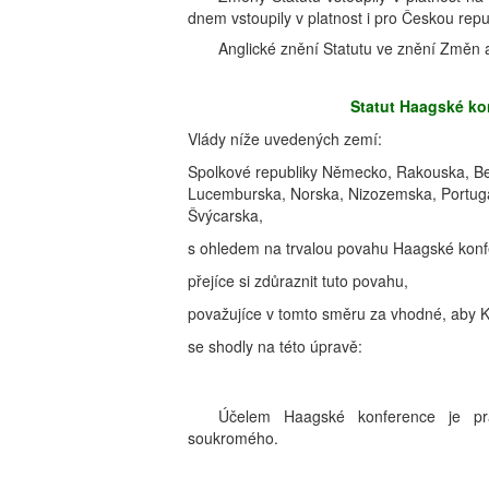
dnem vstoupily v platnost i pro Českou repu
Anglické znění Statutu ve znění Změn 
Statut Haagské k
Vlády níže uvedených zemí:
Spolkové republiky Německo, Rakouska, Belg
Lucemburska, Norska, Nizozemska, Portugal
Švýcarska,
s ohledem na trvalou povahu Haagské kon
přejíce si zdůraznit tuto povahu,
považujíce v tomto směru za vhodné, aby Ko
se shodly na této úpravě:
Účelem Haagské konference je pra
soukromého.