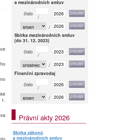
a mezinárodních smluv
číslo
/
/
Sbírka mezinárodních smluv
(do 31. 12. 2023)
nce
číslo
/
ého
/
Finanční zpravodaj
kou
číslo
/
ské
/
 1.
áva
Právní akty 2026
Sbírka zákonů
a mezinárodních smluv
mto