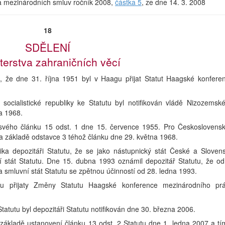
rka mezinárodních smluv ročník 2008,
částka 5
, ze dne 14. 3. 2008
18
SDĚLENÍ
terstva zahraničních věcí
je, že dne 31. října 1951 byl v Haagu přijat Statut Haagské konfere
ocialistické republiky ke Statutu byl notifikován vládě Nizozemsk
na 1968.
ě svého článku 15 odst. 1 dne 15. července 1955. Pro Českoslovens
t na základě odstavce 3 téhož článku dne 29. května 1968.
ka depozitáři Statutu, že se jako nástupnický stát České a Sloven
í stát Statutu. Dne 15. dubna 1993 oznámil depozitář Statutu, že od
smluvní stát Statutu se zpětnou účinností od 28. ledna 1993.
 přijaty Změny Statutu Haagské konference mezinárodního pr
tutu byl depozitáři Statutu notifikován dne 30. března 2006.
 základě ustanovení článku 13 odst. 2 Statutu dne 1. ledna 2007 a tí