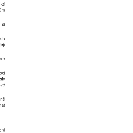
ské
nům
 si
zda
ejí
eré
oci
sly
své
čně
mat
ení