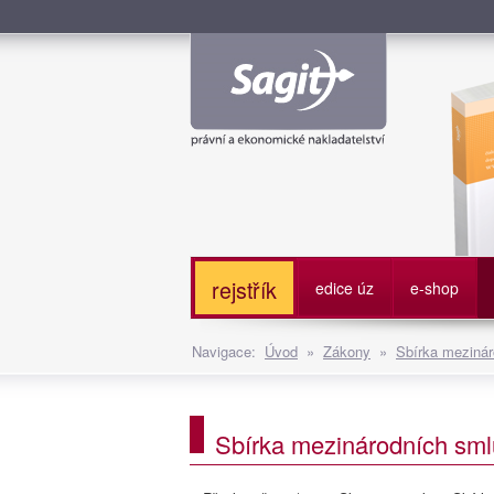
Služe
rejstřík
edice úz
e-shop
Navigace:
Úvod
»
Zákony
»
Sbírka mezinár
Sbírka mezinárodních smlu