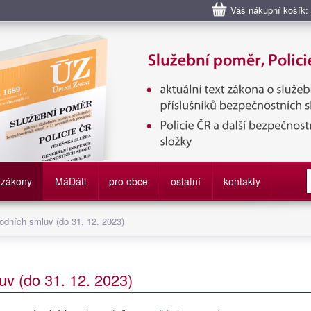
Váš nákupní košík:
bní poměr příslušníků bezpečnostních sborů, Policie ČR, Vězeňská sl
služby
zákony
M
á
D
áti
pro obce
ostatní
kontakty
odních smluv (do 31. 12. 2023)
v (do 31. 12. 2023)