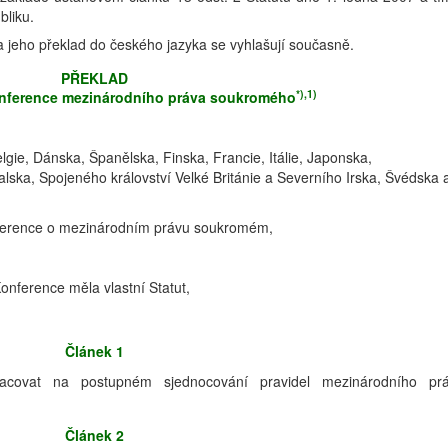
bliku.
a jeho překlad do českého jazyka se vyhlašují současně.
PŘEKLAD
*),1)
onference mezinárodního práva soukromého
ie, Dánska, Španělska, Finska, Francie, Itálie, Japonska,
ska, Spojeného království Velké Británie a Severního Irska, Švédska 
ference o mezinárodním právu soukromém,
nference měla vlastní Statut,
Článek 1
covat na postupném sjednocování pravidel mezinárodního pr
Článek 2