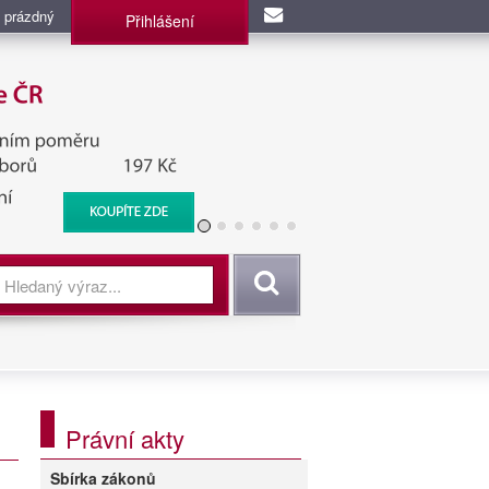
 prázdný
Přihlášení
užba, BIS, Zpravodajské
Vyhledat
Právní akty
Sbírka zákonů