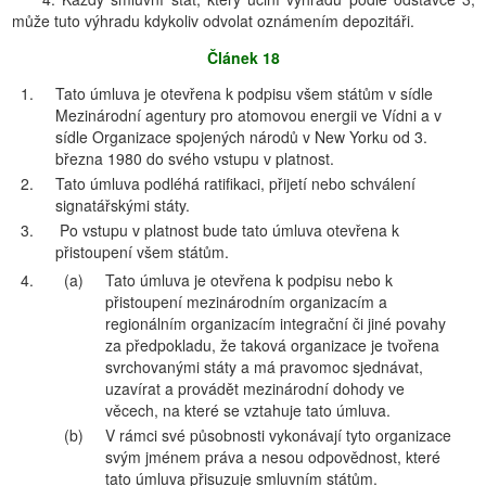
může tuto výhradu kdykoliv odvolat oznámením depozitáři.
Článek 18
1.
Tato úmluva je otevřena k podpisu všem státům v sídle
Mezinárodní agentury pro atomovou energii ve Vídni a v
sídle Organizace spojených národů v New Yorku od 3.
března 1980 do svého vstupu v platnost.
2.
Tato úmluva podléhá ratifikaci, přijetí nebo schválení
signatářskými státy.
3.
Po vstupu v platnost bude tato úmluva otevřena k
přistoupení všem státům.
4.
(a)
Tato úmluva je otevřena k podpisu nebo k
přistoupení mezinárodním organizacím a
regionálním organizacím integrační či jiné povahy
za předpokladu, že taková organizace je tvořena
svrchovanými státy a má pravomoc sjednávat,
uzavírat a provádět mezinárodní dohody ve
věcech, na které se vztahuje tato úmluva.
(b)
V rámci své působnosti vykonávají tyto organizace
svým jménem práva a nesou odpovědnost, které
tato úmluva přisuzuje smluvním státům.