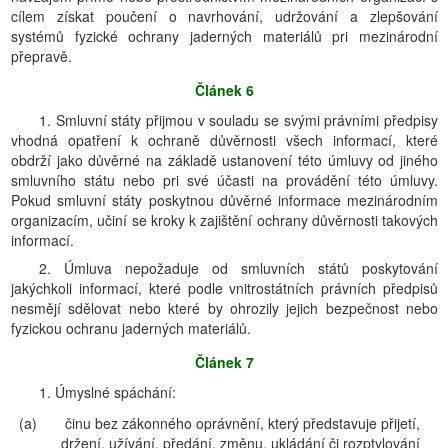
cílem získat poučení o navrhování, udržování a zlepšování
systémů fyzické ochrany jaderných materiálů pri mezinárodní
přepravě.
Článek 6
1. Smluvní státy přijmou v souladu se svými právními předpisy
vhodná opatření k ochraně důvěrnosti všech informací, které
obdrží jako důvěrné na základě ustanovení této úmluvy od jiného
smluvního státu nebo pri své účasti na provádění této úmluvy.
Pokud smluvní státy poskytnou důvěrné informace mezinárodním
organizacím, učiní se kroky k zajištění ochrany důvěrnosti takových
informací.
2. Úmluva nepožaduje od smluvních států poskytování
jakýchkoli informací, které podle vnitrostátních právních předpisů
nesmějí sdělovat nebo které by ohrozily jejich bezpečnost nebo
fyzickou ochranu jaderných materiálů.
Článek 7
1. Úmyslné spáchání:
(a)
činu bez zákonného oprávnění, který představuje přijetí,
držení, užívání, předání, změnu, ukládání či rozptylování