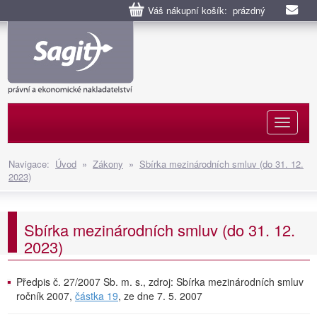
Váš nákupní košík: prázdný
Naviga
Navigace:
Úvod
»
Zákony
»
Sbírka mezinárodních smluv (do 31. 12.
2023)
Sbírka mezinárodních smluv (do 31. 12.
2023)
Předpis č. 27/2007 Sb. m. s., zdroj: Sbírka mezinárodních smluv
ročník 2007,
částka 19
, ze dne 7. 5. 2007