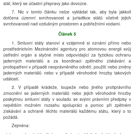
stát, který se účastní přepravy jako dovozce.
7. Nic v tomto článku nelze vykládat tak, aby byla jakkoli
dotčena územní svrchovanost a jurisdikce států včetně jejich
svrchovanosti nad vzdušným prostorem a pobřežními vodami.
Článek 5
1. Smluvní státy stanoví a vzájemně si oznámí přímo nebo
prostřednictvím Mezinárodní agentury pro atomovou energii svůj
ústřední orgán a styčné místo odpovídající za fyzickou ochranu
jaderných materiálů a za koordinaci zpětného získávání a
protiopatření v případě neoprávněného odnětí, použití nebo změny
jaderných materiálů nebo v případě věrohodné hrozby takových
událostí.
2. V případě krádeže, loupeže nebo jiného protiprávního
zmocnění se jaderných materiálů nebo jejich věrohodné hrozby
poskytnou smluvní státy v souladu se svými právními předpisy v
největším možném rozsahu spolupráci a pomoc při zpětném
získávání a ochraně těchto materiálů každému státu, který o to
požádá.
Zejména: