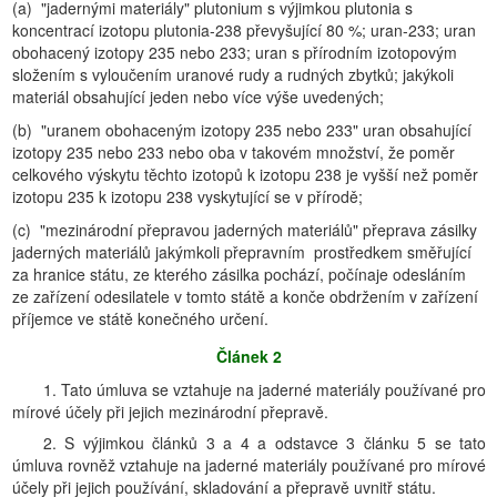
(a) "jadernými materiály" plutonium s výjimkou plutonia s
koncentrací izotopu plutonia-238 převyšující 80 %; uran-233; uran
obohacený izotopy 235 nebo 233; uran s přírodním izotopovým
složením s vyloučením uranové rudy a rudných zbytků; jakýkoli
materiál obsahující jeden nebo více výše uvedených;
(b) "uranem obohaceným izotopy 235 nebo 233" uran obsahující
izotopy 235 nebo 233 nebo oba v takovém množství, že poměr
celkového výskytu těchto izotopů k izotopu 238 je vyšší než poměr
izotopu 235 k izotopu 238 vyskytující se v přírodě;
(c) "mezinárodní přepravou jaderných materiálů" přeprava zásilky
jaderných materiálů jakýmkoli přepravním prostředkem směřující
za hranice státu, ze kterého zásilka pochází, počínaje odesláním
ze zařízení odesilatele v tomto státě a konče obdržením v zařízení
příjemce ve státě konečného určení.
Článek 2
1. Tato úmluva se vztahuje na jaderné materiály používané pro
mírové účely při jejich mezinárodní přepravě.
2. S výjimkou článků 3 a 4 a odstavce 3 článku 5 se tato
úmluva rovněž vztahuje na jaderné materiály používané pro mírové
účely při jejich používání, skladování a přepravě uvnitř státu.