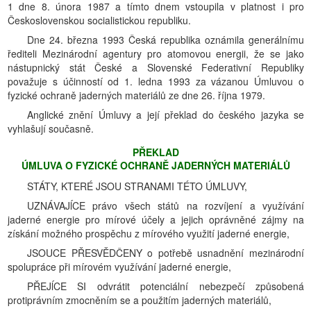
1 dne 8. února 1987 a tímto dnem vstoupila v platnost i pro
Československou socialistickou republiku.
Dne 24. března 1993 Česká republika oznámila generálnímu
řediteli Mezinárodní agentury pro atomovou energii, že se jako
nástupnický stát České a Slovenské Federativní Republiky
považuje s účinností od 1. ledna 1993 za vázanou Úmluvou o
fyzické ochraně jaderných materiálů ze dne 26. října 1979.
Anglické znění Úmluvy a její překlad do českého jazyka se
vyhlašují současně.
PŘEKLAD
ÚMLUVA O FYZICKÉ OCHRANĚ JADERNÝCH MATERIÁLŮ
STÁTY, KTERÉ JSOU STRANAMI TÉTO ÚMLUVY,
UZNÁVAJĺCE právo všech států na rozvíjení a využívání
jaderné energie pro mírové účely a jejich oprávněné zájmy na
získání možného prospěchu z mírového využití jaderné energie,
JSOUCE PŘESVĚDČENY o potřebě usnadnění mezinárodní
spolupráce při mírovém využívání jaderné energie,
PŘEJĺCE SI odvrátit potenciální nebezpečí způsobená
protiprávním zmocněním se a použitím jaderných materiálů,