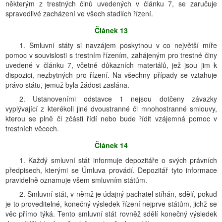
některým z trestných činů uvedených v článku 7, se zaručuje
spravedlivé zacházení ve všech stadiích řízení.
Článek 13
1. Smluvní státy si navzájem poskytnou v co největší míře
pomoc v souvislosti s trestním řízením, zahájeným pro trestné činy
uvedené v článku 7, včetně důkazních materiálů, jež jsou jim k
dispozici, nezbytných pro řízení. Na všechny případy se vztahuje
právo státu, jemuž byla žádost zaslána.
2. Ustanoveními odstavce 1 nejsou dotčeny závazky
vyplývající z kterékoli jiné dvoustranné či mnohostranné smlouvy,
kterou se plně či zčásti řídí nebo bude řídit vzájemná pomoc v
trestních věcech.
Článek 14
1. Každý smluvní stát informuje depozitáře o svých právních
předpisech, kterými se Úmluva provádí. Depozitář tyto informace
pravidelně oznamuje všem smluvním státům.
2. Smluvní stát, v němž je údajný pachatel stíhán, sdělí, pokud
je to proveditelné, konečný výsledek řízení nejprve státům, jichž se
věc přímo týká. Tento smluvní stát rovněž sdělí konečný výsledek