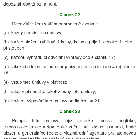
depozitář obdrží oznámení.
Článek 22
Depozitář všem státům neprodleně oznámí:
(a) každý podpis této úmluvy;
(b) každé uložení ratifikační listiny, listiny o přijetí, schválení nebo
přistoupení;
(c) každou výhradu či odvolání výhrady podle článku 17;
(d) jakékoli sdělení učiněné organizací podle odstavce 4 (c) článku
18;
(e) vstup této úmluvy v platnost;
(f) vstup v platnost jakékoli změny této úmluvy;
(g) každou výpověď této úmluvy podle článku 21.
Článek 23
Prvopis této úmluvy, jejíž arabské, čínské, anglické,
francouzské, ruské a španělské znění mají stejnou platnost, bude
uložen u generálního ředitele Mezinárodní agentury pro atomovou