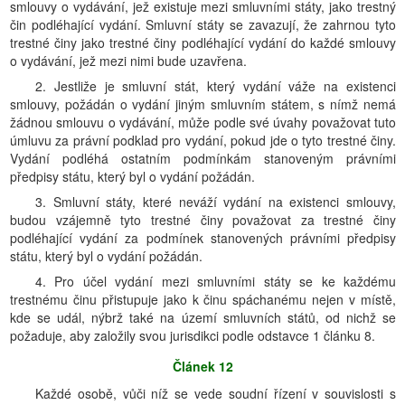
smlouvy o vydávání, jež existuje mezi smluvními státy, jako trestný
čin podléhající vydání. Smluvní státy se zavazují, že zahrnou tyto
trestné činy jako trestné činy podléhající vydání do každé smlouvy
o vydávání, jež mezi nimi bude uzavřena.
2. Jestliže je smluvní stát, který vydání váže na existenci
smlouvy, požádán o vydání jiným smluvním státem, s nímž nemá
žádnou smlouvu o vydávání, může podle své úvahy považovat tuto
úmluvu za právní podklad pro vydání, pokud jde o tyto trestné činy.
Vydání podléhá ostatním podmínkám stanoveným právními
předpisy státu, který byl o vydání požádán.
3. Smluvní státy, které neváží vydání na existenci smlouvy,
budou vzájemně tyto trestné činy považovat za trestné činy
podléhající vydání za podmínek stanovených právními předpisy
státu, který byl o vydání požádán.
4. Pro účel vydání mezi smluvními státy se ke každému
trestnému činu přistupuje jako k činu spáchanému nejen v místě,
kde se udál, nýbrž také na území smluvních států, od nichž se
požaduje, aby založily svou jurisdikci podle odstavce 1 článku 8.
Článek 12
Každé osobě, vůči níž se vede soudní řízení v souvislosti s