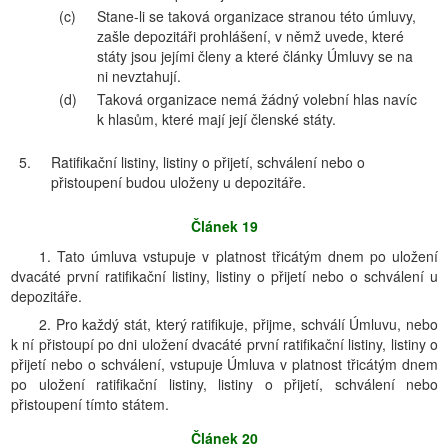
(c)
Stane-li se taková organizace stranou této úmluvy,
zašle depozitáři prohlášení, v němž uvede, které
státy jsou jejími členy a které články Úmluvy se na
ni nevztahují.
(d)
Taková organizace nemá žádný volební hlas navíc
k hlasům, které mají její členské státy.
5.
Ratifikační listiny, listiny o přijetí, schválení nebo o
přistoupení budou uloženy u depozitáře.
Článek 19
1. Tato úmluva vstupuje v platnost třicátým dnem po uložení
dvacáté první ratifikační listiny, listiny o přijetí nebo o schválení u
depozitáře.
2. Pro každý stát, který ratifikuje, přijme, schválí Úmluvu, nebo
k ní přistoupí po dni uložení dvacáté první ratifikační listiny, listiny o
přijetí nebo o schválení, vstupuje Úmluva v platnost třicátým dnem
po uložení ratifikační listiny, listiny o přijetí, schválení nebo
přistoupení tímto státem.
Článek 20