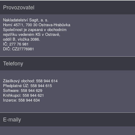
Provozovatel
Nakladatelství Sagit, a. s.
Horní 457/1, 700 30 Ostrava-Hrabůvka
Společnost je zapsaná v obchodním
rejstříku vedeném KS v Ostravě,
oddíl B, vložka 3086.
IČ: 277 76 981
DIČ: CZ27776981
Telefony
Zásilkový obchod: 558 944 614
Předplatné ÚZ: 558 944 615
Software: 558 944 629
Knihkupci: 558 944 621
Inzerce: 558 944 634
E-maily