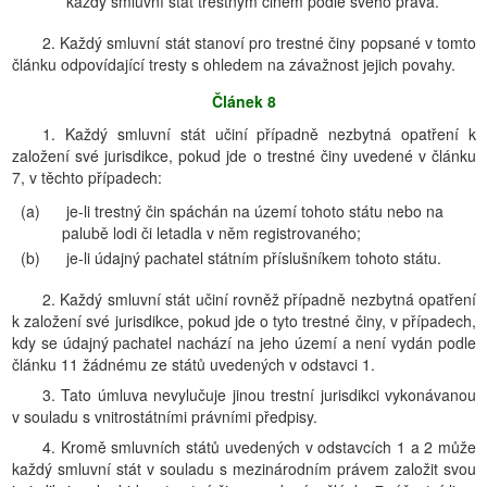
každý smluvní stát trestným činem podle svého práva.
2. Každý smluvní stát stanoví pro trestné činy popsané v tomto
článku odpovídající tresty s ohledem na závažnost jejich povahy.
Článek 8
1. Každý smluvní stát učiní případně nezbytná opatření k
založení své jurisdikce, pokud jde o trestné činy uvedené v článku
7, v těchto případech:
(a)
je-li trestný čin spáchán na území tohoto státu nebo na
palubě lodi či letadla v něm registrovaného;
(b)
je-li údajný pachatel státním příslušníkem tohoto státu.
2. Každý smluvní stát učiní rovněž případně nezbytná opatření
k založení své jurisdikce, pokud jde o tyto trestné činy, v případech,
kdy se údajný pachatel nachází na jeho území a není vydán podle
článku 11 žádnému ze států uvedených v odstavci 1.
3. Tato úmluva nevylučuje jinou trestní jurisdikci vykonávanou
v souladu s vnitrostátními právními předpisy.
4. Kromě smluvních států uvedených v odstavcích 1 a 2 může
každý smluvní stát v souladu s mezinárodním právem založit svou