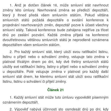
1. Aniž je dotčen článek 16, může smluvní stát navrhnout
změny této úmluvy. Navrhovaná změna se předloží depozitáři,
který ji ihned předá všem smluvním státům. Pokud většina
smluvních států požádá depozitáře o svolání konference k
projednání navrhovaných změn, depozitář pozve k účasti všechny
smluvní státy. Taková konference bude zahájena nejdříve za třicet
dnů po zaslání pozvání. Každá změna přijatá na konferenci
dvoutřetinovou většinou smluvních států je neprodleně oznámena
depozitářem všem smluvním státům.
2. Pro každý smluvní stát, který uloží svou ratifikační listinu,
listinu o přijetí nebo o schválení změny, vstupuje tato změna v
platnost třicátým dnem po dni, kdy dvě třetiny smluvních států
uložily své ratifikační listiny, listiny o přijetí nebo o schválení změny
u depozitáře. Poté vstupuje změna v platnost pro každý další
smluvní stát dnem, ke kterému smluvní stát uloží svou ratifikační
listinu, listinu o schválení či přijetí změny.
Článek 21
1. Každý smluvní stát může tuto úmluvu vypovědět písemným
oznámením depozitáři.
2. Výpověď nabývá účinnosti sto osmdesát dnů po dni, kdy