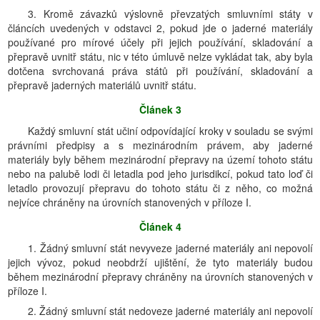
3. Kromě závazků výslovně převzatých smluvními státy v
článcích uvedených v odstavci 2, pokud jde o jaderné materiály
používané pro mírové účely při jejich používání, skladování a
přepravě uvnitř státu, nic v této úmluvě nelze vykládat tak, aby byla
dotčena svrchovaná práva států při používání, skladování a
přepravě jaderných materiálů uvnitř státu.
Článek 3
Každý smluvní stát učiní odpovídající kroky v souladu se svými
právními předpisy a s mezinárodním právem, aby jaderné
materiály byly během mezinárodní přepravy na území tohoto státu
nebo na palubě lodi či letadla pod jeho jurisdikcí, pokud tato loď či
letadlo provozují přepravu do tohoto státu či z něho, co možná
nejvíce chráněny na úrovních stanovených v příloze I.
Článek 4
1. Žádný smluvní stát nevyveze jaderné materiály ani nepovolí
jejich vývoz, pokud neobdrží ujištění, že tyto materiály budou
během mezinárodní přepravy chráněny na úrovních stanovených v
příloze I.
2. Žádný smluvní stát nedoveze jaderné materiály ani nepovolí