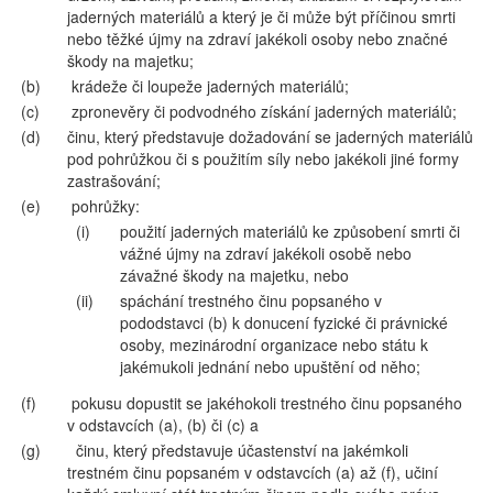
jaderných materiálů a který je či může být příčinou smrti
nebo těžké újmy na zdraví jakékoli osoby nebo značné
škody na majetku;
(b)
krádeže či loupeže jaderných materiálů;
(c)
zpronevěry či podvodného získání jaderných materiálů;
(d)
činu, který představuje dožadování se jaderných materiálů
pod pohrůžkou či s použitím síly nebo jakékoli jiné formy
zastrašování;
(e)
pohrůžky:
(i)
použití jaderných materiálů ke způsobení smrti či
vážné újmy na zdraví jakékoli osobě nebo
závažné škody na majetku, nebo
(ii)
spáchání trestného činu popsaného v
pododstavci (b) k donucení fyzické či právnické
osoby, mezinárodní organizace nebo státu k
jakémukoli jednání nebo upuštění od něho;
(f)
pokusu dopustit se jakéhokoli trestného činu popsaného
v odstavcích (a), (b) či (c) a
(g)
činu, který představuje účastenství na jakémkoli
trestném činu popsaném v odstavcích (a) až (f), učiní