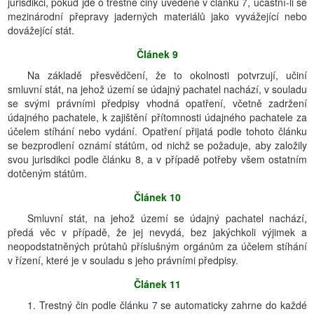
jurisdikci, pokud jde o trestné činy uvedené v článku 7, účastní-li se
mezinárodní přepravy jaderných materiálů jako vyvážející nebo
dovážející stát.
Článek 9
Na základě přesvědčení, že to okolnosti potvrzují, učiní
smluvní stát, na jehož území se údajný pachatel nachází, v souladu
se svými právními předpisy vhodná opatření, včetně zadržení
údajného pachatele, k zajištění přítomnosti údajného pachatele za
účelem stíhání nebo vydání. Opatření přijatá podle tohoto článku
se bezprodlení oznámí státům, od nichž se požaduje, aby založily
svou jurisdikci podle článku 8, a v případě potřeby všem ostatním
dotčeným státům.
Článek 10
Smluvní stát, na jehož území se údajný pachatel nachází,
předá věc v případě, že jej nevydá, bez jakýchkoli výjimek a
neopodstatněných průtahů příslušným orgánům za účelem stíhání
v řízení, které je v souladu s jeho právními předpisy.
Článek 11
1. Trestný čin podle článku 7 se automaticky zahrne do každé