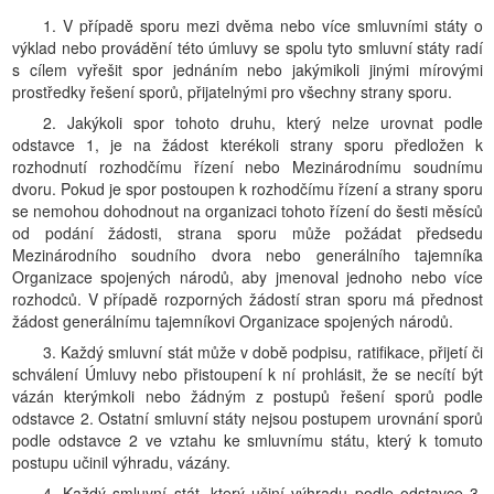
1. V případě sporu mezi dvěma nebo více smluvními státy o
výklad nebo provádění této úmluvy se spolu tyto smluvní státy radí
s cílem vyřešit spor jednáním nebo jakýmikoli jinými mírovými
prostředky řešení sporů, přijatelnými pro všechny strany sporu.
2. Jakýkoli spor tohoto druhu, který nelze urovnat podle
odstavce 1, je na žádost kterékoli strany sporu předložen k
rozhodnutí rozhodčímu řízení nebo Mezinárodnímu soudnímu
dvoru. Pokud je spor postoupen k rozhodčímu řízení a strany sporu
se nemohou dohodnout na organizaci tohoto řízení do šesti měsíců
od podání žádosti, strana sporu může požádat předsedu
Mezinárodního soudního dvora nebo generálního tajemníka
Organizace spojených národů, aby jmenoval jednoho nebo více
rozhodců. V případě rozporných žádostí stran sporu má přednost
žádost generálnímu tajemníkovi Organizace spojených národů.
3. Každý smluvní stát může v době podpisu, ratifikace, přijetí či
schválení Úmluvy nebo přistoupení k ní prohlásit, že se necítí být
vázán kterýmkoli nebo žádným z postupů řešení sporů podle
odstavce 2. Ostatní smluvní státy nejsou postupem urovnání sporů
podle odstavce 2 ve vztahu ke smluvnímu státu, který k tomuto
postupu učinil výhradu, vázány.
4. Každý smluvní stát, který učiní výhradu podle odstavce 3,