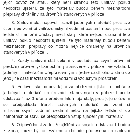
jejich dovoz ze státu, který není stranou této úmluvy, pokud
neobdrží ujištění, že tyto materiály budou během mezinárodní
přepravy chráněny na úrovních stanovených v příloze I.
3. Smluvní stát nepovolí tranzit jaderných materiálů přes své
území po zemi či vnitrozemskými vodními cestami nebo přes svá
letiště či námořní přístavy mezi státy, které nejsou stranami této
úmluvy, pokud neobdrží ujištění, že tyto materiály budou během
mezinárodní přepravy co možná nejvíce chráněny na úrovních
stanovených v příloze I.
4. Každý smluvní stát uplatní v souladu se svými právními
předpisy úrovně fyzické ochrany stanovené v příloze I ve vztahu k
jaderným materiálům přepravovaným z jedné části tohoto státu do
jeho jiné části mezinárodními vodami či vzdušným prostorem.
5. Smluvní stát odpovídající za obdržení ujištění o ochraně
jaderných materiálů na úrovních stanovených v příloze I podle
odstavců 1 až 3 určí a předem informuje státy, přes jejichž území
se předpokládá tranzit jaderných materiálů po zemi či
vnitrozemskými vodními cestami nebo na jejichž letiště či do
námořních přístavů se předpokládá vstup s jadernými materiály.
6. Odpovědnost za to, že ujištění ve smyslu odstavce 1 budou
získána, může být po vzájemné dohodě přenesena na smluvní