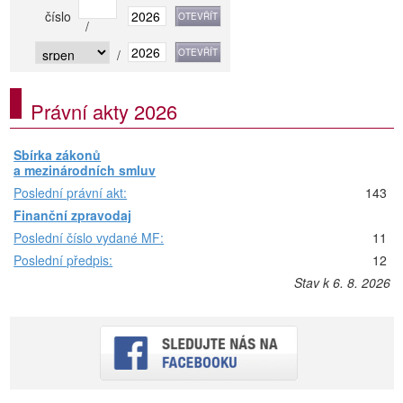
číslo
/
/
Právní akty 2026
Sbírka zákonů
a mezinárodních smluv
Poslední právní akt:
143
Finanční zpravodaj
Poslední číslo vydané MF:
11
Poslední předpis:
12
Stav k 6. 8. 2026