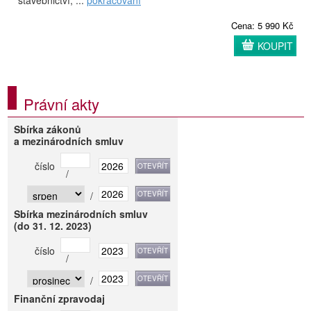
stavebnictví, ...
pokračování
Cena: 5 990 Kč
KOUPIT
Právní akty
Sbírka zákonů
a mezinárodních smluv
číslo
/
/
Sbírka mezinárodních smluv
(do 31. 12. 2023)
číslo
/
/
Finanční zpravodaj