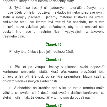
depozitáři, který o něm informuje všechny státy.
3. Týká-li se trestný čin jaderných materiálů určených pro
mírové účely při jejich používání, skladování nebo přepravě uvnitř
státu a údajný pachatel i jaderný materiál zůstávají na území
smluvního státu, ve kterém byl trestný čin spáchán, nic v této
úmluvě nelze vykládat jako požadavek, aby tento smluvní stát
poskytl informace o trestním řízení vyplývajícím z takového
trestného činu.
Článek 15
Přílohy této úmluvy jsou její nedílnou částí.
Článek 16
1. Pět let po vstupu Úmluvy v platnost svolá depozitář
konferenci smluvních států, která přezkoumá provádění této
úmluvy a její přiměřenost, co se týče preambule, hlavní části a
příloh z hlediska nových skutečností.
2. V obdobích ne kratších než 5 let po tomto termínu může
většina smluvních států dosáhnout svolání dalších konferencí se
stejným cílem tak, že depozitáři v tomto smyslu podají návrh.
Článek 17