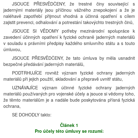
JSOUCE PŘESVĚDČENY, že trestné činy související s
jadernými materiály jsou příčinou vážného znepokojení a že je
naléhavě zapotřebí přijmout vhodná a účinná opatření s cílem
zajistit prevenci, odhalování a potrestání takovýchto trestných činů,
JSOUCE SI VĚDOMY potřeby mezinárodní spolupráce k
zavedení účinných opatření k fyzické ochraně jaderných materiálů
v souladu s právními předpisy každého smluvního státu a s touto
úmluvou,
JSOUCE PŘESVĚDČENY, že tato úmluva by měla usnadnit
bezpečné předávání jaderných materiálů,
PODTRHUJĺCE rovněž význam fyzické ochrany jaderných
materiálů při jejich použití, skladování a přepravě uvnitř státu,
UZNÁVAJĺCE význam účinné fyzické ochrany jaderných
materiálů používaných pro vojenské účely a jsouce si vědomy toho,
že těmto materiálům je a nadále bude poskytována přísná fyzická
ochrana,
SE DOHODLY takto:
Článek 1
Pro účely této úmluvy se rozumí: