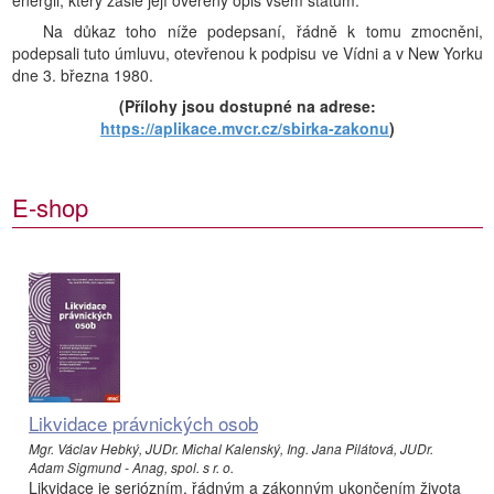
energii, který zašle její ověřený opis všem státům.
Na důkaz toho níže podepsaní, řádně k tomu zmocněni,
podepsali tuto úmluvu, otevřenou k podpisu ve Vídni a v New Yorku
dne 3. března 1980.
(Přílohy jsou dostupné na adrese:
https://aplikace.mvcr.cz/sbirka-zakonu
)
E-shop
Likvidace právnických osob
Mgr. Václav Hebký, JUDr. Michal Kalenský, Ing. Jana Pilátová, JUDr.
Adam Sigmund - Anag, spol. s r. o.
Likvidace je seriózním, řádným a zákonným ukončením života