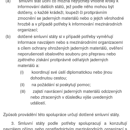
(a)
smluvní stát učiní co možná nejrychleji vhodné kroky k
informování dalších států, jež podle něho mohou být
dotčeny, o každé krádeži, loupeži či protiprávním
zmocnění se jaderných materiálů nebo o jejich věrohodné
hrozbě a v případě potřeby k informování mezinárodních
organizací;
(b)
dotčené smluvní státy si v případě potřeby vyměňují
informace navzájem nebo s mezinárodními organizacemi
s cílem ochrany ohrožených jaderných materiálů, ověření
neporušenosti obalového souboru pro přepravu nebo
zpětného získání protiprávně odňatých jaderných
materiálů a:
(i)
koordinují své úsilí diplomatickou nebo jinou
dohodnutou cestou;
(ii)
na požádání si poskytují pomoc;
(iii)
zajistí navrácení jaderných materiálů odcizených
nebo ztracených v důsledku výše uvedených
událostí.
Způsob provádění této spolupráce určují dotčené smluvní státy.
3. Smluvní státy podle potřeby spolupracují a konzultují
navzájem přímo nebo prostřednictvím mezinárodních organizací s