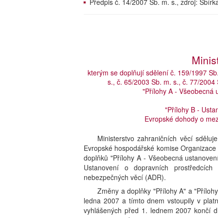
Předpis č. 14/2007 Sb. m. s., zdroj: Sbí
Minis
kterým se doplňují sdělení č. 159/1997 Sb.
s., č. 65/2003 Sb. m. s., č. 77/2004
"Přílohy A - Všeobecná 
"Přílohy B - Ust
Evropské dohody o mezi
Ministerstvo zahraničních věcí sdělu
Evropské hospodářské komise Organizace 
doplňků "Přílohy A - Všeobecná ustanovení
Ustanovení o dopravních prostředcích
nebezpečných věcí (ADR).
Změny a doplňky "Přílohy A" a "Příloh
ledna 2007 a tímto dnem vstoupily v platn
vyhlášených před 1. lednem 2007 končí 