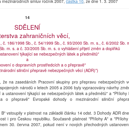
rka mezinárodních smluv ročník 2007,
částka 10
, ze dne 1. 3. 2007
14
SDĚLENĺ
terstva zahraničních věcí,
, č. 186/1998 Sb., č. 54/1999 Sb., č. 93/2000 Sb. m. s., č. 6/2002 Sb. 
 Sb. m. s. a č. 33/2005 Sb. m. s. o vyhlášení přijetí změn a doplňků
ustanovení týkající se nebezpečných látek a předmětů"
a
anovení o dopravních prostředcích a o přepravě"
národní silniční přepravě nebezpečných věcí (ADR)*)
je, že na zasedáních Pracovní skupiny pro přepravu nebezpečných v
spojených národů v letech 2005 a 2006 byly vypracovány návrhy změ
 a ustanovení týkající se nebezpečných látek a předmětů" a "Přílohy 
 a o přepravě" Evropské dohody o mezinárodní silniční přepr
y B" vstoupily v platnost na základě článku 14 odst. 3 Dohody ADR dne
ost i pro Českou republiku. Současně platnost "Přílohy A" a "Přílohy
dnem 30. června 2007, pokud není v nových přechodných ustanoven