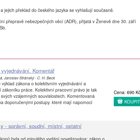
" a jejich překlad do českého jazyka se vyhlašují současně.
ní přepravě nebezpečných věcí (ADR), přijatá v Ženevě dne 30. září
 Sb.
 vyjednávání. Komentář
, Jaroslav Stránský - C. H. Beck
 výklad zákona o kolektivním vyjednávání a
 zákoníku práce. Kolektivní pracovní právo je tak
Cena: 690 K
 svých vzájemných souvislostech. Komentovaná
KOUPI
na doporučenými postupy. které mají napomoci
y - správní, soudní, místní, ostatní
ákonů byla od minulého vydání novelizována: zákon o