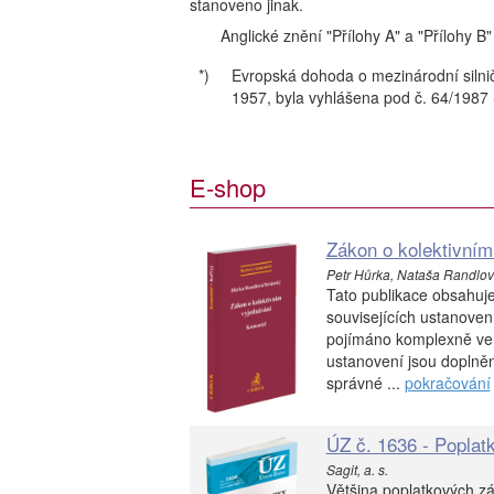
stanoveno jinak.
Anglické znění "Přílohy A" a "Přílohy B
*)
Evropská dohoda o mezinárodní silnič
1957, byla vyhlášena pod č. 64/1987
E-shop
Zákon o kolektivním
Petr Hůrka, Nataša Randlová
Tato publikace obsahuje
souvisejících ustanovení
pojímáno komplexně ve
ustanovení jsou doplně
správné ...
pokračování
ÚZ č. 1636 - Poplatk
Sagit, a. s.
Většina poplatkových z