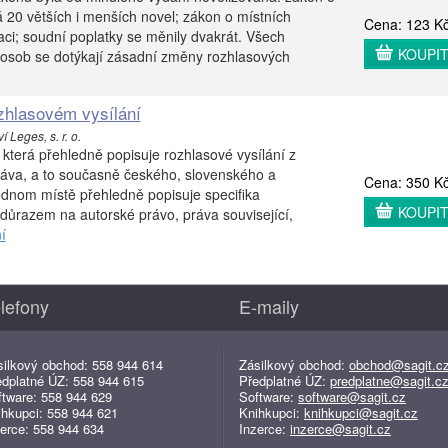
 20 větších i menších novel; zákon o místních
Cena: 123 K
aci; soudní poplatky se měnily dvakrát. Všech
KOUPI
 osob se dotýkají zásadní změny rozhlasových
zhlasovém vysílání
 Leges, s. r. o.
, která přehledně popisuje rozhlasové vysílání z
áva, a to současně českého, slovenského a
Cena: 350 K
ednom místě přehledně popisuje specifika
KOUPI
 důrazem na autorské právo, práva související,
í
lefony
E-maily
silkový obchod: 558 944 614
Zásilkový obchod:
obchod@sagit.c
edplatné ÚZ: 558 944 615
Předplatné ÚZ:
predplatne@sagit.c
ftware: 558 944 629
Software:
software@sagit.cz
ihkupci: 558 944 621
Knihkupci:
knihkupci@sagit.cz
erce: 558 944 634
Inzerce:
inzerce@sagit.cz