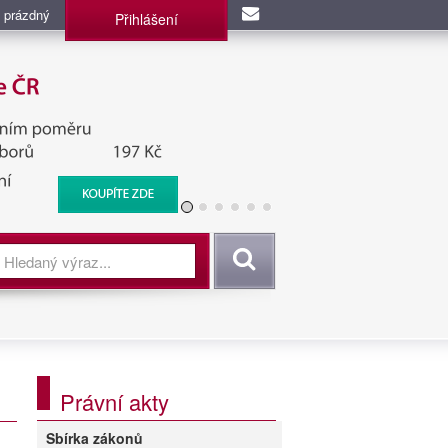
 prázdný
Přihlášení
užba, BIS, Zpravodajské
Vyhledat
Právní akty
Sbírka zákonů