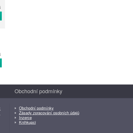
č
T
č
T
Obchodní podmínky
Obchodní podmínky
z
Zásady zpracování osobních údajů
z
Inzerce
Knihkupci