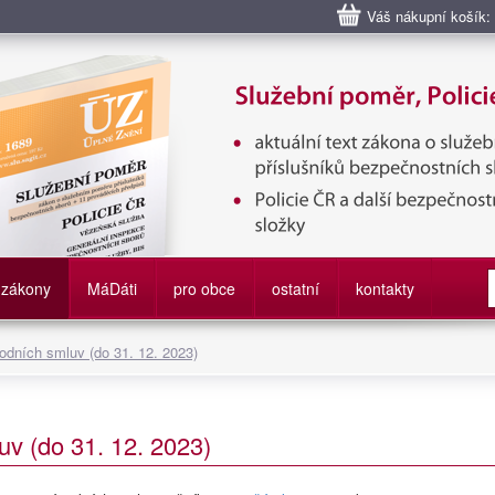
Váš nákupní košík:
bní poměr příslušníků bezpečnostních sborů, Policie ČR, Vězeňská sl
služby
zákony
M
á
D
áti
pro obce
ostatní
kontakty
odních smluv (do 31. 12. 2023)
v (do 31. 12. 2023)