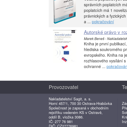
správních poplatcích má
poplatcích má 1 noveliz
právnických a fyzických
a ...
pokračování
Autorské právo v ro
Marek Beneš - Nakladatelství
Kniha je první publikací
hlediska soukromého pr
evropského. Kniha na j
rozhlasového vysílání s
ochranné ...
pokračován
Provozovatel
Te
Nakladatelství Sagit, a. s.
Horní 457/1, 700 30 Ostrava-Hrabůvka
Zá
Společnost je zapsaná v obchodním
Př
rejstříku vedeném KS v Ostravě,
So
oddíl B, vložka 3086.
Kn
IČ: 277 76 981
Inz
DIČ: CZ27776981