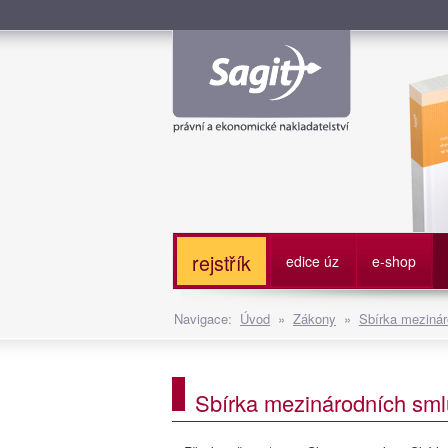
Služe
rejstřík
edice úz
e-shop
Navigace:
Úvod
»
Zákony
»
Sbírka mezinár
Sbírka mezinárodních smlu