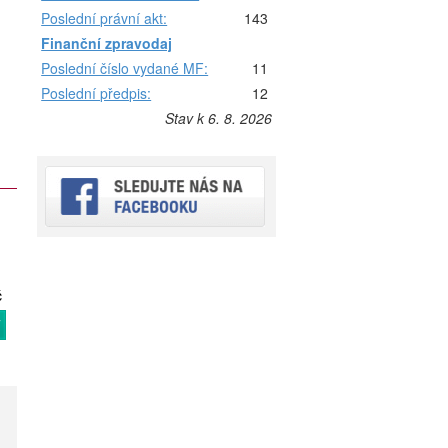
Poslední právní akt:
143
Finanční zpravodaj
Poslední číslo vydané MF:
11
Poslední předpis:
12
Stav k 6. 8. 2026
č
T