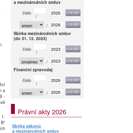
a mezinárodních smluv
číslo
/
/
Sbírka mezinárodních smluv
(do 31. 12. 2023)
m.
číslo
/
/
Finanční zpravodaj
číslo
/
ěcí
n a
/
B -
avě
Právní akty 2026
 1.
 B"
Sbírka zákonů
ích
a mezinárodních smluv