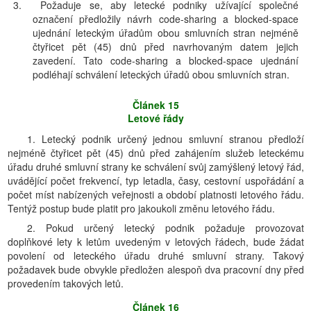
3.
Požaduje se, aby letecké podniky užívající společné
označení předložily návrh code-sharing a blocked-space
ujednání leteckým úřadům obou smluvních stran nejméně
čtyřicet pět (45) dnů před navrhovaným datem jejich
zavedení. Tato code-sharing a blocked-space ujednání
podléhají schválení leteckých úřadů obou smluvních stran.
Článek 15
Letové řády
1. Letecký podnik určený jednou smluvní stranou předloží
nejméně čtyřicet pět (45) dnů před zahájením služeb leteckému
úřadu druhé smluvní strany ke schválení svůj zamýšlený letový řád,
uvádějící počet frekvencí, typ letadla, časy, cestovní uspořádání a
počet míst nabízených veřejnosti a období platnosti letového řádu.
Tentýž postup bude platit pro jakoukoli změnu letového řádu.
2. Pokud určený letecký podnik požaduje provozovat
doplňkové lety k letům uvedeným v letových řádech, bude žádat
povolení od leteckého úřadu druhé smluvní strany. Takový
požadavek bude obvykle předložen alespoň dva pracovní dny před
provedením takových letů.
Článek 16