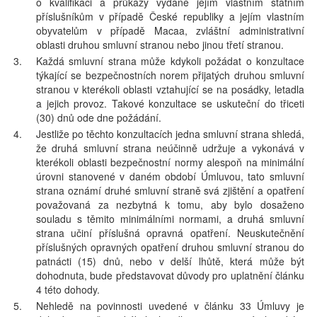
o kvalifikaci a průkazy vydané jejím vlastním státním
příslušníkům v případě České republiky a jejím vlastním
obyvatelům v případě Macaa, zvláštní administrativní
oblasti druhou smluvní stranou nebo jinou třetí stranou.
3.
Každá smluvní strana může kdykoli požádat o konzultace
týkající se bezpečnostních norem přijatých druhou smluvní
stranou v kterékoli oblasti vztahující se na posádky, letadla
a jejich provoz. Takové konzultace se uskuteční do třiceti
(30) dnů ode dne požádání.
4.
Jestliže po těchto konzultacích jedna smluvní strana shledá,
že druhá smluvní strana neúčinně udržuje a vykonává v
kterékoli oblasti bezpečnostní normy alespoň na minimální
úrovni stanovené v daném období Úmluvou, tato smluvní
strana oznámí druhé smluvní straně svá zjištění a opatření
považovaná za nezbytná k tomu, aby bylo dosaženo
souladu s těmito minimálními normami, a druhá smluvní
strana učiní příslušná opravná opatření. Neuskutečnění
příslušných opravných opatření druhou smluvní stranou do
patnácti (15) dnů, nebo v delší lhůtě, která může být
dohodnuta, bude představovat důvody pro uplatnění článku
4 této dohody.
5.
Nehledě na povinnosti uvedené v článku 33 Úmluvy je