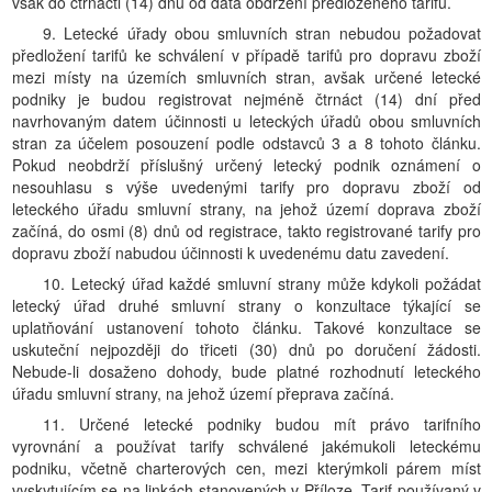
však do čtrnácti (14) dnů od data obdržení předloženého tarifu.
9. Letecké úřady obou smluvních stran nebudou požadovat
předložení tarifů ke schválení v případě tarifů pro dopravu zboží
mezi místy na územích smluvních stran, avšak určené letecké
podniky je budou registrovat nejméně čtrnáct (14) dní před
navrhovaným datem účinnosti u leteckých úřadů obou smluvních
stran za účelem posouzení podle odstavců 3 a 8 tohoto článku.
Pokud neobdrží příslušný určený letecký podnik oznámení o
nesouhlasu s výše uvedenými tarify pro dopravu zboží od
leteckého úřadu smluvní strany, na jehož území doprava zboží
začíná, do osmi (8) dnů od registrace, takto registrované tarify pro
dopravu zboží nabudou účinnosti k uvedenému datu zavedení.
10. Letecký úřad každé smluvní strany může kdykoli požádat
letecký úřad druhé smluvní strany o konzultace týkající se
uplatňování ustanovení tohoto článku. Takové konzultace se
uskuteční nejpozději do třiceti (30) dnů po doručení žádosti.
Nebude-li dosaženo dohody, bude platné rozhodnutí leteckého
úřadu smluvní strany, na jehož území přeprava začíná.
11. Určené letecké podniky budou mít právo tarifního
vyrovnání a používat tarify schválené jakémukoli leteckému
podniku, včetně charterových cen, mezi kterýmkoli párem míst
vyskytujícím se na linkách stanovených v Příloze. Tarif používaný v