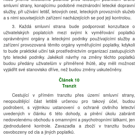
smluvní strany, konajícímu podobné mezinárodní letecké dopravní
služby, při užívání letišť, letových cest, leteckých provozních služeb
a s nimi souvisejících zařízení nacházejících se pod její kontrolou.
3. Každá smluvní strana bude podporovat konzultace o
uživatelských poplatcích mezi svými k vyměřování poplatků
oprávněnými orgány a leteckými podniky používajícími služby a
zařízení provozovaná těmito orgány vyměřujícími poplatky, kdykoli
to bude praktické učiní tak prostřednictvím organizací zastupujících
tyto letecké podniky. Jakékoli návrhy na změny těchto poplatků
budou předány uživatelům v přiměřené lhůtě, aby měli možnost
vyjádřit své stanovisko dříve, než budou změny uskutečněny.
Článek 10
Tranzit
Cestující v přímém tranzitu přes území smluvní strany,
neopouštějící část letiště určenou pro takový účel, budou
podrobeni, s výjimkou ustanovení o ochraně civilního letectví
uvedených v článku 6 této dohody, a plnění úkolu zabránit
nedovolenému obchodu s omamnými a psychotropními látkami, jen
zjednodušené kontrole. Zavazadla a zboží v tranzitu budou
osvobozeny od cla a jiných poplatků.