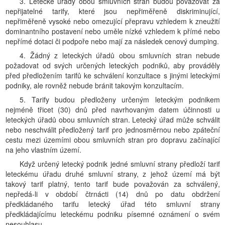
3. Letecké úřady obou smluvních stran budou považovat za
nepřijatelné tarify, které jsou nepřiměřeně diskriminující,
nepřiměřeně vysoké nebo omezující přepravu vzhledem k zneužití
dominantního postavení nebo uměle nízké vzhledem k přímé nebo
nepřímé dotaci či podpoře nebo mají za následek cenový dumping.
4. Žádný z leteckých úřadů obou smluvních stran nebude
požadovat od svých určených leteckých podniků, aby prováděly
před předložením tarifů ke schválení konzultace s jinými leteckými
podniky, ale rovněž nebude bránit takovým konzultacím.
5. Tarify budou předloženy určeným leteckým podnikem
nejméně třicet (30) dnů před navrhovaným datem účinnosti u
leteckých úřadů obou smluvních stran. Letecký úřad může schválit
nebo neschválit předložený tarif pro jednosměrnou nebo zpáteční
cestu mezi územími obou smluvních stran pro dopravu začínající
na jeho vlastním území.
Když určený letecký podnik jedné smluvní strany předloží tarif
leteckému úřadu druhé smluvní strany, z jehož území má být
takový tarif platný, tento tarif bude považován za schválený,
nepředá-li v období čtrnácti (14) dnů po datu obdržení
předkládaného tarifu letecký úřad této smluvní strany
předkládajícímu leteckému podniku písemné oznámení o svém
nesouhlasu.