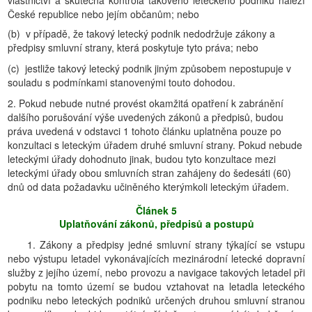
vlastnictví a skutečná kontrola takového leteckého podniku náleží
České republice nebo jejím občanům; nebo
(b) v případě, že takový letecký podnik nedodržuje zákony a
předpisy smluvní strany, která poskytuje tyto práva; nebo
(c) jestliže takový letecký podnik jiným způsobem nepostupuje v
souladu s podmínkami stanovenými touto dohodou.
2. Pokud nebude nutné provést okamžitá opatření k zabránění
dalšího porušování výše uvedených zákonů a předpisů, budou
práva uvedená v odstavci 1 tohoto článku uplatněna pouze po
konzultaci s leteckým úřadem druhé smluvní strany. Pokud nebude
leteckými úřady dohodnuto jinak, budou tyto konzultace mezi
leteckými úřady obou smluvních stran zahájeny do šedesáti (60)
dnů od data požadavku učiněného kterýmkoli leteckým úřadem.
Článek 5
Uplatňování zákonů, předpisů a postupů
1. Zákony a předpisy jedné smluvní strany týkající se vstupu
nebo výstupu letadel vykonávajících mezinárodní letecké dopravní
služby z jejího území, nebo provozu a navigace takových letadel při
pobytu na tomto území se budou vztahovat na letadla leteckého
podniku nebo leteckých podniků určených druhou smluvní stranou