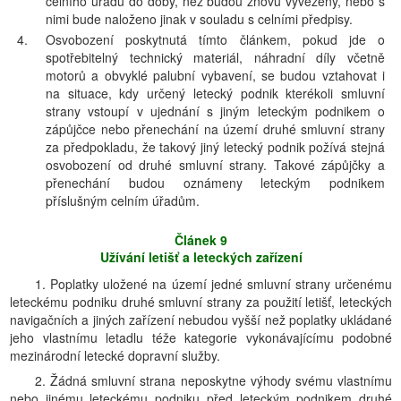
celního úřadu do doby, než budou znovu vyvezeny, nebo s
nimi bude naloženo jinak v souladu s celními předpisy.
4.
Osvobození poskytnutá tímto článkem, pokud jde o
spotřebitelný technický materiál, náhradní díly včetně
motorů a obvyklé palubní vybavení, se budou vztahovat i
na situace, kdy určený letecký podnik kterékoli smluvní
strany vstoupí v ujednání s jiným leteckým podnikem o
zápůjčce nebo přenechání na území druhé smluvní strany
za předpokladu, že takový jiný letecký podnik požívá stejná
osvobození od druhé smluvní strany. Takové zápůjčky a
přenechání budou oznámeny leteckým podnikem
příslušným celním úřadům.
Článek 9
Užívání letišť a leteckých zařízení
1. Poplatky uložené na území jedné smluvní strany určenému
leteckému podniku druhé smluvní strany za použití letišť, leteckých
navigačních a jiných zařízení nebudou vyšší než poplatky ukládané
jeho vlastnímu letadlu téže kategorie vykonávajícímu podobné
mezinárodní letecké dopravní služby.
2. Žádná smluvní strana neposkytne výhody svému vlastnímu
nebo jinému leteckému podniku před leteckým podnikem druhé