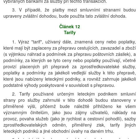
vybíraných bankami za služby při těchto transakcích.
3. V případě, že platby mezi smluvními stranami budou
upraveny zvláštní dohodou, bude použita tato zvláštní dohoda.
Článek 12
Tarify
1. Výraz "tarif", užívaný dále, znamená ceny nebo poplatky,
které mají být zaplaceny za přepravu cestujících, zavazadel a zboží
(s výjimkou náhrad a podmínek za přepravu poštovních zásilek), a
podmínky, za kterých se tyto ceny nebo poplatky používají, včetně
provizí placených při přepravě za zprostředkovatelské služby,
poplatky a podmínky za jakékoli vedlejší služby k této přepravě,
které jsou nabízeny leteckými podniky, a rovněž zahrnuje jakékoli
podstatné výhody poskytované v souvislosti s přepravou.
2. Tarify používané určeným leteckým podnikem smluvní
strany pro služby zahrnuté v této dohodě budou stanoveny v
přiměřené výši, přičemž bude náležitě přihlíženo ke všem
významným činitelům, jako jsou zájmy uživatelů, náklady na
provoz, povaha služeb (jako je rychlost a cestovní pohodlí), sazby
zprostředkovatelských odměn, přiměřený zisk, tarify jiných
leteckých podniků a jiné obchodní úvahy na daném trhu.