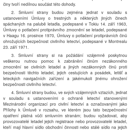
činy tvoří nedílnou součást této dohody.
2. Smluvní strany budou zejména jednat v souladu s
ustanoveními Úmluvy o trestných a některých jiných činech
spáchaných na palubě letadla, podepsané v Tokiu 14. září 1963,
Úmluvy o potlačení protiprávního zmocnění se letadel, podepsané
v Haagu 16. prosince 1970, Úmluvy o potlačení protiprávních činů
ohrožujících bezpečnost civilního letectví, podepsané v Montrealu
23. září 1971.
3. Smluvní strany si na požádání vzájemně poskytnou
veškerou nutnou pomoc k zabránění činům nezákonného
zmocnění se civilních letadel a jiných nezákonných činů proti
bezpečnosti těchto letadel, jejich cestujících a posádek, letišť a
leteckých navigačních zařízení a jakémukoli jinému ohrožení
bezpečnosti civilního letectví.
4. Smluvní strany budou, ve svých vzájemných vztazích, jednat
v souladu s ustanoveními o ochraně letectví stanovenými
Mezinárodní organizací pro civilní letectví a označovanými jako
Přílohy k Úmluvě v rozsahu, ve kterém jsou tato bezpečnostní
opatření platná vůči smluvním stranám; budou vyžadovat, aby
provozovatelé letadel jejich registrace nebo provozovatelé letadel,
kteří mají hlavní sídlo obchodní činnosti nebo stálé sídlo na jejich