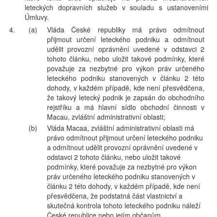
leteckých dopravních služeb v souladu s ustanoveními
Úmluvy.
4.
(a)
Vláda České republiky má právo odmítnout
přijmout určení leteckého podniku a odmítnout
udělit provozní oprávnění uvedené v odstavci 2
tohoto článku, nebo uložit takové podmínky, které
považuje za nezbytné pro výkon práv určeného
leteckého podniku stanovených v článku 2 této
dohody, v každém případě, kde není přesvědčena,
že takový letecký podnik je zapsán do obchodního
rejstříku a má hlavní sídlo obchodní činnosti v
Macau, zvláštní administrativní oblasti;
(b)
Vláda Macaa, zvláštní administrativní oblasti má
právo odmítnout přijmout určení leteckého podniku
a odmítnout udělit provozní oprávnění uvedené v
odstavci 2 tohoto článku, nebo uložit takové
podmínky, které považuje za nezbytné pro výkon
práv určeného leteckého podniku stanovených v
článku 2 této dohody, v každém případě, kde není
přesvědčena, že podstatná část vlastnictví a
skutečná kontrola tohoto leteckého podniku náleží
České republice nebo jejím občanům.