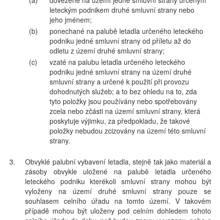
(a)
dovezené na území jedné smluvní strany určeným
leteckým podnikem druhé smluvní strany nebo
jeho jménem;
(b)
ponechané na palubě letadla určeného leteckého
podniku jedné smluvní strany od příletu až do
odletu z území druhé smluvní strany;
(c)
vzaté na palubu letadla určeného leteckého
podniku jedné smluvní strany na území druhé
smluvní strany a určené k použití při provozu
dohodnutých služeb; a to bez ohledu na to, zda
tyto položky jsou používány nebo spotřebovány
zcela nebo zčásti na území smluvní strany, která
poskytuje výjimku, za předpokladu, že takové
položky nebudou zcizovány na území této smluvní
strany.
3.
Obvyklé palubní vybavení letadla, stejně tak jako materiál a
zásoby obvykle uložené na palubě letadla určeného
leteckého podniku kterékoli smluvní strany mohou být
vyloženy na území druhé smluvní strany pouze se
souhlasem celního úřadu na tomto území. V takovém
případě mohou být uloženy pod celním dohledem tohoto