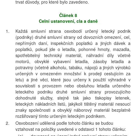
trvat důvody, pro které bylo zavedeno.
Článek 8
Celní ustanovení, cla a daně
1.
Každá smluvní strana osvobodí určený letecký podnik
(podniky) druhé smluvní strany od dovozních omezení, cel,
nepřímých daní, inspekčních poplatků a jiných dávek a
poplatků, pokud jde o letadla, pohonné hmoty, mazadla,
spotřebitelný technický materiál, náhradní díly včetně
motorů, obvyklé vybavení letadla, zásoby letadla a
potraviny (včetně alkoholu, tabáku, nápojů a jiných výrobků
určených v omezeném množství k prodeji cestujícím za
letu) a jiné věci, které jsou určeny k použití výhradně v
souvislosti s provozem nebo obsluhou letadla určeného
leteckého podniku druhé smluvní strany provozujícího
dohodnuté služby, stejně tak jako tiskopisy letenek,
leteckých nákladních listů, jakýkoli tištěný materiál nesoucí
znaky společnosti a obvyklý náborový materiál bezplatně
rozšiřovaný tímto určeným leteckým podnikem.
2.
Osvobození udělená podle tohoto článku se budou
vztahovat na položky uvedené v odstavci 1 tohoto článku: