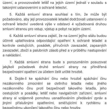
území, a provozovatelé letišť na jejich území jednali v souladu s
takovými ustanoveními o ochraně letectví.
5. Každá smluvní strana souhlasí s tím, že může být
požadováno, aby její provozovatelé letadel dodržovali ustanovení o
ochraně letectví uvedená výše v odstavci 4 vyžadovaná druhou
smluvní stranou pro vstup, výstup a pobyt na jejím území.
6. Každá smluvní strana zajistí, že na území jejího státu budou
účinně uplatňována odpovídající opatření k ochraně letadel a
kontrole cestujících, posádek, příručních zavazadel, zapsaných
zavazadel, zboží a palubních zásob před a v průběhu nastupování
a nakládání.
7. Každá smluvní strana bude s porozuměním posuzovat
jakýkoli požadavek druhé smluvní strany na přiměřená
bezpečnostní opatření za účelem čelit určité hrozbě.
8. Dojde-li ke spáchání činu nebo hrozbě spáchání činu
nezákonného zmocnění se civilního letadla nebo jiného
nezákonného činu proti bezpečnosti takového letadla, jeho
cestujících a posádky, letišť nebo navigačních zařízení, smluvní
strany si vzájemně pomohou usnadňováním předávání zpráv a
jinými příslušnými opatřeními, směřujícími k rychlému a
bezpečnému ukončení takového činu nebo hrozby.