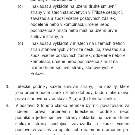
(c)
nakládat a vykládat na území druhé smluvní
strany v místech stanovených v Příloze cestující,
zavazadla a zboží včetně poštovních zásilek,
odděleně nebo v kombinaci, určené nebo
pocházející z místa nebo míst na území první
smluvní strany; a
(d)
nakládat a vykládat v místech na územích třetích
stran stanovených v Příloze cestující, zavazadla a
zboží včetně poštovních zásilek, odděleně nebo v
kombinaci, určené nebo pocházející z míst na
území druhé smluvní strany, stanovených v
Příloze.
3.
Letecké podniky každé smluvní strany, jiné než ty, které
jsou určené podle článku 3 této dohody, budou také užívat
práva stanovená v odstavci 2 (a) a (b) tohoto článku.
4.
V odstavci 2 tohoto článku nemůže být nic považováno za
udělení práva určenému leteckému podniku nebo
podnikům jedné smluvní strany nakládat na území druhé
smluvní strany cestující, zavazadla a zboží včetně
poštovních zásilek za úplatu nebo nájemné s určením pro