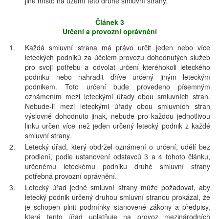
jiné místo na území této druhé smluvní strany.
Článek 3
Určení a provozní oprávnění
1.
Každá smluvní strana má právo určit jeden nebo více
leteckých podniků za účelem provozu dohodnutých služeb
pro svoji potřebu a odvolat určení kteréhokoli leteckého
podniku nebo nahradit dříve určený jiným leteckým
podnikem. Toto určení bude provedeno písemným
oznámením mezi leteckými úřady obou smluvních stran.
Nebude-li mezi leteckými úřady obou smluvních stran
výslovně dohodnuto jinak, nebude pro každou jednotlivou
linku určen více než jeden určený letecký podnik z každé
smluvní strany.
2.
Letecký úřad, který obdržel oznámení o určení, udělí bez
prodlení, podle ustanovení odstavců 3 a 4 tohoto článku,
určenému leteckému podniku druhé smluvní strany
potřebná provozní oprávnění.
3.
Letecký úřad jedné smluvní strany může požadovat, aby
letecký podnik určený druhou smluvní stranou prokázal, že
je schopen plnit podmínky stanovené zákony a předpisy,
které tento úřad uplatňuje na provoz mezinárodních