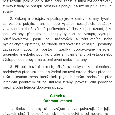
bez rozdílu, pokud jde o státní příslušnost, a musí být dodržovány
těmito letadly při vstupu, výstupu a pobytu na území první smluvní
strany.
2. Zákony a předpisy a postupy jedné smluvní strany, týkající
se vstupu, pobytu, tranzitu nebo výstupu cestujících, posádek,
zavazadel a zboží včetně poštovních zásilek z jejího území, jako
jsou zákony, předpisy a postupy týkající se vstupu, výstupu,
přistěhovalectví, pasů, cel, měnových a zdravotních nebo
hygienických opatření, se budou vztahovat na cestující, posádky,
zavazadla, zboží a poštovní zásilky dopravované letadlem
určeného leteckého podniku druhé smluvní strany při vstupu nebo
výstupu nebo pobytu na území první smluvní strany.
3. Při uplatňování celních, přistěhovaleckých, karanténních a
podobných předpisů nebude žádná smluvní strana dávat přednost
svým vlastním nebo kterýmkoli jiným leteckým podnikům před
leteckým podnikem druhé smluvní strany, provozujícím podobné
mezinárodní letecké dopravní služby.
Článek 6
Ochrana letectví
1. Smluvní strany si navzájem znovu potvrzují, že jejich
závazek chránit bezpečnost civilního letectví před nezákonnými