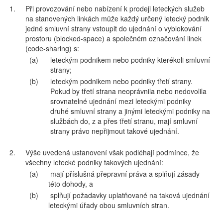
1.
Při provozování nebo nabízení k prodeji leteckých služeb
na stanovených linkách může každý určený letecký podnik
jedné smluvní strany vstoupit do ujednání o vyblokování
prostoru (blocked-space) a společném označování linek
(code-sharing) s:
(a)
leteckým podnikem nebo podniky kterékoli smluvní
strany;
(b)
leteckým podnikem nebo podniky třetí strany.
Pokud by třetí strana neoprávnila nebo nedovolila
srovnatelné ujednání mezi leteckými podniky
druhé smluvní strany a jinými leteckými podniky na
službách do, z a přes třetí stranu, mají smluvní
strany právo nepřijmout takové ujednání.
2.
Výše uvedená ustanovení však podléhají podmínce, že
všechny letecké podniky takových ujednání:
(a)
mají příslušná přepravní práva a splňují zásady
této dohody, a
(b)
splňují požadavky uplatňované na taková ujednání
leteckými úřady obou smluvních stran.