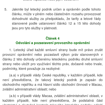
5.
Jakmile byl letecký podnik určen a oprávněn podle tohoto
článku, může v plném nebo částečném rozsahu provozovat
dohodnuté služby za předpokladu, že tarify a letové řády
stanovené podle ustanovení článků 12 a 15 této dohody
jsou pro tyto služby v platnosti.
Článek 4
Odvolání a pozastavení provozního oprávnění
1. Letecký úřad každé smluvní strany bude mít právo zrušit
provozní oprávnění nebo pozastavit výkon práv stanovených v
článku 2 této dohody určenému leteckému podniku druhé smluvní
strany nebo uložit pro využívání těchto práv, dočasně nebo trvale,
podmínky, které považuje za nezbytné:
(a.a) v případě vlády České republiky, v každém případě, kde
není přesvědčena, že takový letecký podnik je zapsán do
obchodního rejstříku a má hlavní sídlo obchodní činnosti v Macau,
zvláštní administrativní oblasti; nebo
(a.b) v případě vlády Macaa, zvláštní administrativní oblasti, v
každém případě, kde není přesvědčena, že podstatná část