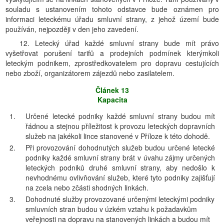
souladu s ustanovením tohoto odstavce bude oznámen pro
informaci leteckému úřadu smluvní strany, z jehož území bude
používán, nejpozději v den jeho zavedení.
12. Letecký úřad každé smluvní strany bude mít právo
vyšetřovat porušení tarifů a prodejních podmínek kterýmkoli
leteckým podnikem, zprostředkovatelem pro dopravu cestujících
nebo zboží, organizátorem zájezdů nebo zasilatelem.
Článek 13
Kapacita
1.
Určené letecké podniky každé smluvní strany budou mít
řádnou a stejnou příležitost k provozu leteckých dopravních
služeb na jakékoli lince stanovené v Příloze k této dohodě.
2.
Při provozování dohodnutých služeb budou určené letecké
podniky každé smluvní strany brát v úvahu zájmy určených
leteckých podniků druhé smluvní strany, aby nedošlo k
nevhodnému ovlivňování služeb, které tyto podniky zajišťují
na zcela nebo zčásti shodných linkách.
3.
Dohodnuté služby provozované určenými leteckými podniky
smluvních stran budou v úzkém vztahu k požadavkům
veřejnosti na dopravu na stanovených linkách a budou mít