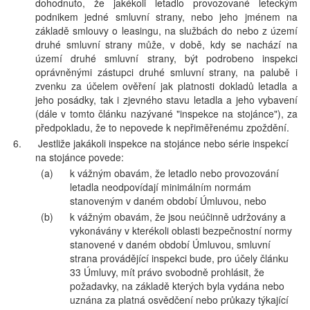
dohodnuto, že jakékoli letadlo provozované leteckým
podnikem jedné smluvní strany, nebo jeho jménem na
základě smlouvy o leasingu, na službách do nebo z území
druhé smluvní strany může, v době, kdy se nachází na
území druhé smluvní strany, být podrobeno inspekci
oprávněnými zástupci druhé smluvní strany, na palubě i
zvenku za účelem ověření jak platnosti dokladů letadla a
jeho posádky, tak i zjevného stavu letadla a jeho vybavení
(dále v tomto článku nazývané "inspekce na stojánce"), za
předpokladu, že to nepovede k nepřiměřenému zpoždění.
6.
Jestliže jakákoli inspekce na stojánce nebo série inspekcí
na stojánce povede:
(a)
k vážným obavám, že letadlo nebo provozování
letadla neodpovídají minimálním normám
stanoveným v daném období Úmluvou, nebo
(b)
k vážným obavám, že jsou neúčinně udržovány a
vykonávány v kterékoli oblasti bezpečnostní normy
stanovené v daném období Úmluvou, smluvní
strana provádějící inspekci bude, pro účely článku
33 Úmluvy, mít právo svobodně prohlásit, že
požadavky, na základě kterých byla vydána nebo
uznána za platná osvědčení nebo průkazy týkající