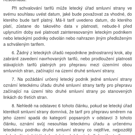
Při schvalování tarifů může letecký úřad smluvní strany ve
svému souhlasu uvést datum, jaké bude považovat za vhodné, do
kterého bude tarif platný. Má-li tarif uvedeno datum, do kterého
platí, zůstane do takového data v platnosti, nebude-li před
uplynutím doby své platnosti zainteresovaným leteckým podnikem
nebo leteckými podniky odvolán nebo nahrazen jiným předloženým
a schváleným tarifem.
6. Žádný z leteckých úřadů nepodnikne jednostranný krok, aby
zabránil zavedení navrhovaných tarifů, nebo prodloužení platnosti
stávajících tarifů platných pro přepravu mezi územími obou
smluvních stran, začínající na území druhé smluvní strany.
7. Na požádání určený letecký podnik jedné smluvní strany
oznámí leteckému úřadu druhé smluvní strany tarify pro přepravu
začínající na území této druhé smluvní strany po stanovených
linkách do třetích stran.
8. Nehledě na odstavec 6 tohoto článku, pokud se letecký úřad
kterékoli smluvní strany domnívá, že tarif pro přepravu směrem na
jeho území spadá do kategorií popsaných v odstavci 3 tohoto
článku, oznámí svůj nesouhlas leteckému úřadu a určenému
leteckému podniku druhé smluvní strany co nejdříve, nejpozději