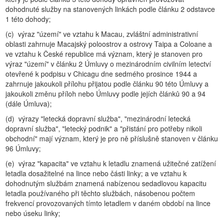
dohodnuté služby na stanovených linkách podle článku 2 odstavce
1 této dohody;
(c) výraz "území" ve vztahu k Macau, zvláštní administrativní
oblasti zahrnuje Macajský poloostrov a ostrovy Taipa a Coloane a
ve vztahu k České republice má význam, který je stanoven pro
výraz "území" v článku 2 Úmluvy o mezinárodním civilním letectví
otevřené k podpisu v Chicagu dne sedmého prosince 1944 a
zahrnuje jakoukoli přílohu přijatou podle článku 90 této Úmluvy a
jakoukoli změnu příloh nebo Úmluvy podle jejích článků 90 a 94
(dále Úmluva);
(d) výrazy "letecká dopravní služba", "mezinárodní letecká
dopravní služba", "letecký podnik" a "přistání pro potřeby nikoli
obchodní" mají význam, který je pro ně příslušně stanoven v článku
96 Úmluvy;
(e) výraz "kapacita" ve vztahu k letadlu znamená užitečné zatížení
letadla dosažitelné na lince nebo části linky; a ve vztahu k
dohodnutým službám znamená nabízenou sedadlovou kapacitu
letadla používaného při těchto službách, násobenou počtem
frekvencí provozovaných tímto letadlem v daném období na lince
nebo úseku linky;