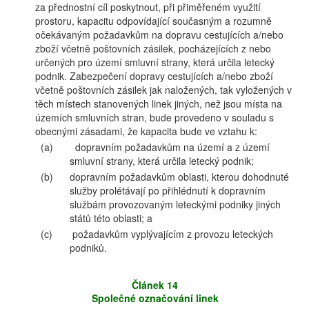
za přednostní cíl poskytnout, při přiměřeném využití
prostoru, kapacitu odpovídající současným a rozumně
očekávaným požadavkům na dopravu cestujících a/nebo
zboží včetně poštovních zásilek, pocházejících z nebo
určených pro území smluvní strany, která určila letecký
podnik. Zabezpečení dopravy cestujících a/nebo zboží
včetně poštovních zásilek jak naložených, tak vyložených v
těch místech stanovených linek jiných, než jsou místa na
územích smluvních stran, bude provedeno v souladu s
obecnými zásadami, že kapacita bude ve vztahu k:
(a)
dopravním požadavkům na území a z území
smluvní strany, která určila letecký podnik;
(b)
dopravním požadavkům oblasti, kterou dohodnuté
služby prolétávají po přihlédnutí k dopravním
službám provozovaným leteckými podniky jiných
států této oblasti; a
(c)
požadavkům vyplývajícím z provozu leteckých
podniků.
Článek 14
Společné označování linek