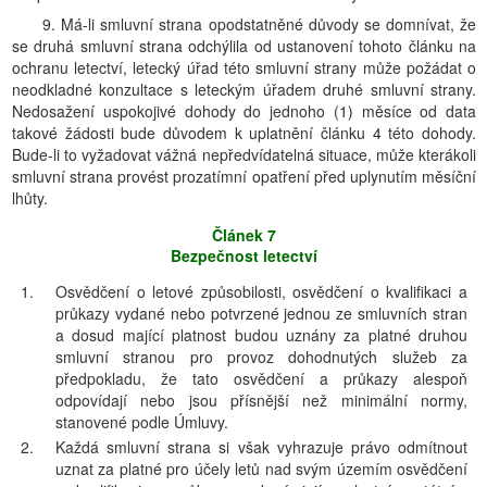
9. Má-li smluvní strana opodstatněné důvody se domnívat, že
se druhá smluvní strana odchýlila od ustanovení tohoto článku na
ochranu letectví, letecký úřad této smluvní strany může požádat o
neodkladné konzultace s leteckým úřadem druhé smluvní strany.
Nedosažení uspokojivé dohody do jednoho (1) měsíce od data
takové žádosti bude důvodem k uplatnění článku 4 této dohody.
Bude-li to vyžadovat vážná nepředvídatelná situace, může kterákoli
smluvní strana provést prozatímní opatření před uplynutím měsíční
lhůty.
Článek 7
Bezpečnost letectví
1.
Osvědčení o letové způsobilosti, osvědčení o kvalifikaci a
průkazy vydané nebo potvrzené jednou ze smluvních stran
a dosud mající platnost budou uznány za platné druhou
smluvní stranou pro provoz dohodnutých služeb za
předpokladu, že tato osvědčení a průkazy alespoň
odpovídají nebo jsou přísnější než minimální normy,
stanovené podle Úmluvy.
2.
Každá smluvní strana si však vyhrazuje právo odmítnout
uznat za platné pro účely letů nad svým územím osvědčení