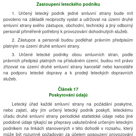
Zastoupení leteckého podniku
1. Určený letecký podnik jedné smluvní strany bude mít
povoleno na základě reciprocity vyslat a udržovat na území druhé
smluvní strany svého zástupce, obchodní, technický a jiný odborný
personál přiměřeně potřebný k provozování dohodnutých služeb.
2. Zástupce a personál budou podléhat právním předpisům
platným na území druhé smluvní strany.
3. Určené letecké podniky obou smluvních stran, podle
právních předpisů platných na příslušném území, budou mít právo
zřizovat na území druhé smluvní strany kancelář nebo kanceláře
na podporu letecké dopravy a k prodeji leteckých dopravních
služeb.
Článek 17
Poskytování údajů
Letecký úřad každé smluvní strany na požádání poskytne,
nebo zajistí, aby jím určený letecký podnik poskytl, leteckému
úřadu druhé smluvní strany periodické statistické údaje nebo jiné
podobné údaje týkající se přepravy uskutečněné určeným leteckým
podnikem na linkách stanovených v této dohodě v rozsahu, který
může být rozumně požadován za účelem posouzení provozování