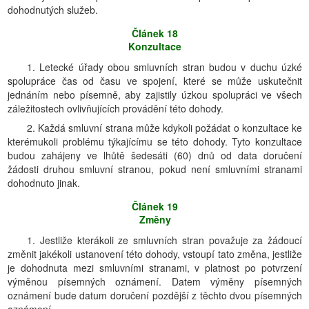
dohodnutých služeb.
Článek 18
Konzultace
1. Letecké úřady obou smluvních stran budou v duchu úzké
spolupráce čas od času ve spojení, které se může uskutečnit
jednáním nebo písemně, aby zajistily úzkou spolupráci ve všech
záležitostech ovlivňujících provádění této dohody.
2. Každá smluvní strana může kdykoli požádat o konzultace ke
kterémukoli problému týkajícímu se této dohody. Tyto konzultace
budou zahájeny ve lhůtě šedesáti (60) dnů od data doručení
žádosti druhou smluvní stranou, pokud není smluvními stranami
dohodnuto jinak.
Článek 19
Změny
1. Jestliže kterákoli ze smluvních stran považuje za žádoucí
změnit jakékoli ustanovení této dohody, vstoupí tato změna, jestliže
je dohodnuta mezi smluvními stranami, v platnost po potvrzení
výměnou písemných oznámení. Datem výměny písemných
oznámení bude datum doručení pozdější z těchto dvou písemných