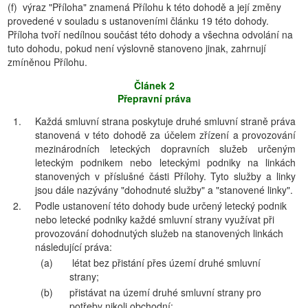
(f) výraz "Příloha" znamená Přílohu k této dohodě a její změny
provedené v souladu s ustanoveními článku 19 této dohody.
Příloha tvoří nedílnou součást této dohody a všechna odvolání na
tuto dohodu, pokud není výslovně stanoveno jinak, zahrnují
zmíněnou Přílohu.
Článek 2
Přepravní práva
1.
Každá smluvní strana poskytuje druhé smluvní straně práva
stanovená v této dohodě za účelem zřízení a provozování
mezinárodních leteckých dopravních služeb určeným
leteckým podnikem nebo leteckými podniky na linkách
stanovených v příslušné části Přílohy. Tyto služby a linky
jsou dále nazývány "dohodnuté služby" a "stanovené linky".
2.
Podle ustanovení této dohody bude určený letecký podnik
nebo letecké podniky každé smluvní strany využívat při
provozování dohodnutých služeb na stanovených linkách
následující práva:
(a)
létat bez přistání přes území druhé smluvní
strany;
(b)
přistávat na území druhé smluvní strany pro
potřeby nikoli obchodní;