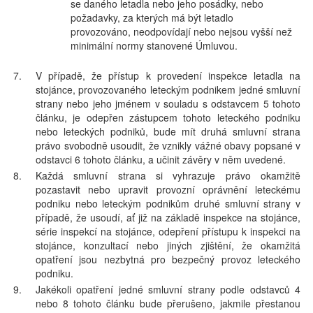
se daného letadla nebo jeho posádky, nebo
požadavky, za kterých má být letadlo
provozováno, neodpovídají nebo nejsou vyšší než
minimální normy stanovené Úmluvou.
7.
V případě, že přístup k provedení inspekce letadla na
stojánce, provozovaného leteckým podnikem jedné smluvní
strany nebo jeho jménem v souladu s odstavcem 5 tohoto
článku, je odepřen zástupcem tohoto leteckého podniku
nebo leteckých podniků, bude mít druhá smluvní strana
právo svobodně usoudit, že vznikly vážné obavy popsané v
odstavci 6 tohoto článku, a učinit závěry v něm uvedené.
8.
Každá smluvní strana si vyhrazuje právo okamžitě
pozastavit nebo upravit provozní oprávnění leteckému
podniku nebo leteckým podnikům druhé smluvní strany v
případě, že usoudí, ať již na základě inspekce na stojánce,
série inspekcí na stojánce, odepření přístupu k inspekci na
stojánce, konzultací nebo jiných zjištění, že okamžitá
opatření jsou nezbytná pro bezpečný provoz leteckého
podniku.
9.
Jakékoli opatření jedné smluvní strany podle odstavců 4
nebo 8 tohoto článku bude přerušeno, jakmile přestanou