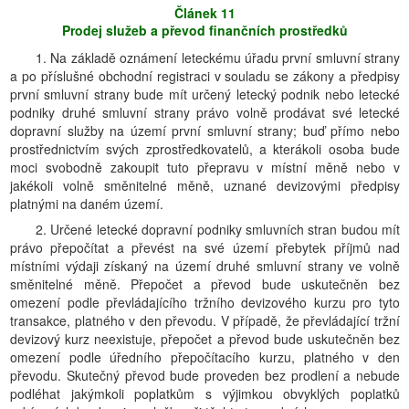
Článek 11
Prodej služeb a převod finančních prostředků
1. Na základě oznámení leteckému úřadu první smluvní strany
a po příslušné obchodní registraci v souladu se zákony a předpisy
první smluvní strany bude mít určený letecký podnik nebo letecké
podniky druhé smluvní strany právo volně prodávat své letecké
dopravní služby na území první smluvní strany; buď přímo nebo
prostřednictvím svých zprostředkovatelů, a kterákoli osoba bude
moci svobodně zakoupit tuto přepravu v místní měně nebo v
jakékoli volně směnitelné měně, uznané devizovými předpisy
platnými na daném území.
2. Určené letecké dopravní podniky smluvních stran budou mít
právo přepočítat a převést na své území přebytek příjmů nad
místními výdaji získaný na území druhé smluvní strany ve volně
směnitelné měně. Přepočet a převod bude uskutečněn bez
omezení podle převládajícího tržního devizového kurzu pro tyto
transakce, platného v den převodu. V případě, že převládající tržní
devizový kurz neexistuje, přepočet a převod bude uskutečněn bez
omezení podle úředního přepočítacího kurzu, platného v den
převodu. Skutečný převod bude proveden bez prodlení a nebude
podléhat jakýmkoli poplatkům s výjimkou obvyklých poplatků