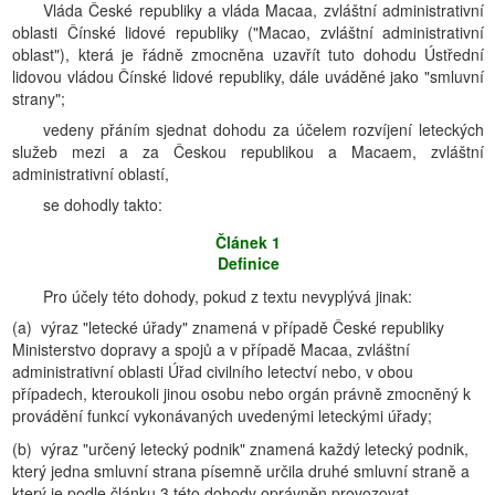
Vláda České republiky a vláda Macaa, zvláštní administrativní
oblasti Čínské lidové republiky ("Macao, zvláštní administrativní
oblast"), která je řádně zmocněna uzavřít tuto dohodu Ústřední
lidovou vládou Čínské lidové republiky, dále uváděné jako "smluvní
strany";
vedeny přáním sjednat dohodu za účelem rozvíjení leteckých
služeb mezi a za Českou republikou a Macaem, zvláštní
administrativní oblastí,
se dohodly takto:
Článek 1
Definice
Pro účely této dohody, pokud z textu nevyplývá jinak:
(a) výraz "letecké úřady" znamená v případě České republiky
Ministerstvo dopravy a spojů a v případě Macaa, zvláštní
administrativní oblasti Úřad civilního letectví nebo, v obou
případech, kteroukoli jinou osobu nebo orgán právně zmocněný k
provádění funkcí vykonávaných uvedenými leteckými úřady;
(b) výraz "určený letecký podnik" znamená každý letecký podnik,
který jedna smluvní strana písemně určila druhé smluvní straně a
který je podle článku 3 této dohody oprávněn provozovat