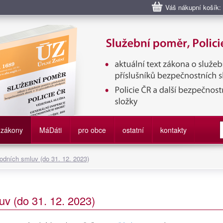
Váš nákupní košík:
bní poměr příslušníků bezpečnostních sborů, Policie ČR, Vězeňská sl
služby
zákony
M
á
D
áti
pro obce
ostatní
kontakty
odních smluv (do 31. 12. 2023)
v (do 31. 12. 2023)