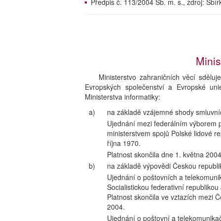
Předpis č. 113/2004 Sb. m. s., zdroj: Sb
Minis
Ministerstvo zahraničních věcí sdělu
Evropských společenství a Evropské uni
Ministerstva informatiky:
a)
na základě vzájemné shody smluvníc
Ujednání mezi federálním výborem pr
ministerstvem spojů Polské lidové r
října 1970.
Platnost skončila dne 1. května 2004
b)
na základě výpovědi Českou republi
Ujednání o poštovních a telekomuni
Socialistickou federativní republiko
Platnost skončila ve vztazích mezi
2004.
Ujednání o poštovní a telekomunikač