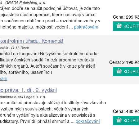
á - GRADA Publishing, a. s.
zájem dobře se naučit podvojně účtovat, je zde tato
jčastější účetní operace, které nastávají v praxi
Cena: 299 K
pro současnou obtížnou praxi – rozebíráme změny v
KOUPI
motného majetku, možnosti vedení ...
pokračování
kontrolním úřadu. Komentář
rčík - C. H. Beck
ohled na fungování Nejvyššího kontrolního úřadu.
dikatury českých soudů i mezinárodního kontextu
Cena: 2 190 K
itních orgánů. Autoři současně v knize přinášejí
KOUPI
ího, správního, ústavního i
vání
 práva, 1. díl, 2. vydání
akladatelství Leges, s. r. o.
ozumitelně představuje stěžejní instituty závazkového
e vzájemných souvislostech, včetně vybraných
Cena: 480 K
druhém vydání byla aktualizována v souvislosti s
KOUPI
dikatury. První díl přináší shrnutí a ...
pokračování