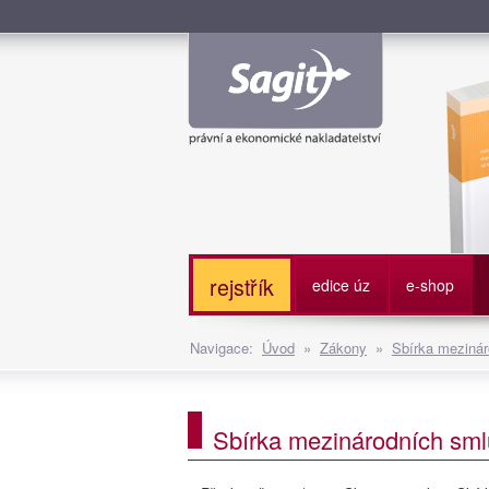
Služe
rejstřík
edice úz
e-shop
Navigace:
Úvod
»
Zákony
»
Sbírka mezinár
Sbírka mezinárodních smlu