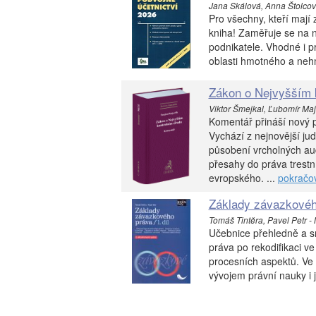
Jana Skálová, Anna Štolcov
Pro všechny, kteří mají 
kniha! Zaměřuje se na ne
podnikatele. Vhodné i 
oblasti hmotného a neh
Zákon o Nejvyšším 
Viktor Šmejkal, Ľubomír Maje
Komentář přináší nový p
Vychází z nejnovější ju
působení vrcholných aud
přesahy do práva trestn
evropského. ...
pokračo
Základy závazkového
Tomáš Tintěra, Pavel Petr - N
Učebnice přehledně a sr
práva po rekodifikaci v
procesních aspektů. Ve 
vývojem právní nauky i ju