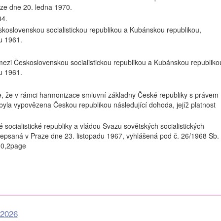
aze dne 20. ledna 1970.
04.
koslovenskou socialistickou republikou a Kubánskou republikou,
u 1961.
mezi Československou socialistickou republikou a Kubánskou republiko
u 1961.
je, že v rámci harmonizace smluvní základny České republiky s právem
yla vypovězena Českou republikou následující dohoda, jejíž platnost
ocialistické republiky a vládou Svazu sovětských socialistických
odepsaná v Praze dne 23. listopadu 1967, vyhlášená pod č. 26/1968 Sb.
1,0,2page
 2026