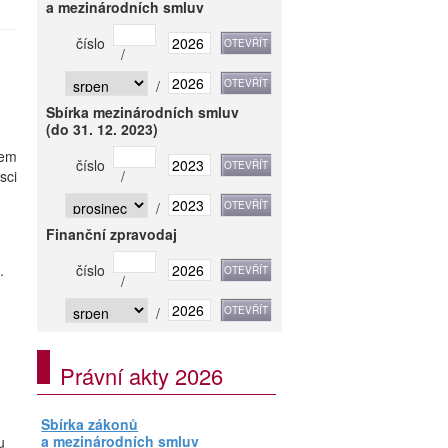
a mezinárodních smluv
číslo
/
/
Sbírka mezinárodních smluv
(do 31. 12. 2023)
vem
číslo
sci
/
/
Finanční zpravodaj
.
číslo
/
/
Právní akty 2026
Sbírka zákonů
a mezinárodních smluv
u