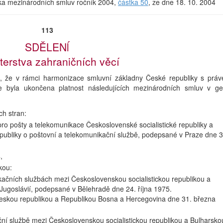
írka mezinárodních smluv ročník 2004,
částka 50
, ze dne 18. 10. 2004
113
SDĚLENĺ
terstva zahraničních věcí
je, že v rámci harmonizace smluvní základny České republiky s prá
e byla ukončena platnost následujících mezinárodních smluv v ge
h stran:
o pošty a telekomunikace Československé socialistické republiky a
epubliky o poštovní a telekomunikační službě, podepsané v Praze dne 3
,
kou:
kačních službách mezi Československou socialistickou republikou a
u Jugoslávií, podepsané v Bělehradě dne 24. října 1975.
 Českou republikou a Republikou Bosna a Hercegovina dne 31. března
ní službě mezi Československou socialistickou republikou a Bulharsko