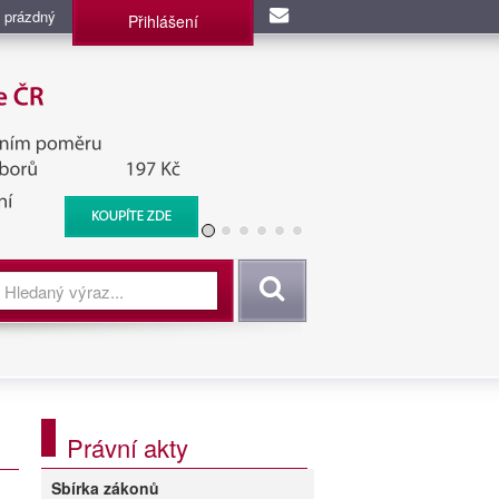
 prázdný
Přihlášení
užba, BIS, Zpravodajské
Vyhledat
Právní akty
Sbírka zákonů