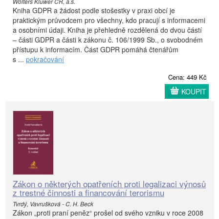
Wolters Kluwer ČR, a.s.
Kniha GDPR a žádost podle stošestky v praxi obcí je
praktickým průvodcem pro všechny, kdo pracují s informacemi
a osobními údaji. Kniha je přehledně rozdělená do dvou částí
– části GDPR a části k zákonu č. 106/1999 Sb., o svobodném
přístupu k informacím. Část GDPR pomáhá čtenářům
s ...
pokračování
Cena: 449 Kč
KOUPIT
Zákon o některých opatřeních proti legalizaci výnosů
z trestné činnosti a financování terorismu
Tvrdý, Vavrušková - C. H. Beck
Zákon „proti praní peněz“ prošel od svého vzniku v roce 2008