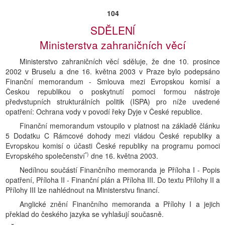
104
SDĚLENĺ
Ministerstva zahraničních věcí
Ministerstvo zahraničních věcí sděluje, že dne 10. prosince
2002 v Bruselu a dne 16. května 2003 v Praze bylo podepsáno
Finanční memorandum - Smlouva mezi Evropskou komisí a
Českou republikou o poskytnutí pomoci formou nástroje
předvstupních strukturálních politik (ISPA) pro níže uvedené
opatření: Ochrana vody v povodí řeky Dyje v České republice.
Finanční memorandum vstoupilo v platnost na základě článku
5 Dodatku C Rámcové dohody mezi vládou České republiky a
Evropskou komisí o účasti České republiky na programu pomoci
*)
Evropského společenství
dne 16. května 2003.
Nedílnou součástí Finančního memoranda je Příloha I - Popis
opatření, Příloha II - Finanční plán a Příloha III. Do textu Přílohy II a
Přílohy III lze nahlédnout na Ministerstvu financí.
Anglické znění Finančního memoranda a Přílohy I a jejich
překlad do českého jazyka se vyhlašují současně.