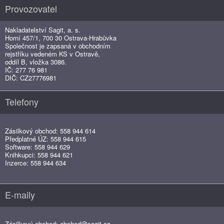
Provozovatel
Nakladatelství Sagit, a. s.
Horní 457/1, 700 30 Ostrava-Hrabůvka
Společnost je zapsaná v obchodním
rejstříku vedeném KS v Ostravě,
oddíl B, vložka 3086.
IČ: 277 76 981
DIČ: CZ27776981
Telefony
Zásilkový obchod: 558 944 614
Předplatné ÚZ: 558 944 615
Software: 558 944 629
Knihkupci: 558 944 621
Inzerce: 558 944 634
E-maily
Zásilkový obchod:
obchod@sagit.cz